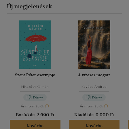
Új megjelenések
Szent Péter esernyője
A vízesés mögött
Mikszáth Kálmán
Kovács Andrea
Könyv
Könyv
Árinformációk
Árinformációk
Borító ár:
2 690 Ft
Kiadói ár:
9 900 Ft
Kosárba
Kosárba