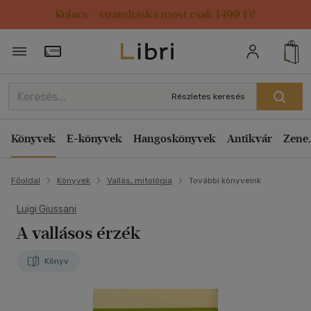
Kulacs / strandtáska most csak 1499 Ft!
Törzsvásárlói Kártya adatai
Részletes keresés
Könyvek
E-könyvek
Hangoskönyvek
Antikvár
Zene,
Főoldal
Könyvek
Vallás, mitológia
További könyveink
Luigi Giussani
A vallásos érzék
Könyv