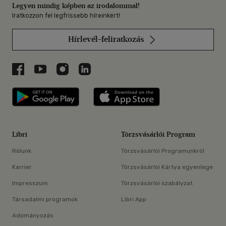
Legyen mindig képben az irodalommal!
Iratkozzon fel legfrissebb híreinkért!
Hírlevél-feliratkozás
Libri a Facebookon
Libri a Youtube-on
Libri az Instagramon
Libri a LinkedInen
Libri applikáció Szerezd meg: Google P
Libri applikáció 
Libri
Törzsvásárlói Program
Rólunk
Törzsvásárlói Programunkról
Karrier
Törzsvásárlói Kártya egyenlege
Impresszum
Törzsvásárlói szabályzat
Társadalmi programok
Libri App
Adományozás