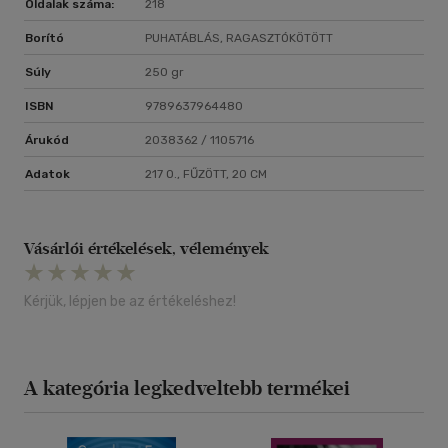
Oldalak száma:
218
Borító
PUHATÁBLÁS, RAGASZTÓKÖTÖTT
Súly
250 gr
ISBN
9789637964480
Árukód
2038362 / 1105716
Adatok
217 O., FŰZÖTT, 20 CM
Vásárlói értékelések, vélemények
Kérjük, lépjen be az értékeléshez!
A kategória legkedveltebb termékei