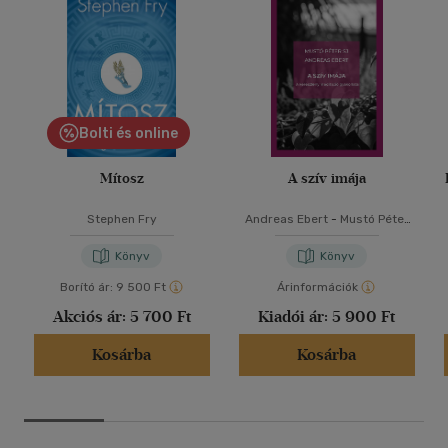
Bolti és online
Mítosz
A szív imája
Stephen Fry
Andreas Ebert
-
Mustó Péter
SJ
Könyv
Könyv
Borító ár:
9 500 Ft
Árinformációk
Akciós ár:
5 700 Ft
Kiadói ár:
5 900 Ft
Kosárba
Kosárba