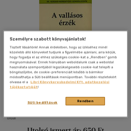
Személyre szabott könyvajánlatok!
Tisztelt Vásárlónk! Annak érdekében, hogy az ízléséhez minél
közelebb álló könyveket tudjunk a figyelmébe ajánlani, arra kérjük,
hogy fogadja el az ehhez szükséges cookie-kat a „Rendben” gomb
megnyomásával. Ennek hiányában weboldalunk csak a weboldal
használata szempontjából legszükségesebb cookie-kat telepíti a
böngészőjébe, de cookie-preferenciáit később is bármikor
módosíthatja a Süti beállítások menüpontban. További részletekért
olvassa el a
Libri Könyvkereskedelmi Kft. adatkezelési
tájékoztatóját
!
Kívánságlistához adom
Megosztom
Rendben
Süti beállítások
|
1999
|
magyar nyelvű
|
puhatáblás, ragasztókötött
|
218
oldal
Utolsó ismert ár:
650 Ft