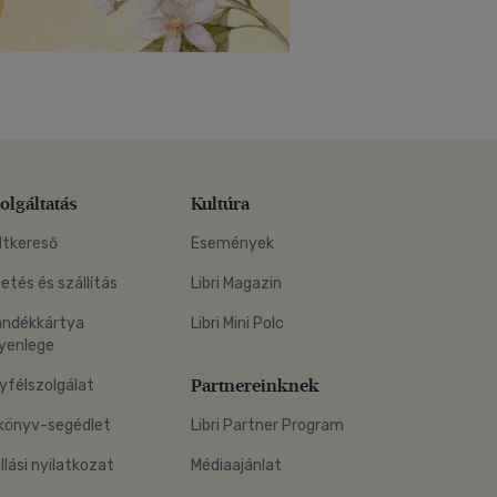
olgáltatás
Kultúra
ltkereső
Események
zetés és szállítás
Libri Magazin
ándékkártya
Libri Mini Polc
yenlege
Partnereinknek
yfélszolgálat
könyv-segédlet
Libri Partner Program
állási nyilatkozat
Médiaajánlat