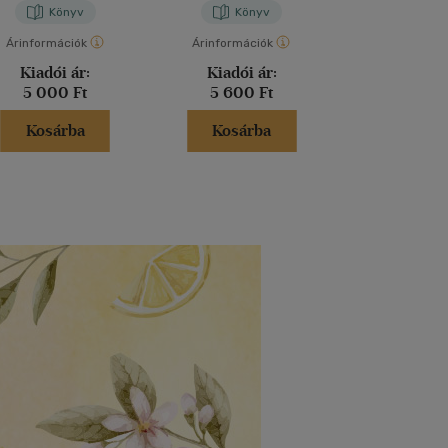
Könyv
Könyv
Kön
Árinformációk
Árinformációk
Árinformáci
Kiadói ár:
Kiadói ár:
Kiadói 
5 000 Ft
5 600 Ft
7 800 
Kosárba
Kosárba
Kosár