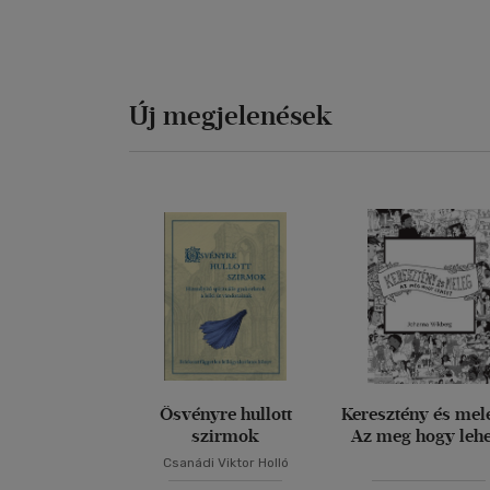
Új megjelenések
Ösvényre hullott
Keresztény és mel
szirmok
Az meg hogy leh
Csanádi Viktor Holló