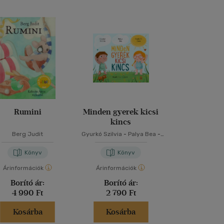
Rumini
Minden gyerek kicsi
Powerless -
kincs
nélkü
Berg Judit
Gyurkó Szilvia
-
Palya Bea
-
Lauren Rob
Szabó T. Anna
Könyv
Könyv
Kön
Árinformációk
Árinformációk
Árinformáci
Borító ár:
Borító ár:
Borító 
4 990 Ft
2 790 Ft
5 999 
Kosárba
Kosárba
Kosár