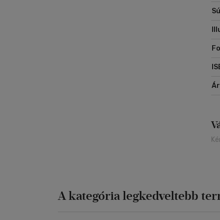
Sú
Il
Fo
IS
Á
V
Ké
A kategória legkedveltebb te