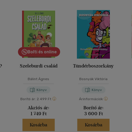
Bolti és online
y?
Szeleburdi család
Tündérboszorkány
Bálint Ágnes
Bosnyák Viktória
Könyv
Könyv
Borító ár:
2 499 Ft
Árinformációk
Akciós ár:
Borító ár:
1 749 Ft
3 600 Ft
Kosárba
Kosárba