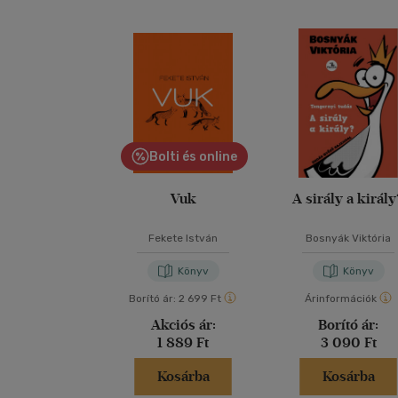
Bolti és online
Vuk
A sirály a királ
Fekete István
Bosnyák Viktória
Könyv
Könyv
Borító ár:
2 699 Ft
Árinformációk
Akciós ár:
Borító ár:
1 889 Ft
3 090 Ft
Kosárba
Kosárba