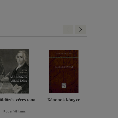
Hátra
Előre
üldözés véres tana
Kánonok könyve
Véges és ör
Roger Williams
Edith St