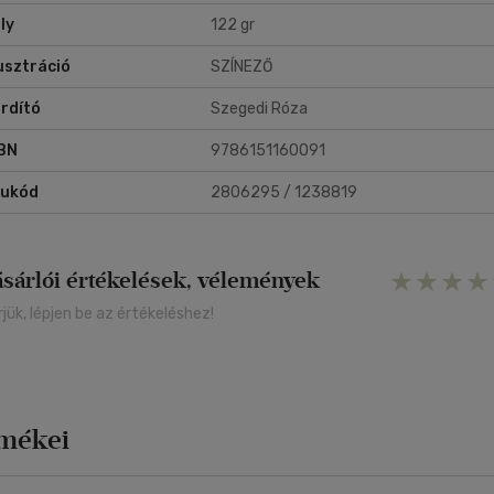
ly
122 gr
lusztráció
SZÍNEZŐ
rdító
Szegedi Róza
BN
9786151160091
rukód
2806295 / 1238819
ásárlói értékelések, vélemények
rjük, lépjen be az értékeléshez!
rmékei