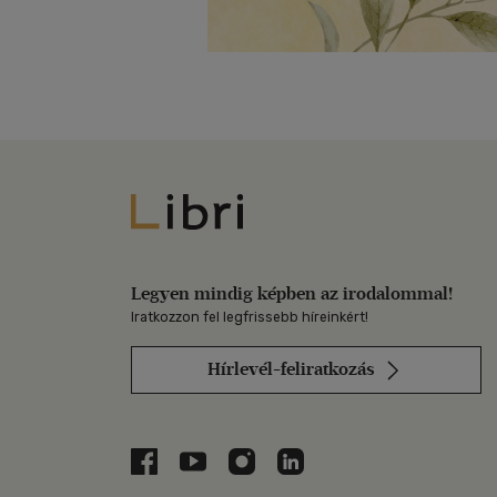
Libri
Legyen mindig képben az irodalommal!
Iratkozzon fel legfrissebb híreinkért!
Hírlevél-feliratkozás
Libri a Facebookon
Libri a Youtube-on
Libri az Instagramon
Libri a LinkedInen