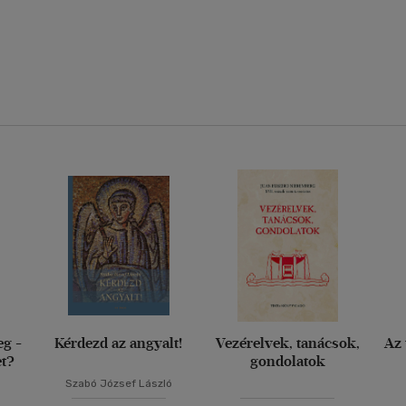
eg -
Kérdezd az angyalt!
Vezérelvek, tanácsok,
Az 
et?
gondolatok
Szabó József László