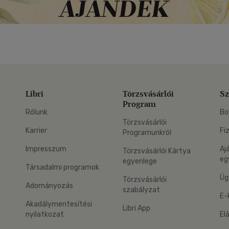
Libri
Törzsvásárlói
Sz
Program
Rólunk
Bo
Törzsvásárlói
Karrier
Fi
Programunkról
Impresszum
Aj
Törzsvásárlói Kártya
eg
egyenlege
Társadalmi programok
Üg
Törzsvásárlói
Adományozás
szabályzat
E-
Akadálymentesítési
Libri App
nyilatkozat
El