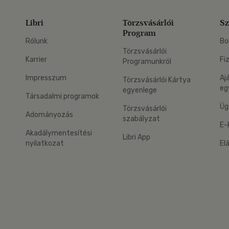
Libri
Törzsvásárlói
Sz
Program
Rólunk
Bo
Törzsvásárlói
Karrier
Fi
Programunkról
Impresszum
Aj
Törzsvásárlói Kártya
eg
egyenlege
Társadalmi programok
Üg
Törzsvásárlói
Adományozás
szabályzat
E-
Akadálymentesítési
Libri App
nyilatkozat
El
eg: Google Play
 applikáció Letölthető az App Store-ból