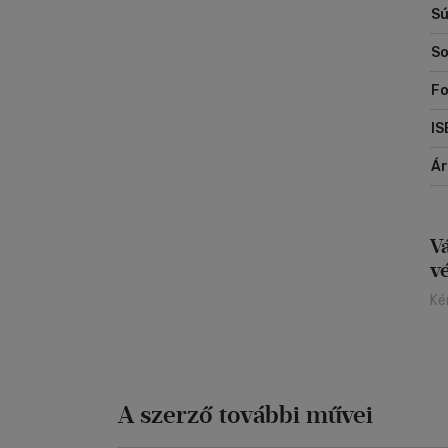
Sú
So
Fo
IS
Á
V
v
Ké
A szerző további művei