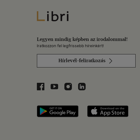
Libri
Legyen mindig képben az irodalommal!
Iratkozzon fel legfrissebb híreinkért!
Hírlevél-feliratkozás
Libri a Facebookon
Libri a Youtube-on
Libri az Instagramon
Libri a LinkedInen
Libri applikáció Szerezd m
Libri