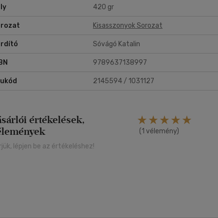
ly
420 gr
rozat
Kisasszonyok Sorozat
rdító
Sóvágó Katalin
BN
9789637138997
rukód
2145594 / 1031127
ásárlói értékelések,
élemények
(1 vélemény)
rjük, lépjen be az értékeléshez!