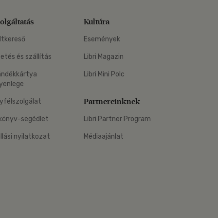
olgáltatás
Kultúra
ltkereső
Események
zetés és szállítás
Libri Magazin
ándékkártya
Libri Mini Polc
yenlege
Partnereinknek
yfélszolgálat
könyv-segédlet
Libri Partner Program
állási nyilatkozat
Médiaajánlat