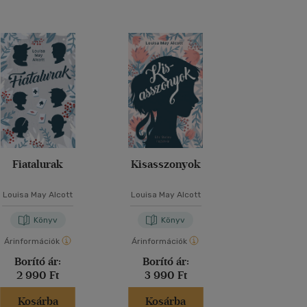
Fiatalurak
Kisasszonyok
Little W
Louisa May Alcott
Louisa May Alcott
Louisa May 
Könyv
Könyv
Kön
Árinformációk
Árinformációk
Árinformáci
Borító ár:
Borító ár:
Borító 
2 990 Ft
3 990 Ft
2 490 
Kosárba
Kosárba
Kosár