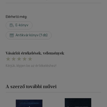
Elérhető még:
E-könyv
Antikvár könyv (1 db)
Vásárlói értékelések, vélemények
Kérjük, lépjen be az értékeléshez!
A szerző további művei