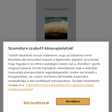
Személyre szabott könyvajánlatok!
Tisztelt Vásárlónk! Annak érdekében, hogy az ízléséhez minél
közelebb álló könyveket tudjunk a figyelmébe ajánlani, arra kérjük,
hogy fogadja el az ehhez szükséges cookie-kat a „Rendben” gomb
megnyomásával. Ennek hiányában weboldalunk csak a weboldal
használata szempontjából legszükségesebb cookie-kat telepíti a
böngészőjébe, de cookie-preferenciáit később is bármikor
módosíthatja a Süti beállítások menüpontban. További részletekért
olvassa el a
Libri Könyvkereskedelmi Kft. adatkezelési
Kívánságlistához adom
Megosztom
tájékoztatóját
!
Rendben
Süti beállítások
Typotex Kiadó
|
2012
|
magyar nyelvű
|
keménytábla,
védőborító
|
250 oldal