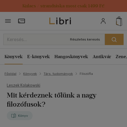
Kulacs / strandtáska most csak 1499 Ft!
Törzsvásárlói Kártya adatai
Részletes keresés
Könyvek
E-könyvek
Hangoskönyvek
Antikvár
Zene,
Főoldal
Könyvek
Társ. tudományok
Filozófia
Leszek Kolakowski
Mit kérdeznek tőlünk a nagy
filozófusok?
Könyv