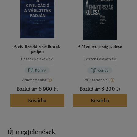
A civilizáció a vádlottak
A Mennyország kulcsa
padján
Leszek Kolakowski
Leszek Kolakowski
Könyv
Könyv
Árinformációk
Árinformációk
Borító ár:
6 960 Ft
Borító ár:
3 200 Ft
Kosárba
Kosárba
Új megjelenések