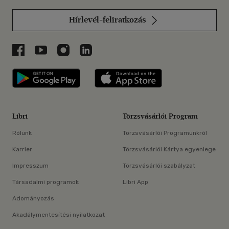
Hírlevél-feliratkozás
Libri a Facebookon
Libri a Youtube-on
Libri az Instagramon
Libri a LinkedInen
Libri applikáció Szerezd meg: Google P
Libri applikáció 
Libri
Törzsvásárlói Program
Rólunk
Törzsvásárlói Programunkról
Karrier
Törzsvásárlói Kártya egyenlege
Impresszum
Törzsvásárlói szabályzat
Társadalmi programok
Libri App
Adományozás
Akadálymentesítési nyilatkozat