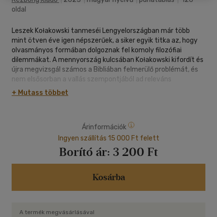
oldal
Leszek Kołakowski tanmeséi Lengyelországban már több
mint ötven éve igen népszerűek, a siker egyik titka az, hogy
olvasmányos formában dolgoznak fel komoly filozófiai
dilemmákat. A mennyország kulcsában Kołakowski kifordít és
újra megvizsgál számos a Bibliában felmerülő problémát, és
nem elsősorban a vallás szempontjából ad releváns
válaszokat, hanem filozófiai nézőpontból világít rá a
+ Mutass többet
történetek érdekességére. Káin és Ábel örökérvényű
összefeszülése, Noé új világalapítása, Izrael népének
kiválasztottsága, Lót feleségének megdermedése és még
Árinformációk
megannyi izgalmas bibliai történet nyer új színt, és kerül
sokszor egészen szokatlan megvilágításba. A mondandó
Ingyen szállítás 15 000 Ft felett
letisztult, amit külön hangsúlyoznak a történeteket lezáró
Borító ár:
3 200 Ft
tanulságok. A művek eredetileg 1964-ben láttak napvilágot,
azonban máig sem veszítették el aktualitásukat. Nemcsak a
marxista ideológia leépítéseként értelmezhetők, hanem
Kosárba
minden olyan korban időszerűek maradnak, ahol különböző
ideológiák csapnak össze. A diktatúra és az ideológiák
kapcsolata minden korban más, de Kołakowski példázataiban
A termék megvásárlásával
megtaláljuk azt is, ami állandó bennük.