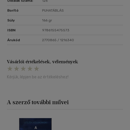
Oldalak száma:
126
Borító
PUHATÁBLÁS
Súly
166 gr
ISBN
9786155475573
Árukód
2770865 / 1216340
Vásárlói értékelések, vélemények
Kérjük, lépjen be az értékeléshez!
A szerző további művei