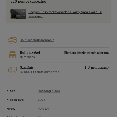
320 pontot szerezhet
Legyen Ön is törzsvásárlónk, kártyájára akár 10%
visszajár.
Bolti készletinformáció
Bolti átvétel
Elérhető készlet esetén akár ma
díjmentes
Szállítás
1-3 munkanap
15 000 Ft felett díjmentes
Kiadó
Rézbong Kiadó
Kiadás éve
2023
Nyelv
MAGYAR