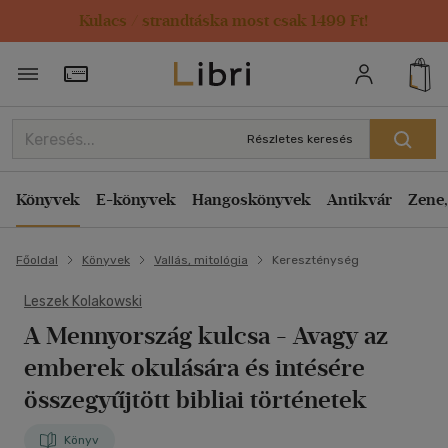
Kulacs / strandtáska most csak 1499 Ft!
Törzsvásárlói Kártya adatai
Részletes keresés
Könyvek
E-könyvek
Hangoskönyvek
Antikvár
Zene,
Főoldal
Könyvek
Vallás, mitológia
Kereszténység
Leszek Kolakowski
A Mennyország kulcsa
- Avagy az
emberek okulására és intésére
összegyűjtött bibliai történetek
Könyv