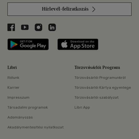
Hírlevél-feliratkozás
Libri a Facebookon
Libri a Youtube-on
Libri az Instagramon
Libri a LinkedInen
Libri applikáció Szerezd meg: Google P
Libri applikáció 
Libri
Törzsvásárlói Program
Rólunk
Törzsvásárlói Programunkról
Karrier
Törzsvásárlói Kártya egyenlege
Impresszum
Törzsvásárlói szabályzat
Társadalmi programok
Libri App
Adományozás
Akadálymentesítési nyilatkozat