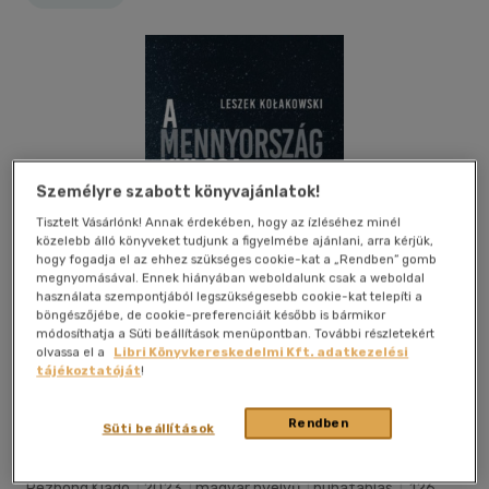
Személyre szabott könyvajánlatok!
Tisztelt Vásárlónk! Annak érdekében, hogy az ízléséhez minél
közelebb álló könyveket tudjunk a figyelmébe ajánlani, arra kérjük,
hogy fogadja el az ehhez szükséges cookie-kat a „Rendben” gomb
megnyomásával. Ennek hiányában weboldalunk csak a weboldal
használata szempontjából legszükségesebb cookie-kat telepíti a
böngészőjébe, de cookie-preferenciáit később is bármikor
módosíthatja a Süti beállítások menüpontban. További részletekért
olvassa el a
Libri Könyvkereskedelmi Kft. adatkezelési
tájékoztatóját
!
Kívánságlistához adom
Megosztom
Rendben
Süti beállítások
Rézbong Kiadó
|
2023
|
magyar nyelvű
|
puhatáblás
|
126