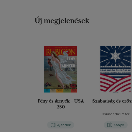
Új megjelenések
Fény és árnyék - USA
Szabadság és erő
250
Csunderlik Péter
Ajándék
Könyv