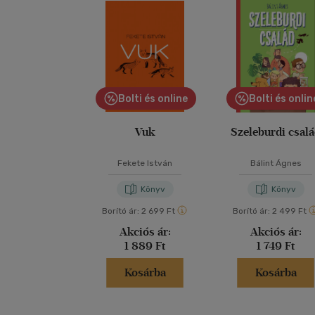
Bolti és online
Bolti és onlin
Vuk
Szeleburdi csal
Fekete István
Bálint Ágnes
Könyv
Könyv
Borító ár:
2 699 Ft
Borító ár:
2 499 Ft
Akciós ár:
Akciós ár:
1 889 Ft
1 749 Ft
Kosárba
Kosárba