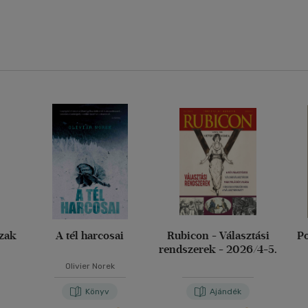
szak
A tél harcosai
Rubicon - Választási
Po
rendszerek - 2026/4-5.
Olivier Norek
Könyv
Ajándék