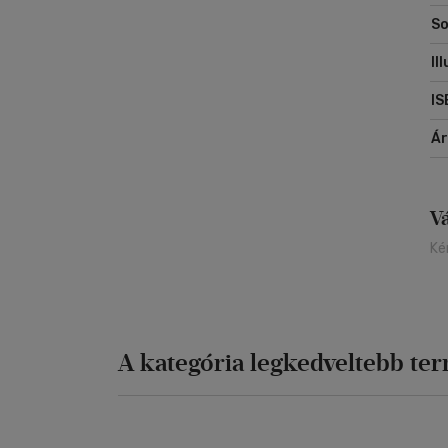
So
Il
IS
Á
V
Ké
A kategória legkedveltebb te