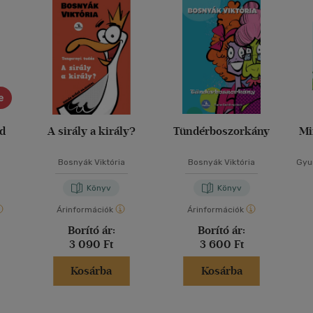
e
ád
A sirály a király?
Tündérboszorkány
Mi
Bosnyák Viktória
Bosnyák Viktória
Gyur
Könyv
Könyv
Árinformációk
Árinformációk
Borító ár:
Borító ár:
3 090 Ft
3 600 Ft
Kosárba
Kosárba