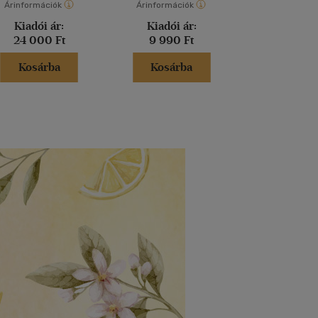
Árinformációk
Árinformációk
Árinformáci
Kiadói ár:
Kiadói ár:
Borító 
24 000 Ft
9 990 Ft
6 290 
Kosárba
Kosárba
Kosár