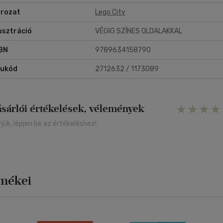
rozat
Lego City
lusztráció
VÉGIG SZÍNES OLDALAKKAL
BN
9789634158790
rukód
2712632 / 1173089
ásárlói értékelések, vélemények
rjük, lépjen be az értékeléshez!
rmékei