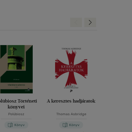
Hátra
Előre
lübiosz Történeti
A keresztes hadjáratok
Dominat
könyvei
Polübiosz
Thomas Asbridge
Dr. Alice Ro
Könyv
Könyv
Kön