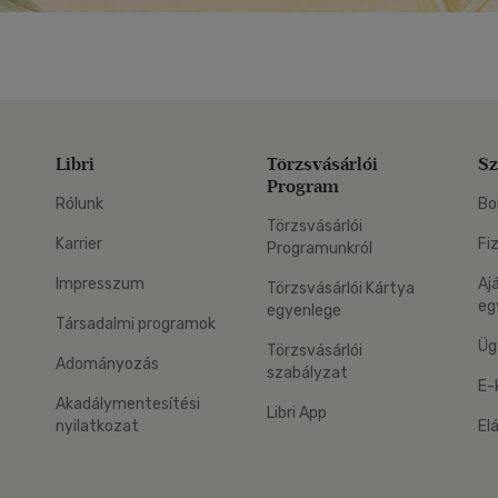
Libri
Törzsvásárlói
Sz
Program
Rólunk
Bo
Törzsvásárlói
Karrier
Fi
Programunkról
Impresszum
Aj
Törzsvásárlói Kártya
eg
egyenlege
Társadalmi programok
Üg
Törzsvásárlói
Adományozás
szabályzat
E-
Akadálymentesítési
Libri App
nyilatkozat
El