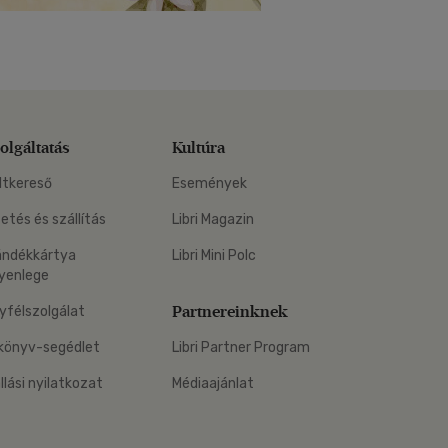
olgáltatás
Kultúra
ltkereső
Események
zetés és szállítás
Libri Magazin
ándékkártya
Libri Mini Polc
yenlege
Partnereinknek
yfélszolgálat
könyv-segédlet
Libri Partner Program
állási nyilatkozat
Médiaajánlat