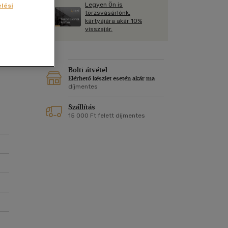
Kártya
Legyen Ön is
lési
Vallás, mitológia
m
törzsvásárlónk,
Képeslap
kártyájára akár 10%
és Természet
visszajár.
yv
Naptár
k
Papír, írószer
ok
ok
Bolti átvétel
Elérhető készlet esetén akár ma
díjmentes
Szállítás
15 000 Ft felett díjmentes