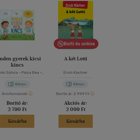
Bolti és online
nden gyerek kicsi
A két Lotti
Reckless - A
kincs
kó Szilvia
-
Palya Bea
-
Erich Kästner
Lauren Rob
Szabó T. Anna
Könyv
Könyv
Kön
Árinformációk
Borító ár:
2 999 Ft
Árinformáci
Borító ár:
Akciós ár:
Borító 
2 790 Ft
2 099 Ft
5 499 
Kosárba
Kosárba
Kosár