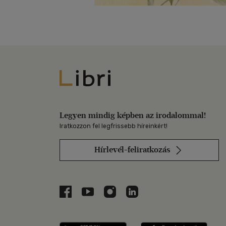
Libri
Legyen mindig képben az irodalommal!
Iratkozzon fel legfrissebb híreinkért!
Hírlevél-feliratkozás
Libri a Facebookon
Libri a Youtube-on
Libri az Instagramon
Libri a LinkedInen