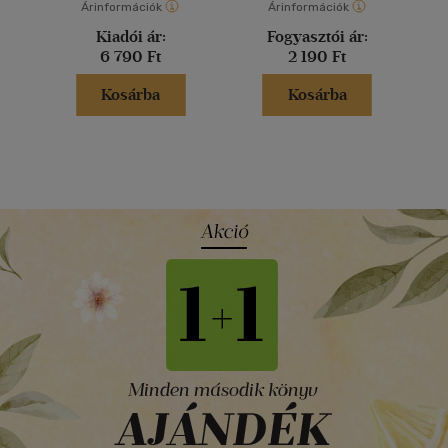
Árinformációk
Árinformációk
Kiadói ár:
Fogyasztói ár:
6 790 Ft
2 190 Ft
Kosárba
Kosárba