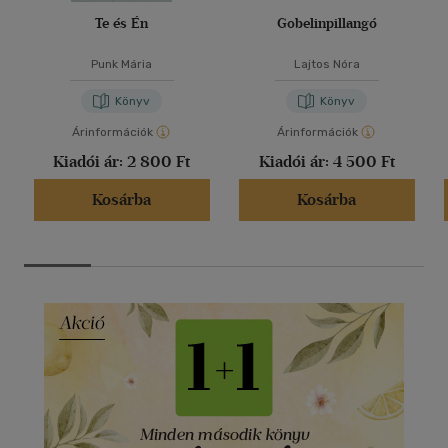
Te és Én
Gobelinpillangó
Punk Mária
Lajtos Nóra
Könyv
Könyv
Árinformációk
Árinformációk
Kiadói ár:
2 800 Ft
Kiadói ár:
4 500 Ft
Kosárba
Kosárba