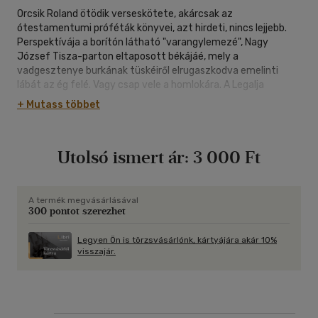
Orcsik Roland ötödik verseskötete, akárcsak az
ótestamentumi próféták könyvei, azt hirdeti, nincs lejjebb.
Perspektívája a borítón látható "varangylemezé", Nagy
József Tisza-parton eltaposott békájáé, mely a
vadgesztenye burkának tüskéiről elrugaszkodva emelinti
lábát az ég felé. Vagy csap vele a homlokára. A Legalja
szövegei a transzcendens etika és a profán liturgia közötti
+ Mutass többet
senki földjéről hangzanak fel, a hűtlen szavak vidékéről.
Megszólaltatójuk "egy szerep és ária nélkül maradt operahős",
az őrült próféták kései rokona, aki tudatában van
Utolsó ismert ár:
3 000 Ft
hivatásának anakronisztikus mivoltával: "Mégsem én leszek
az, aki téged átvisz a túlsó partra, a magas fűzfák közé.
Szóval ugorj egyedül a Tiszába, zsupsz, és úszd át. Esetleg
tanulj meg evezni, jobban, mint én."
A termék megvásárlásával
300 pontot szerezhet
"Mire fölébredtem,
ott piroslott a vádlimon
Legyen Ön is törzsvásárlónk, kártyájára akár 10%
visszajár.
a tüskés prófécia"