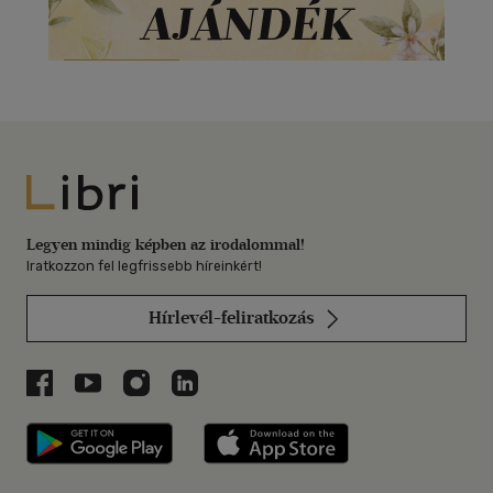
Libri
Legyen mindig képben az irodalommal!
Iratkozzon fel legfrissebb híreinkért!
Hírlevél-feliratkozás
Libri a Facebookon
Libri a Youtube-on
Libri az Instagramon
Libri a LinkedInen
Libri applikáció Szerezd meg: Google P
Libri applikáció 