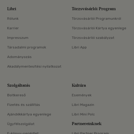
Libri
Törzsvásárlói Program
Rólunk
Törzsvásárlói Programunkról
Karrier
Törzsvásárlói Kártya egyenlege
Impresszum
Törzsvásárlói szabályzat
Társadalmi programok
Libri App
Adományozás
Akadálymentesítési nyilatkozat
Szolgáltatás
Kultúra
Boltkereső
Események
Fizetés és szállítás
Libri Magazin
Ajándékkártya egyenlege
Libri Mini Polc
Partnereinknek
Ügyfélszolgálat
E-könyv-segédlet
Libri Partner Program