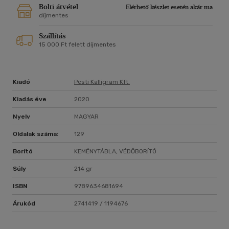
Bolti átvétel
Elérhető készlet esetén akár ma
díjmentes
Szállítás
15 000 Ft felett díjmentes
Kiadó
Pesti Kalligram Kft.
Kiadás éve
2020
Nyelv
MAGYAR
Oldalak száma:
129
Borító
KEMÉNYTÁBLA, VÉDŐBORÍTÓ
Súly
214 gr
ISBN
9789634681694
Árukód
2741419 / 1194676