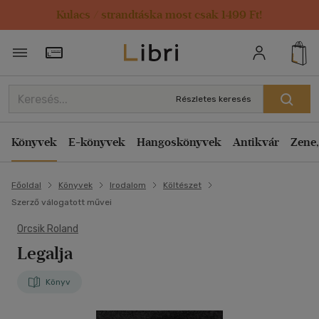
Kulacs / strandtáska most csak 1499 Ft!
Törzsvásárlói Kártya adatai
Részletes keresés
Könyvek
E-könyvek
Hangoskönyvek
Antikvár
Zene,
Főoldal
Könyvek
Irodalom
Költészet
Szerző válogatott művei
Orcsik Roland
Legalja
Könyv