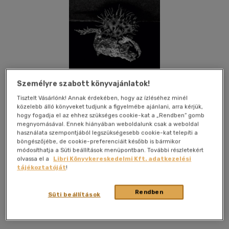
Személyre szabott könyvajánlatok!
Tisztelt Vásárlónk! Annak érdekében, hogy az ízléséhez minél
közelebb álló könyveket tudjunk a figyelmébe ajánlani, arra kérjük,
hogy fogadja el az ehhez szükséges cookie-kat a „Rendben” gomb
megnyomásával. Ennek hiányában weboldalunk csak a weboldal
használata szempontjából legszükségesebb cookie-kat telepíti a
böngészőjébe, de cookie-preferenciáit később is bármikor
módosíthatja a Süti beállítások menüpontban. További részletekért
olvassa el a
Libri Könyvkereskedelmi Kft. adatkezelési
tájékoztatóját
!
Kívánságlistához adom
Megosztom
Rendben
Süti beállítások
Pesti Kalligram Kft.
|
2020
|
magyar nyelvű
|
keménytábla,
védőborító
|
129 oldal