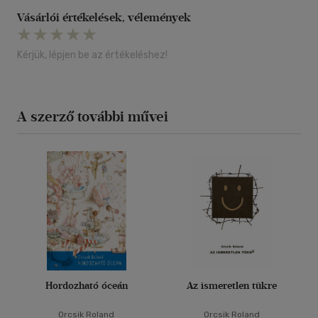
Vásárlói értékelések, vélemények
Kérjük, lépjen be az értékeléshez!
A szerző további művei
Hordozható óceán
Az ismeretlen tükre
Orcsik Roland
Orcsik Roland