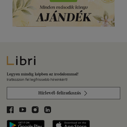
Libri
Legyen mindig képben az irodalommal!
Iratkozzon fel legfrissebb híreinkért!
Hírlevél-feliratkozás
Libri a Facebookon
Libri a Youtube-on
Libri az Instagramon
Libri a LinkedInen
Libri applikáció Szerezd meg: Google P
Libri applikáció 