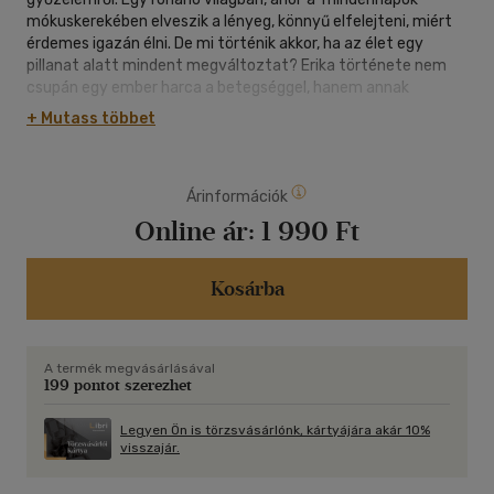
mókuskerekében elveszik a lényeg, könnyű elfelejteni, miért
érdemes igazán élni. De mi történik akkor, ha az élet egy
pillanat alatt mindent megváltoztat? Erika története nem
csupán egy ember harca a betegséggel, hanem annak
bizonyítéka, hogy a remény, az akarat és a szeretet milyen
+ Mutass többet
csodákra képes. Őszintén mesél azokról a mélységekről,
ahová csak kevesen látnak be, illetve azokról a
magasságokról, amelyeket kitartással és elszántsággal ért
Árinformációk
el. Ez a könyv nemcsak egy személyes utazás, hanem
inspiráció mindazok számára, akiknek szükségük van
Online ár:
1 990 Ft
bátorságra, hogy szembenézzenek a kihívásokkal. ,,Mert az
élet a legnagyobb ajándék, amit valaha kaphatunk."
Kosárba
A termék megvásárlásával
199 pontot szerezhet
Legyen Ön is törzsvásárlónk, kártyájára akár 10%
visszajár.