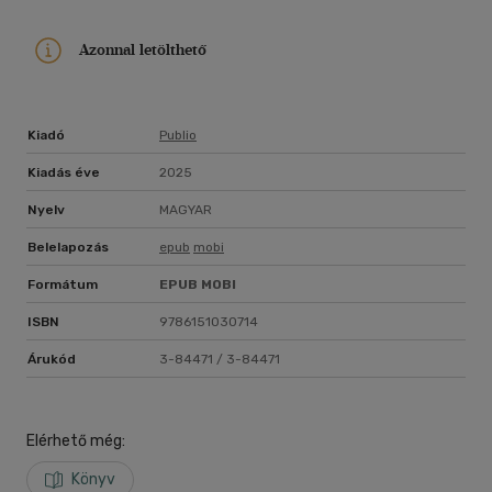
Azonnal letölthető
Kiadó
Publio
Kiadás éve
2025
Nyelv
MAGYAR
Belelapozás
epub
mobi
Formátum
EPUB
MOBI
ISBN
9786151030714
Árukód
3-84471 / 3-84471
Elérhető még:
Könyv