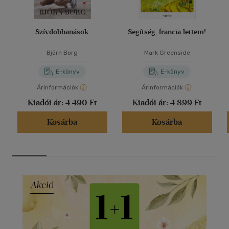
Szívdobbanások
Segítség, francia lettem!
Björn Borg
Mark Greenside
E-könyv
E-könyv
Árinformációk
Árinformációk
Kiadói ár:
4 490 Ft
Kiadói ár:
4 899 Ft
Kosárba
Kosárba