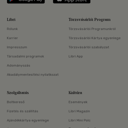
Libri
Törzsvásárlói Program
Rólunk
Törzsvásárlói Programunkról
Karrier
Törzsvásárlói Kártya egyenlege
Impresszum
Törzsvásárlói szabályzat
Társadalmi programok
Libri App
Adományozás
Akadálymentesítési nyilatkozat
Szolgáltatás
Kultúra
Boltkereső
Események
Fizetés és szállítás
Libri Magazin
Ajándékkártya egyenlege
Libri Mini Polc