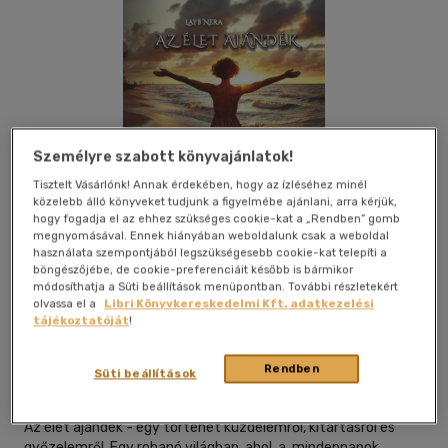
Személyre szabott könyvajánlatok!
Tisztelt Vásárlónk! Annak érdekében, hogy az ízléséhez minél
közelebb álló könyveket tudjunk a figyelmébe ajánlani, arra kérjük,
hogy fogadja el az ehhez szükséges cookie-kat a „Rendben” gomb
megnyomásával. Ennek hiányában weboldalunk csak a weboldal
használata szempontjából legszükségesebb cookie-kat telepíti a
böngészőjébe, de cookie-preferenciáit később is bármikor
módosíthatja a Süti beállítások menüpontban. További részletekért
olvassa el a
Libri Könyvkereskedelmi Kft. adatkezelési
Beleolvasok
Kívánságlistához adom
Megosztom
tájékoztatóját
!
Rendben
Süti beállítások
Publio
|
2025
|
magyar nyelvű
Az élet ajándék - egy történet küzdelemről, kitartásról és
győzelemről. Egy rohanó világban, ahol a mindennapok