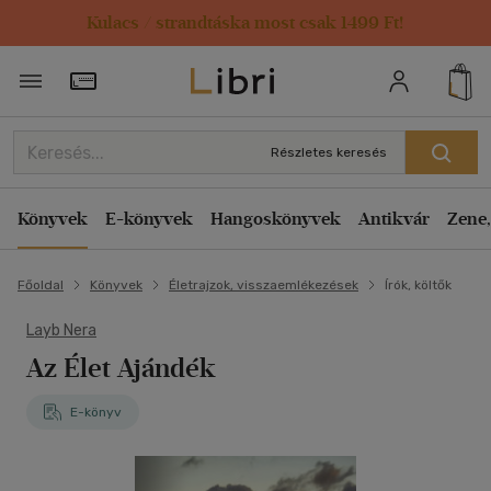
Kulacs / strandtáska most csak 1499 Ft!
Törzsvásárlói Kártya adatai
Részletes keresés
Könyvek
E-könyvek
Hangoskönyvek
Antikvár
Zene,
Főoldal
Könyvek
Életrajzok, visszaemlékezések
Írók, költők
Layb Nera
Az Élet Ajándék
E-könyv