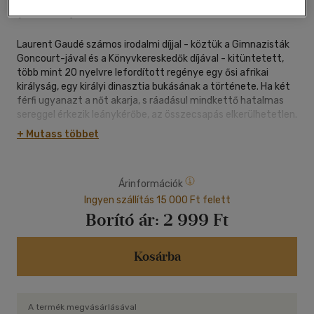
|
kartonált
|
240 oldal
Laurent Gaudé számos irodalmi díjjal - köztük a Gimnazisták
Goncourt-jával és a Könyvkereskedők díjával - kitüntetett,
több mint 20 nyelvre lefordított regénye egy ősi afrikai
királyság, egy királyi dinasztia bukásának a története. Ha két
férfi ugyanazt a nőt akarja, s ráadásul mindkettő hatalmas
sereggel érkezik leánykérőbe, az összecsapás elkerülhetetlen.
Ifjúkori bűneinek megtorlásaként sújt le Tsongor birodalmára
+ Mutass többet
ez a háború, amelyben nemcsak a katonák, hanem a törzsi
varázslók által megidézett mágikus erők is részt vesznek, a
király fiait pedig elvakult hatalomvágyuk sodorja vesztükbe.
Árinformációk
Ingyen szállítás 15 000 Ft felett
Borító ár:
2 999 Ft
Kosárba
A termék megvásárlásával