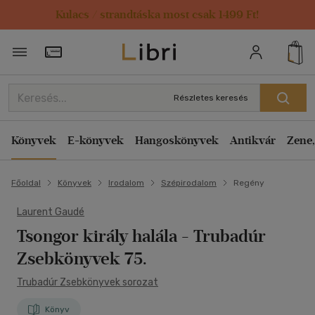
Kulacs / strandtáska most csak 1499 Ft!
Törzsvásárlói Kártya adatai
Részletes keresés
Könyvek
E-könyvek
Hangoskönyvek
Antikvár
Zene,
Főoldal
Könyvek
Irodalom
Szépirodalom
Regény
Laurent Gaudé
Tsongor király halála
- Trubadúr
Zsebkönyvek 75.
Trubadúr Zsebkönyvek sorozat
Könyv