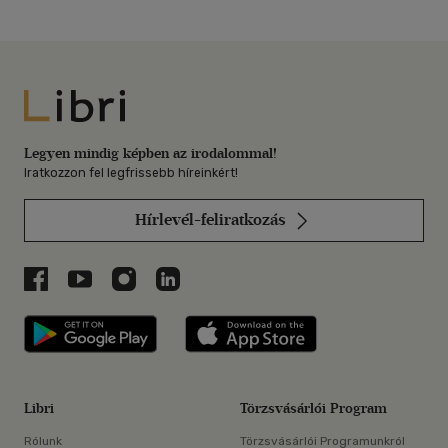
Libri
Legyen mindig képben az irodalommal!
Iratkozzon fel legfrissebb híreinkért!
Hírlevél-feliratkozás
Libri a Facebookon
Libri a Youtube-on
Libri az Instagramon
Libri a LinkedInen
Libri applikáció Szerezd meg: Google P
Libri applikáció 
Libri
Törzsvásárlói Program
Rólunk
Törzsvásárlói Programunkról