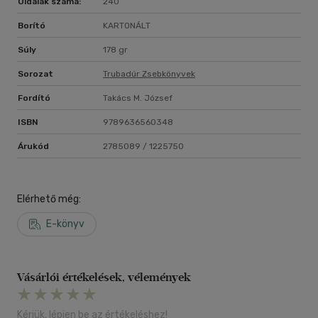
Oldalak száma:
240
Borító
KARTONÁLT
Súly
178 gr
Sorozat
Trubadúr Zsebkönyvek
Fordító
Takács M. József
ISBN
9789636560348
Árukód
2785089 / 1225750
Elérhető még:
E-könyv
Vásárlói értékelések, vélemények
Kérjük, lépjen be az értékeléshez!