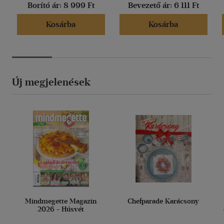
Borító ár:
8 999 Ft
Bevezető ár:
6 111 Ft
Kosárba
Kosárba
Új megjelenések
Mindmegette Magazin
Chefparade Karácsony
2026 - Húsvét