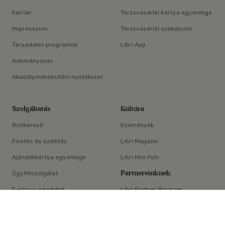
Karrier
Törzsvásárlói Kártya egyenlege
Impresszum
Törzsvásárlói szabályzat
Társadalmi programok
Libri App
Adományozás
Akadálymentesítési nyilatkozat
Szolgáltatás
Kultúra
Boltkereső
Események
Fizetés és szállítás
Libri Magazin
Ajándékkártya egyenlege
Libri Mini Polc
Partnereinknek
Ügyfélszolgálat
E-könyv-segédlet
Libri Partner Program
×
Elállási nyilatkozat
Médiaajánlat