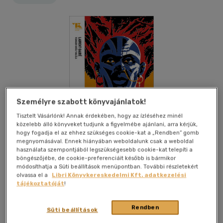
Személyre szabott könyvajánlatok!
Tisztelt Vásárlónk! Annak érdekében, hogy az ízléséhez minél
közelebb álló könyveket tudjunk a figyelmébe ajánlani, arra kérjük,
hogy fogadja el az ehhez szükséges cookie-kat a „Rendben” gomb
megnyomásával. Ennek hiányában weboldalunk csak a weboldal
használata szempontjából legszükségesebb cookie-kat telepíti a
böngészőjébe, de cookie-preferenciáit később is bármikor
módosíthatja a Süti beállítások menüpontban. További részletekért
olvassa el a
Libri Könyvkereskedelmi Kft. adatkezelési
tájékoztatóját
!
Kívánságlistához adom
Megosztom
Rendben
Süti beállítások
Trubadúr Könyvek Kiadó Kft
|
2024
|
magyar nyelvű