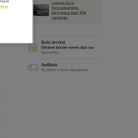
ás
Kártya
ítások
Legyen Ön is
Vallás, mitológia
lési
m
törzsvásárlónk,
Képeslap
kártyájára akár 10%
és Természet
visszajár.
yv
yja
Naptár
k
Papír, írószer
ber
et,
ok
Bolti átvétel
Elérhető készlet esetén akár ma
díjmentes
Szállítás
15 000 Ft felett díjmentes