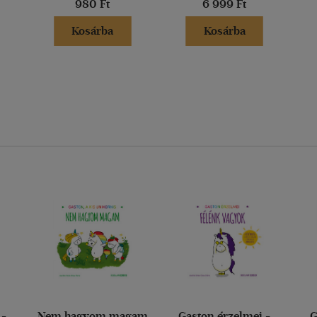
980 Ft
6 999 Ft
Kosárba
Kosárba
 -
Nem hagyom magam
Gaston érzelmei -
G