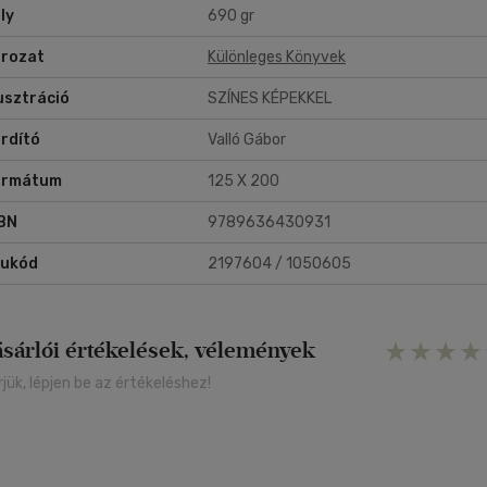
ly
690 gr
rozat
Különleges Könyvek
lusztráció
SZÍNES KÉPEKKEL
rdító
Valló Gábor
ormátum
125 X 200
BN
9789636430931
rukód
2197604 / 1050605
ásárlói értékelések, vélemények
rjük, lépjen be az értékeléshez!