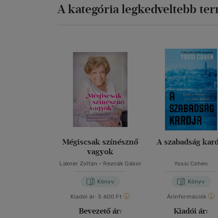
A kategória legkedveltebb te
Mégiscsak színésznő
A szabadság kard
vagyok
Lakner Zoltán
-
Reznák Gábor
Yossi Cohen
Könyv
Könyv
Kiadói ár:
5 600 Ft
Árinformációk
Bevezető ár:
Kiadói ár: