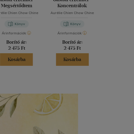
Megsértődtem
Koncentrálok
rélie Chien Chow Chine
Aurélie Chien Chow Chine
Janikovszk
Könyv
Könyv
Kön
Árinformációk
Árinformációk
Árinformáci
Borító ár:
Borító ár:
Borító 
2 475 Ft
2 475 Ft
4 499 
Kosárba
Kosárba
Kosár