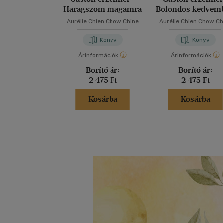
Haragszom magamra
Bolondos kedvem
vagyok
Aurélie Chien Chow Chine
Aurélie Chien Chow Ch
Könyv
Könyv
Árinformációk
Árinformációk
Borító ár:
Borító ár:
2 475 Ft
2 475 Ft
Kosárba
Kosárba