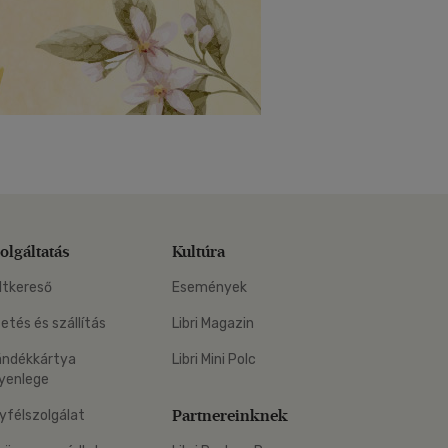
olgáltatás
Kultúra
ltkereső
Események
zetés és szállítás
Libri Magazin
ándékkártya
Libri Mini Polc
yenlege
Partnereinknek
yfélszolgálat