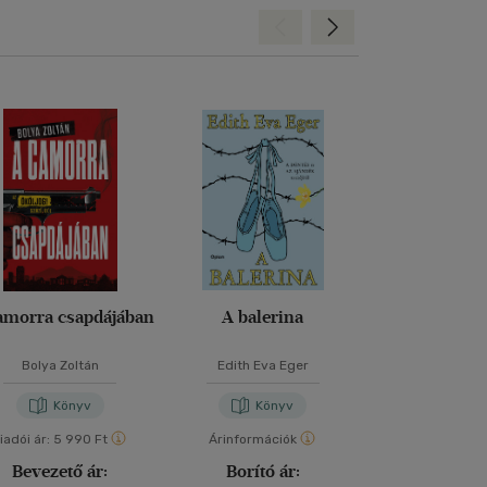
Hátra
Előre
amorra csapdájában
A balerina
A lány hét 
Bolya Zoltán
Edith Eva Eger
David John
-
Hye
Könyv
Könyv
Kön
iadói ár:
5 990 Ft
Árinformációk
Árinformáci
Bevezető ár:
Borító ár:
Borító 