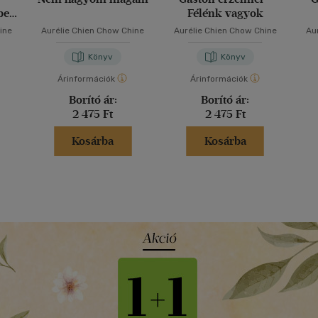
ben
Félénk vagyok
ine
Aurélie Chien Chow Chine
Aurélie Chien Chow Chine
Au
Könyv
Könyv
Árinformációk
Árinformációk
Borító ár:
Borító ár:
2 475 Ft
2 475 Ft
Kosárba
Kosárba