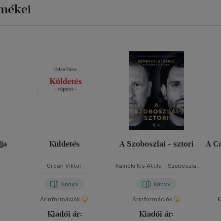
rmékei
ja
Küldetés
A Szoboszlai - sztori
A C
Orbán Viktor
Kálnoki Kis Attila
-
Szoboszlai
Zsolt
Könyv
Könyv
Árinformációk
Árinformációk
K
Kiadói ár:
Kiadói ár: