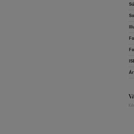
Sú
So
Il
Fo
F
IS
Á
V
Ké