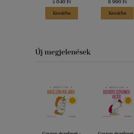
5 040 Ft
8 990 Ft
Kosárba
Kosárba
Új megjelenések
Gaston érzelmei -
Gaston érzelmei