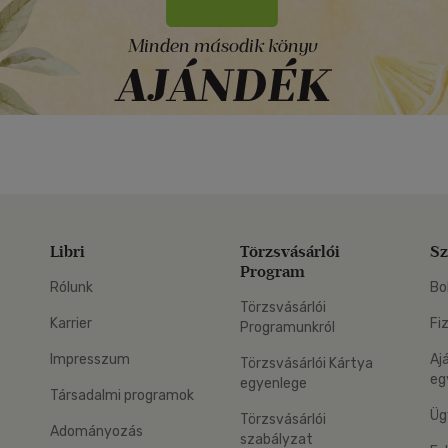
Libri
Törzsvásárlói
Sz
Program
Rólunk
Bo
Törzsvásárlói
Karrier
Fi
Programunkról
Impresszum
Aj
Törzsvásárlói Kártya
eg
egyenlege
Társadalmi programok
Üg
Törzsvásárlói
Adományozás
szabályzat