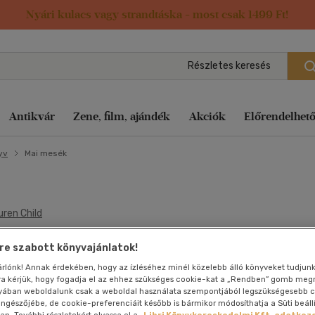
Nyári kulacs vagy strandtáska - most csak 1499 Ft!
Részletes keresés
Antikvár
Zene, film, ajándék
Akciók
Előrendelhet
yv
Mai mesék
ifjúsági
bi, szabadidő
bi, szabadidő
Pénz, gazdaság,
Képregény
Film vegyesen
Irodalom
Kert, ház, otthon
Diafilm
Pénz, gazdaság, üzleti élet
Művész
Pénz, gazdaság, üzleti élet
Folyóirat, újs
Számítást
üzleti élet
internet
v
dalom
dalom
uren Child
Kert, ház, otthon
Gyermekfilm
Játék
Lexikon, enciklopédia
Földgömb
Sport, természetjárás
Opera-Operett
Sport, természetjárás
Vallás,
Életrajzok,
mitológia
Szolfézs, 
ohadesoha nem eszem
ag
regény
tya
Lexikon, enciklopédia
Háborús
Képregény
Művészet, építészet
Képeslap
Számítástechnika, internet
Rajzfilm
Tankönyvek, segédkönyvek
visszaemlékezések
e szabott könyvajánlatok!
Tudomány é
Tankönyve
adidő
t, ház, otthon
regény
Művészet, építészet
Hobbi
Kert, ház, otthon
Napjaink, bulvár, politika
Képregény
Tankönyvek, segédkönyvek
Romantikus
Társasjátékok
aradicsomot
Film
Természet
segédköny
sárlónk! Annak érdekében, hogy az ízléséhez minél közelebb álló könyveket tudjun
ó
rra kérjük, hogy fogadja el az ehhez szükséges cookie-kat a „Rendben” gomb me
ikon, enciklopédia
t, ház, otthon
Nyelvkönyv, szótár, idegen nyelvű
Horror
Művészet, építészet
Naptár
Történelem
Társ. tudományok
Sci-fi
Társ. tudományok
Játék
Szolfézs,
Társ. tud
yában weboldalunk csak a weboldal használata szempontjából legszükségesebb c
Könyv
zeneelmélet
észet, építészet
észet, építészet
Pénz, gazdaság, üzleti élet
Humor-kabaré
Napjaink, bulvár, politika
Nyelvkönyv, szótár, idegen
Hangoskönyv
Térkép
Sport-Fittness
Térkép
böngészőjébe, de cookie-preferenciáit később is bármikor módosíthatja a Süti beáll
Utazás
Térkép
. További részletekért olvassa el a
Libri Könyvkereskedelmi Kft. adatkeze