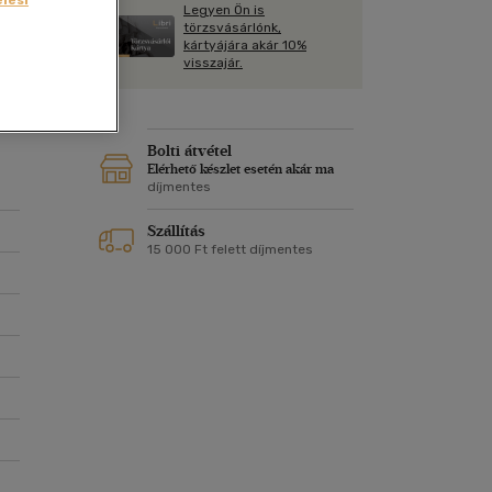
Kártya
Legyen Ön is
ás
Vallás, mitológia
m
törzsvásárlónk,
Képeslap
kártyájára akár 10%
y
és Természet
visszajár.
yv
Naptár
y
k
Papír, írószer
ok
Bolti átvétel
Elérhető készlet esetén akár ma
díjmentes
Szállítás
15 000 Ft felett díjmentes