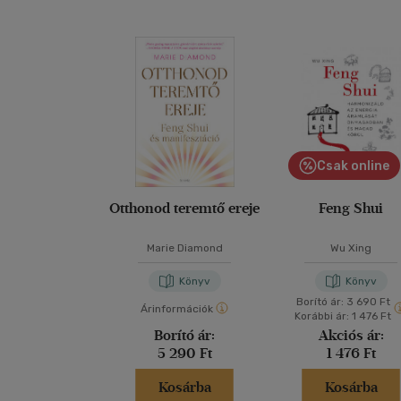
Csak online
Otthonod teremtő ereje
Feng Shui
Marie Diamond
Wu Xing
Könyv
Könyv
Borító ár:
3 690 Ft
Árinformációk
Korábbi ár:
1 476 Ft
Borító ár:
Akciós ár:
5 290 Ft
1 476 Ft
Kosárba
Kosárba