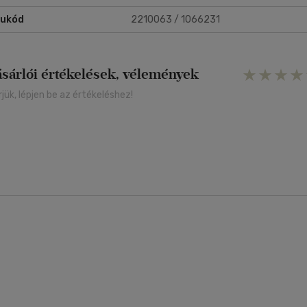
rukód
2210063 / 1066231
ásárlói értékelések, vélemények
rjük, lépjen be az értékeléshez!