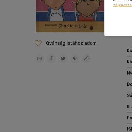
Film
szabadidő
Cs
Gyermek és ifjúsági
Hobbi, szabadidő
Szolfézs, zeneelm.
Gyermek és ifjúsági
Gyermek és ifjúsági
Szállítás és fizetés
Dráma
Kártya
Nap
Nap
tájékozta
enciklopédia
Folyóirat, újság
vegyes
Társ.
Hangoskönyv
Irodalom
Hobbi, szabadidő
Hangzóanyag
Ügyfélszolgálat
Egészségről-
Képregény
Nye
Nye
Sport,
Ch
tudományok
Gasztronómia
Zene vegyesen
betegségről
természetjárás
ad
Boltkereső
Életmód,
na
Életrajzi
Tankönyvek,
Elállási nyilatkozat
egészség
segédkönyvek
Erotikus
Kívánságlistához adom
Kert, ház,
Napjaink, bulvár,
Ezoterika
otthon
Ki
politika
Fantasy film
Számítástechnika,
Ki
internet
Ny
Bo
Sú
Il
Fo
IS