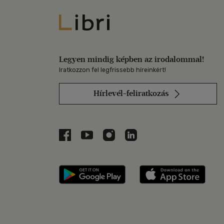
Libri
Legyen mindig képben az irodalommal!
Iratkozzon fel legfrissebb híreinkért!
Hírlevél-feliratkozás
Libri a Facebookon
Libri a Youtube-on
Libri az Instagramon
Libri a LinkedInen
Libri applikáció Szerezd m
Libri