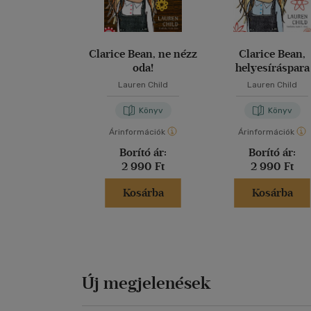
Clarice Bean, ne nézz
Clarice Bean,
oda!
helyesíráspara
Lauren Child
Lauren Child
Könyv
Könyv
Árinformációk
Árinformációk
Borító ár:
Borító ár:
2 990 Ft
2 990 Ft
Kosárba
Kosárba
Új megjelenések