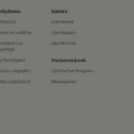
olgáltatás
Kultúra
ltkereső
Események
zetés és szállítás
Libri Magazin
ándékkártya
Libri Mini Polc
yenlege
Partnereinknek
yfélszolgálat
könyv-segédlet
Libri Partner Program
állási nyilatkozat
Médiaajánlat