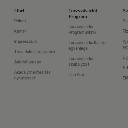
Libri
Törzsvásárlói
Sz
Program
Rólunk
Bo
Törzsvásárlói
Karrier
Fi
Programunkról
Impresszum
Aj
Törzsvásárlói Kártya
eg
egyenlege
Társadalmi programok
Üg
Törzsvásárlói
Adományozás
szabályzat
E-
Akadálymentesítési
Libri App
nyilatkozat
El
eg: Google Play
 applikáció Letölthető az App Store-ból