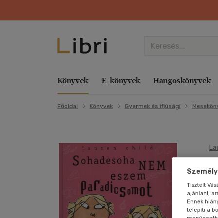
Könyvek
E-könyvek
Hangoskönyvek
Főoldal
Könyvek
Gyermek és ifjúsági
Mesekön
Kategóriák
Kategóriák
Kategóriák
Kategóriák
Zene
Aktuális akcióink
Kategóriák
Kategóriák
Kategóriák
Libri
Film
szerint
Család és szülők
Család és szülők
E-hangoskönyv
Család és szülők
Komolyzene
Lapozz bele az új tanévbe! Bolti és online
Család és szülők
Család és szülők
Törzsvásárlói Program
Nyelvkönyv,
Akció
Gyermek és 
Hob
Hob
Ezotéria
szótár, idegen
E-hangoskönyv
Életmód, egészség
Hangoskönyv
Egyéb áru, szolgáltatás
Könnyűzene
Minden második könyv ajándék Bolti és online
Egyéb áru, szolgáltatás
Életmód, egészség
Törzsvásárlói Kártya egyenlege
Animációs film
Hangosköny
Iro
Iro
La
nyelvű
Irodalom
S
Életmód, egészség
Életrajzok, visszaemlékezések
Életmód, egészség
Népzene
A kalandok a könyvespolcon kezdődnek Csak
Életmód, egészség
Életrajzok, visszaemlékezések
Libri Magazin
Bábfilm
Hangzóany
Kép
Kár
Gyermek és
Személyr
online
Gasztronómia
ifjúsági
Életrajzok, visszaemlékezések
Ezotéria
Életrajzok,
Nyelvtanulás
Életrajzok, visszaemlékezések
Ezotéria
Ajándékkártya
Családi
Hobbi, szab
Ker
Kép
p
Tisztelt Vá
visszaemlékezések
Egyszerre könnyed, mégis komoly e-könyv akci
Család és
Művészet,
ajánlani, a
Ezotéria
Gasztronómia
Próza
Ezotéria
Folyóirat, újság
Események
Diafilm vegyesen
Irodalom
Lex
Ker
szülők
Ennek hián
építészet
Ezotéria
Gasztronómia
Gyermek és ifjúsági
Spirituális zene
Gasztronómia
Gasztronómia
Libri Mini Polc
Dokumentumfilm
Játék
Műv
Műv
telepíti a 
Hobbi,
Lexikon,
menüpontban