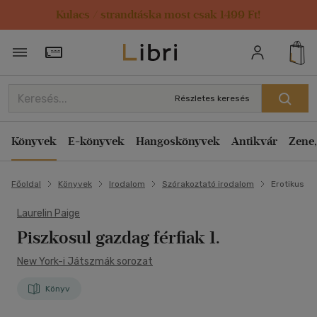
Kulacs / strandtáska most csak 1499 Ft!
Törzsvásárlói Kártya adatai
Részletes keresés
Könyvek
E-könyvek
Hangoskönyvek
Antikvár
Zene,
Főoldal
Könyvek
Irodalom
Szórakoztató irodalom
Erotikus
Laurelin Paige
Piszkosul gazdag férfiak 1.
New York-i Játszmák sorozat
Könyv