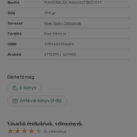
Borító
PUHATÁBLÁS, RAGASZTÓKÖTÖTT
Súly
314 gr
Sorozat
New York-i Játszmák
Fordító
Kiss Viktória
ISBN
9789635706686
Árukód
2772391 / 1217422
Elérhető még:
E-könyv
Antikvár könyv (4 db)
Vásárlói értékelések, vélemények
(5 vélemény)