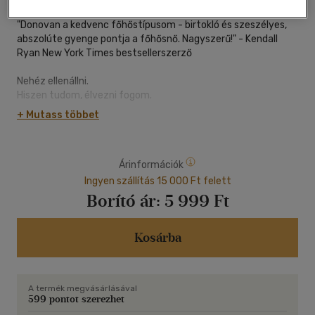
"Donovan a kedvenc főhőstípusom - birtokló és szeszélyes,
abszolúte gyenge pontja a főhősnő. Nagyszerű!" - Kendall
Ryan New York Times bestsellerszerző
Nehéz ellenállni.
Hiszen tudom, élvezni fogom.
+ Mutass többet
Amikor először találkoztam Donovan Kincaiddel tudtam, hogy
gazdag. Azt viszont nem, hogy egy mocskos gazember. Az
igazat megvallva, én csak azt próbáltam elérni, hogy a legjobb
Árinformációk
barátja észrevegyen.
Ingyen szállítás 15 000 Ft felett
Tudtam, a hozzám hasonló szegény, ösztöndíjas lányoknak
Borító ár:
5 999 Ft
esélyük sincs olyan pasiknál, mint Weston
King és Donovan Kincaid, de beleszerettem a világába, az ő
világukba, tele partikkal, szexszel és
Kosárba
hatalommal. Tudtam, mit akarok - hogy kit akarok -, aztán
egy éjszaka ez a világ megpróbált visszavágni nekem, de
Donovan megmentett. Megtudhattam, milyen is igazából az
A termék megvásárlásával
ő világukban élni.
599 pontot szerezhet