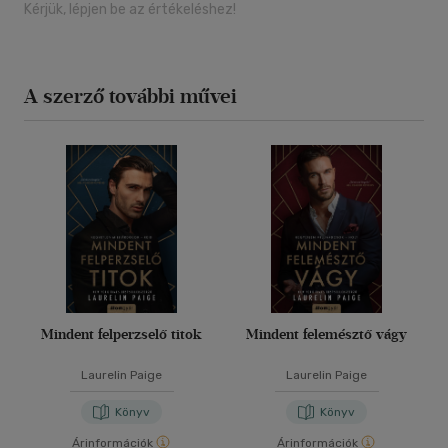
Kérjük, lépjen be az értékeléshez!
A szerző további művei
Mindent felperzselő titok
Mindent felemésztő vágy
Laurelin Paige
Laurelin Paige
Könyv
Könyv
Árinformációk
Árinformációk