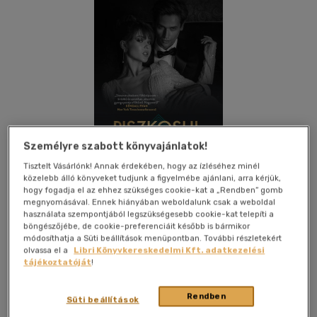
Személyre szabott könyvajánlatok!
Tisztelt Vásárlónk! Annak érdekében, hogy az ízléséhez minél
közelebb álló könyveket tudjunk a figyelmébe ajánlani, arra kérjük,
hogy fogadja el az ehhez szükséges cookie-kat a „Rendben” gomb
megnyomásával. Ennek hiányában weboldalunk csak a weboldal
használata szempontjából legszükségesebb cookie-kat telepíti a
böngészőjébe, de cookie-preferenciáit később is bármikor
módosíthatja a Süti beállítások menüpontban. További részletekért
Kívánságlistához adom
Megosztom
olvassa el a
Libri Könyvkereskedelmi Kft. adatkezelési
tájékoztatóját
!
(5 vélemény)
Rendben
Álomgyár Kiadó
|
2023
|
magyar nyelvű
|
puhatáblás,
Süti beállítások
ragasztókötött
|
381 oldal