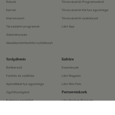
Rólunk
Törzsvásárlói Programunkról
Karrier
Törzsvásárlói Kártya egyenlege
Impresszum
Törzsvásárlói szabályzat
Társadalmi programok
Libri App
Adományozás
Akadálymentesítési nyilatkozat
Szolgáltatás
Kultúra
Boltkereső
Események
Fizetés és szállítás
Libri Magazin
Ajándékkártya egyenlege
Libri Mini Polc
Partnereinknek
Ügyfélszolgálat
E-könyv-segédlet
Libri Partner Program
×
Elállási nyilatkozat
Médiaajánlat