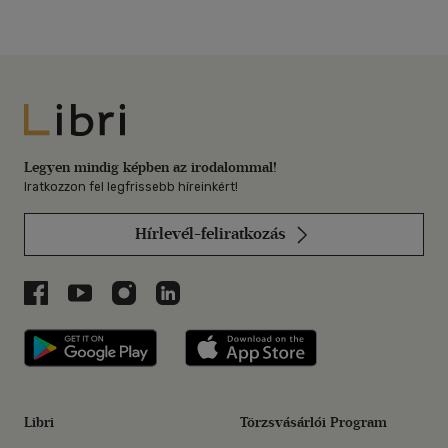
Libri
Legyen mindig képben az irodalommal!
Iratkozzon fel legfrissebb híreinkért!
Hírlevél-feliratkozás
Libri a Facebookon
Libri a Youtube-on
Libri az Instagramon
Libri a LinkedInen
Libri applikáció Szerezd meg: Google P
Libri applikáció 
Libri
Törzsvásárlói Program