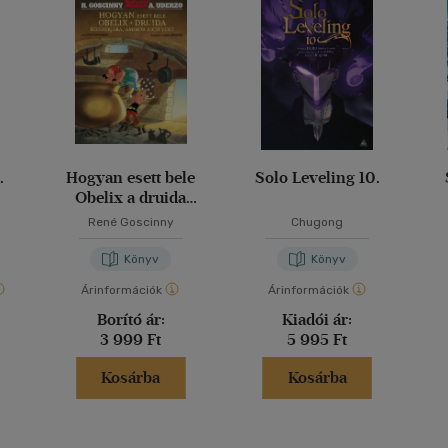
.
Hogyan esett bele
Solo Leveling 10.
Obelix a druida
kondérjába, amikor
René Goscinny
Chugong
kicsi volt
Könyv
Könyv
Árinformációk
Árinformációk
Borító ár:
Kiadói ár:
3 999 Ft
5 995 Ft
Kosárba
Kosárba