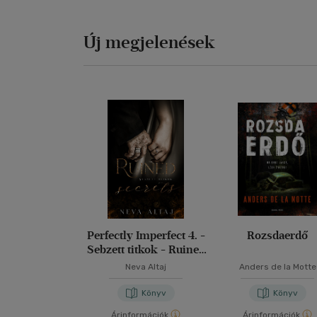
Új megjelenések
Perfectly Imperfect 4. -
Rozsdaerdő
Sebzett titkok - Ruined
secrets
Neva Altaj
Anders de la Motte
Könyv
Könyv
Árinformációk
Árinformációk