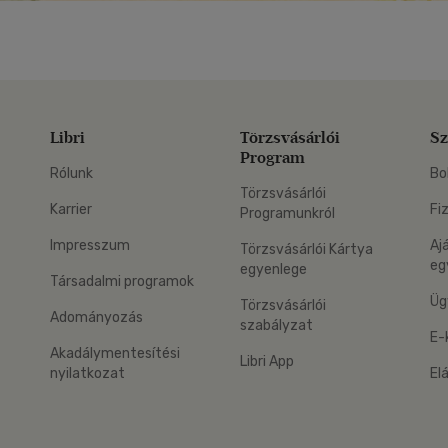
Libri
Törzsvásárlói
Sz
Program
Rólunk
Bo
Törzsvásárlói
Karrier
Fi
Programunkról
Impresszum
Aj
Törzsvásárlói Kártya
eg
egyenlege
Társadalmi programok
Üg
Törzsvásárlói
Adományozás
szabályzat
E-
Akadálymentesítési
Libri App
nyilatkozat
El
eg: Google Play
 applikáció Letölthető az App Store-ból