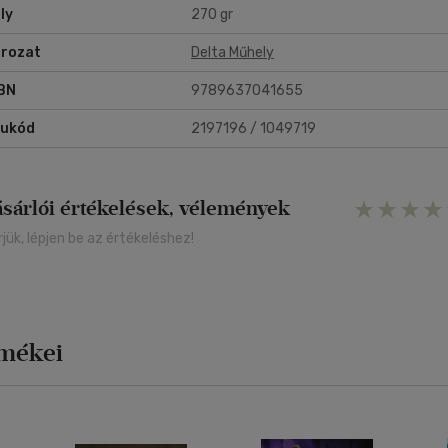
ly
270 gr
rozat
Delta Műhely
BN
9789637041655
rukód
2197196 / 1049719
ásárlói értékelések, vélemények
rjük, lépjen be az értékeléshez!
rmékei