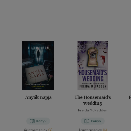
Anyák napja
The Housemaid's
F
wedding
Freida McFadden
Könyv
Könyv
Árinformációk
Árinformációk