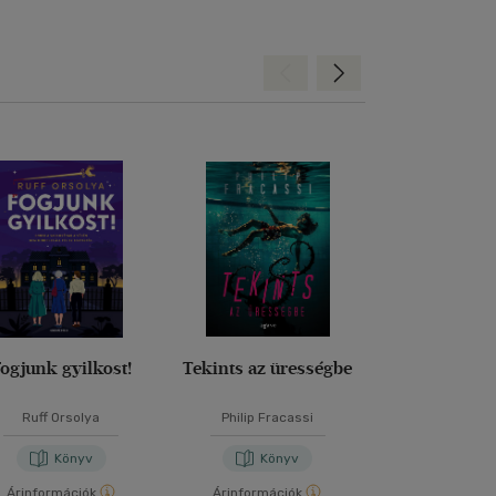
Hátra
Előre
ogjunk gyilkost!
Tekints az ürességbe
Vidéki bűn
Ruff Orsolya
Philip Fracassi
Agatha Chr
Könyv
Könyv
Kön
Árinformációk
Árinformációk
Árinformáci