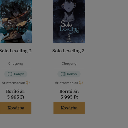
Solo Leveling 2.
Solo Leveling 3.
Solo Level
Chugong
Chugong
Chugon
Könyv
Könyv
Kön
Árinformációk
Árinformációk
Árinformáci
Borító ár:
Borító ár:
Borító 
5 995 Ft
5 995 Ft
5 995 
Kosárba
Kosárba
Kosár