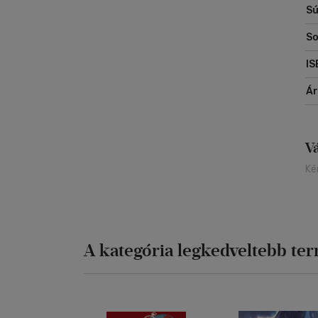
Sú
So
IS
Á
V
Ké
A kategória legkedveltebb te