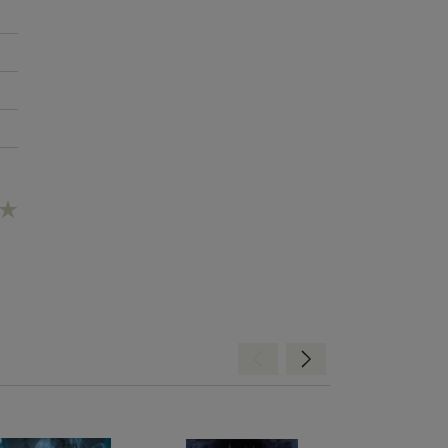
Hátra
Előre