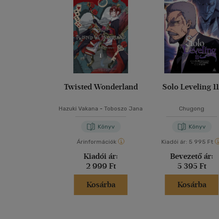
Twisted Wonderland
Solo Leveling 11
Hazuki Vakana
-
Toboszo Jana
Chugong
Könyv
Könyv
Árinformációk
Kiadói ár:
5 995 Ft
Kiadói ár:
Bevezető ár:
2 999 Ft
5 395 Ft
Kosárba
Kosárba