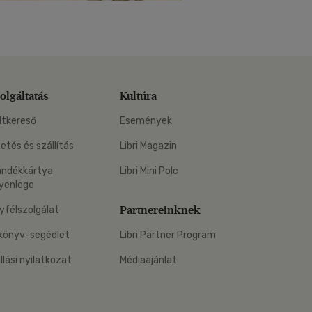
olgáltatás
Kultúra
ltkereső
Események
zetés és szállítás
Libri Magazin
ándékkártya
Libri Mini Polc
yenlege
Partnereinknek
yfélszolgálat
könyv-segédlet
Libri Partner Program
állási nyilatkozat
Médiaajánlat