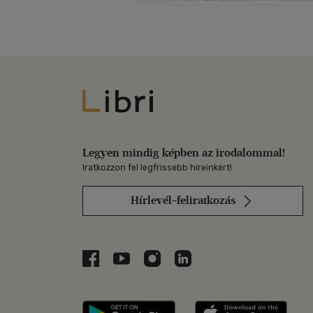
Libri
Legyen mindig képben az irodalommal!
Iratkozzon fel legfrissebb híreinkért!
Hírlevél-feliratkozás
Libri a Facebookon
Libri a Youtube-on
Libri az Instagramon
Libri a LinkedInen
Libri applikáció Szerezd m
Libri