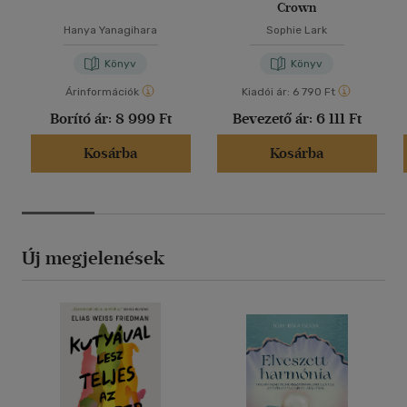
Crown
Hanya Yanagihara
Sophie Lark
Könyv
Könyv
Árinformációk
Kiadói ár:
6 790 Ft
Borító ár:
8 999 Ft
Bevezető ár:
6 111 Ft
Kosárba
Kosárba
Új megjelenések