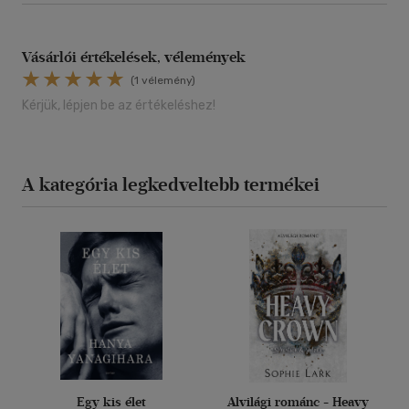
Vásárlói értékelések, vélemények
(1 vélemény)
Kérjük, lépjen be az értékeléshez!
A kategória legkedveltebb termékei
Egy kis élet
Alvilági románc - Heavy