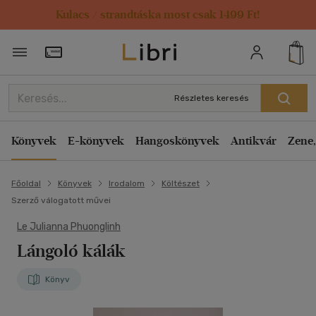
Kulacs / strandtáska most csak 1499 Ft!
Törzsvásárlói Kártya adatai
Részletes keresés
Könyvek
E-könyvek
Hangoskönyvek
Antikvár
Zene,
Főoldal
Könyvek
Irodalom
Költészet
Szerző válogatott művei
Le Julianna Phuonglinh
Lángoló kálák
Könyv