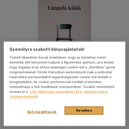
Személyre szabott könyvajánlatok!
Tisztelt Vásárlónk! Annak érdekében, hogy az ízléséhez minél
közelebb álló könyveket tudjunk a figyelmébe ajánlani, arra kérjük,
hogy fogadja el az ehhez szükséges cookie-kat a „Rendben” gomb
megnyomásával. Ennek hiányában weboldalunk csak a weboldal
használata szempontjából legszükségesebb cookie-kat telepíti a
böngészőjébe, de cookie-preferenciáit később is bármikor
módosíthatja a Süti beállítások menüpontban. További részletekért
olvassa el a
Libri Könyvkereskedelmi Kft. adatkezelési
Kívánságlistához adom
Megosztom
tájékoztatóját
!
(1 vélemény)
Rendben
Süti beállítások
Aposztróf Kiadó
|
2020
|
magyar nyelvű
|
puhatáblás,
ragasztókötött
|
64 oldal