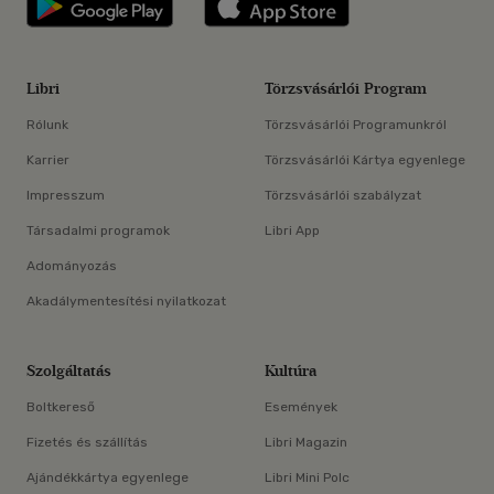
Libri
Törzsvásárlói Program
Rólunk
Törzsvásárlói Programunkról
Karrier
Törzsvásárlói Kártya egyenlege
Impresszum
Törzsvásárlói szabályzat
Társadalmi programok
Libri App
Adományozás
Akadálymentesítési nyilatkozat
Szolgáltatás
Kultúra
Boltkereső
Események
Fizetés és szállítás
Libri Magazin
Ajándékkártya egyenlege
Libri Mini Polc