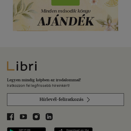
Libri
Legyen mindig képben az irodalommal!
Iratkozzon fel legfrissebb híreinkért!
Hírlevél-feliratkozás
Libri a Facebookon
Libri a Youtube-on
Libri az Instagramon
Libri a LinkedInen
Libri applikáció Szerezd meg: Google P
Libri applikáció 