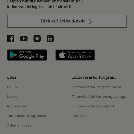
Legyen mindig képben az irodalommal!
Iratkozzon fel legfrissebb híreinkért!
Hírlevél-feliratkozás
Libri a Facebookon
Libri a Youtube-on
Libri az Instagramon
Libri a LinkedInen
Libri applikáció Szerezd meg: Google P
Libri applikáció 
Libri
Törzsvásárlói Program
Rólunk
Törzsvásárlói Programunkról
Karrier
Törzsvásárlói Kártya egyenlege
Impresszum
Törzsvásárlói szabályzat
Társadalmi programok
Libri App
Adományozás