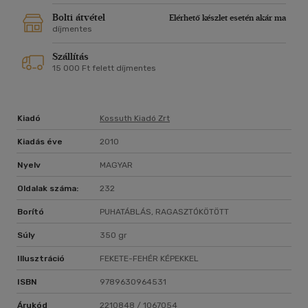
Bolti átvétel
Elérhető készlet esetén akár ma
díjmentes
Szállítás
15 000 Ft felett díjmentes
Kiadó
Kossuth Kiadó Zrt
Kiadás éve
2010
Nyelv
MAGYAR
Oldalak száma:
232
Borító
PUHATÁBLÁS, RAGASZTÓKÖTÖTT
Súly
350 gr
Illusztráció
FEKETE-FEHÉR KÉPEKKEL
ISBN
9789630964531
Árukód
2210848 / 1067054