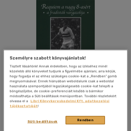
Személyre szabott könyvajánlatok!
Tisztelt Vásárlónk! Annak érdekében, hogy az ízléséhez minél
közelebb álló könyveket tudjunk a figyelmébe ajánlani, arra kérjük,
hogy fogadja el az ehhez szükséges cookie-kat a „Rendben” gomb
megnyomásával. Ennek hiányában weboldalunk csak a weboldal
használata szempontjából legszükségesebb cookie-kat telepíti a
böngészőjébe, de cookie-preferenciáit később is bármikor
módosíthatja a Süti beállítások menüpontban. További részletekért
Kívánságlistához adom
Megosztom
olvassa el a
Libri Könyvkereskedelmi Kft. adatkezelési
tájékoztatóját
!
Rendben
Kossuth Kiadó Zrt
|
2010
|
magyar nyelvű
|
puhatáblás,
Süti beállítások
ragasztókötött
|
232 oldal