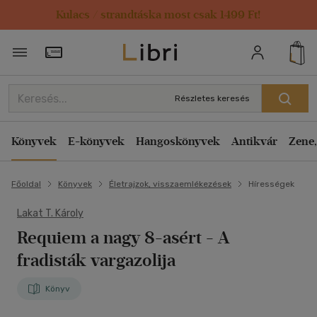
Kulacs / strandtáska most csak 1499 Ft!
Törzsvásárlói Kártya adatai
Részletes keresés
Könyvek
E-könyvek
Hangoskönyvek
Antikvár
Zene,
Főoldal
Könyvek
Életrajzok, visszaemlékezések
Hírességek
Lakat T. Károly
Requiem a nagy 8-asért
- A
fradisták vargazolija
Könyv