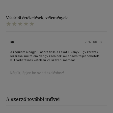
Vásárlói értékelések, vélemények
kp
2012. 08. 07.
A requiem a nagy 8-asért tipikus Lakat T. könyv. Egy korszak
lezárása, méltó emlék egy zseninek, aki sosem teljesedhetett
ki. Fradistáknak kötelező 21. századi memoár...
Kérjük, lépjen be az értékeléshez!
A szerző további művei