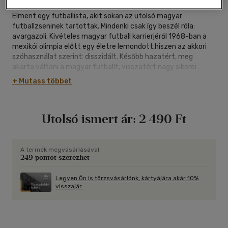
Elment egy futballista, akit sokan az utolsó magyar
futballzseninek tartottak. Mindenki csak így beszél róla:
avargazoli. Kivételes magyar futball karrierjéről 1968-ban a
mexikói olimpia előtt egy életre lemondott,hiszen az akkori
szóhasználat szerint: disszidált. Később hazatért, meg
akarta váltani a magyar futballt, visszatért nagy sikerei
színhelyére az Üllői útra is, de sem ott, sem későbbi klubjainál
+ Mutass többet
nem tudott megbirkózni az itthoni közeggel.
Utolsó ismert ár:
2 490 Ft
A termék megvásárlásával
249 pontot szerezhet
Legyen Ön is törzsvásárlónk, kártyájára akár 10%
visszajár.