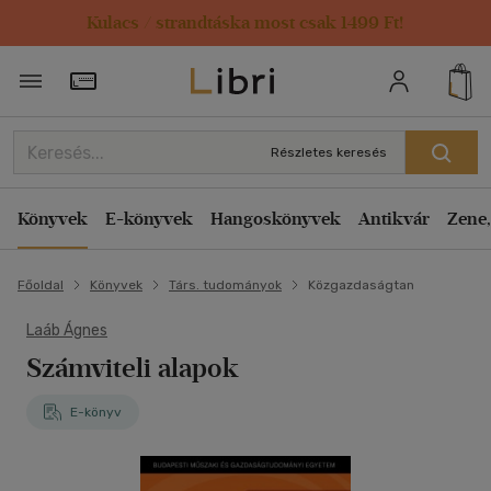
Kulacs / strandtáska most csak 1499 Ft!
Törzsvásárlói Kártya adatai
Részletes keresés
Könyvek
E-könyvek
Hangoskönyvek
Antikvár
Zene,
Főoldal
Könyvek
Társ. tudományok
Közgazdaságtan
Laáb Ágnes
Számviteli alapok
E-könyv