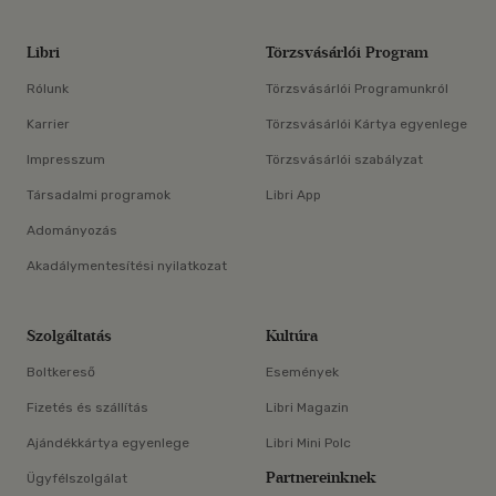
Libri
Törzsvásárlói Program
Rólunk
Törzsvásárlói Programunkról
Karrier
Törzsvásárlói Kártya egyenlege
Impresszum
Törzsvásárlói szabályzat
Társadalmi programok
Libri App
Adományozás
Akadálymentesítési nyilatkozat
Szolgáltatás
Kultúra
Boltkereső
Események
Fizetés és szállítás
Libri Magazin
Ajándékkártya egyenlege
Libri Mini Polc
Partnereinknek
Ügyfélszolgálat