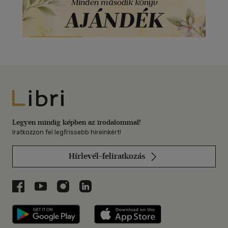
Libri
Legyen mindig képben az irodalommal!
Iratkozzon fel legfrissebb híreinkért!
Hírlevél-feliratkozás
Libri a Facebookon
Libri a Youtube-on
Libri az Instagramon
Libri a LinkedInen
Libri applikáció Szerezd meg: Google P
Libri applikáció 