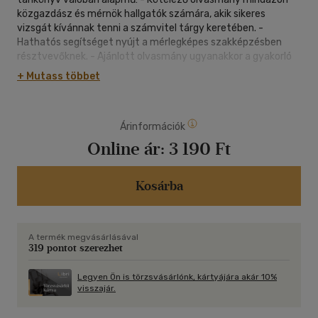
közgazdász és mérnök hallgatók számára, akik sikeres
vizsgát kívánnak tenni a számvitel tárgy keretében. -
Hathatós segítséget nyújt a mérlegképes szakképzésben
résztvevőknek. - Ajánlott olvasmány ugyanakkor a gyakorló
és leendő menedzserek számára, akiknek naponta kell
+ Mutass többet
felelősen dönteniük számos üzleti kérdésben. A számvitel az
üzleti élet nyelve. Fogalomkészletét elsajátítva, a számok
révén egy nemzetek feletti kommunikációs eszköz birtokába
Árinformációk
juthatunk. Ehhez nyújt hathatós segítséget ez a könyv, amit
jó szívvel ajánlunk minden Olvasónk számára."
Online ár:
3 190 Ft
Kosárba
A termék megvásárlásával
319 pontot szerezhet
Legyen Ön is törzsvásárlónk, kártyájára akár 10%
visszajár.