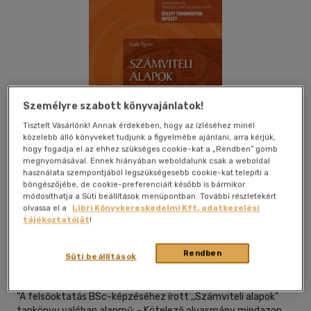
Személyre szabott könyvajánlatok!
Tisztelt Vásárlónk! Annak érdekében, hogy az ízléséhez minél
közelebb álló könyveket tudjunk a figyelmébe ajánlani, arra kérjük,
hogy fogadja el az ehhez szükséges cookie-kat a „Rendben” gomb
megnyomásával. Ennek hiányában weboldalunk csak a weboldal
használata szempontjából legszükségesebb cookie-kat telepíti a
böngészőjébe, de cookie-preferenciáit később is bármikor
módosíthatja a Süti beállítások menüpontban. További részletekért
olvassa el a
Libri Könyvkereskedelmi Kft. adatkezelési
Kívánságlistához adom
Megosztom
tájékoztatóját
!
Rendben
Süti beállítások
Typotex Elektronikus Kiadó Kft.
|
2006
|
magyar nyelvű
"A felsőoktatás BSc-képzéséhez írott ,,Számviteli alapok"
tankönyv valóban alapmű: - Kötelező olvasmány mindazon