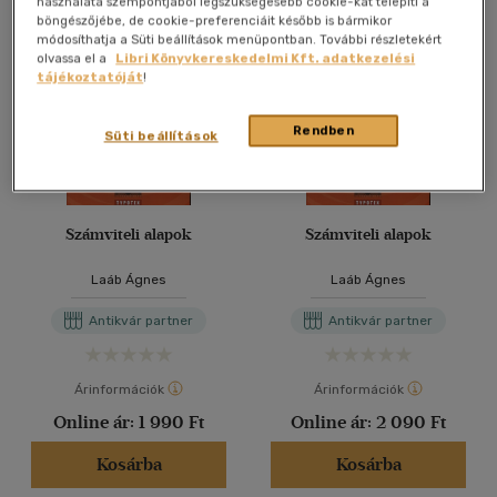
használata szempontjából legszükségesebb cookie-kat telepíti a
böngészőjébe, de cookie-preferenciáit később is bármikor
módosíthatja a Süti beállítások menüpontban. További részletekért
olvassa el a
Libri Könyvkereskedelmi Kft. adatkezelési
tájékoztatóját
!
Rendben
Süti beállítások
Számviteli alapok
Számviteli alapok
Laáb Ágnes
Laáb Ágnes
Antikvár partner
Antikvár partner
Árinformációk
Árinformációk
Online ár:
1 990 Ft
Online ár:
2 090 Ft
Kosárba
Kosárba