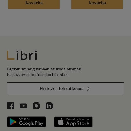
Kosárba
Kosárba
Libri
Legyen mindig képben az irodalommal!
Iratkozzon fel legfrissebb híreinkért!
Hírlevél-feliratkozás
Libri a Facebookon
Libri a Youtube-on
Libri az Instagramon
Libri a LinkedInen
Libri applikáció Szerezd meg: Google P
Libri applikáció 