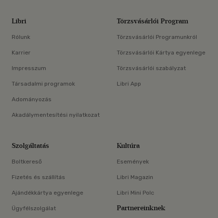
Libri
Törzsvásárlói Program
Rólunk
Törzsvásárlói Programunkról
Karrier
Törzsvásárlói Kártya egyenlege
Impresszum
Törzsvásárlói szabályzat
Társadalmi programok
Libri App
Adományozás
Akadálymentesítési nyilatkozat
Szolgáltatás
Kultúra
Boltkereső
Események
Fizetés és szállítás
Libri Magazin
Ajándékkártya egyenlege
Libri Mini Polc
Partnereinknek
Ügyfélszolgálat