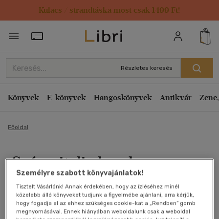
Kulacs / strandtáska most csak 1499 Ft!
Törzsvásárlói Kártya adatai
Részletes keresés
Könyvek
E-könyvek
Hangoskönyvek
Antikvár
Zene,
Főoldal
Számviteli alapok
Személyre szabott könyvajánlatok!
Laáb Ágnes
Tisztelt Vásárlónk! Annak érdekében, hogy az ízléséhez minél
közelebb álló könyveket tudjunk a figyelmébe ajánlani, arra kérjük,
Antikvár könyv (4db)
hogy fogadja el az ehhez szükséges cookie-kat a „Rendben” gomb
megnyomásával. Ennek hiányában weboldalunk csak a weboldal