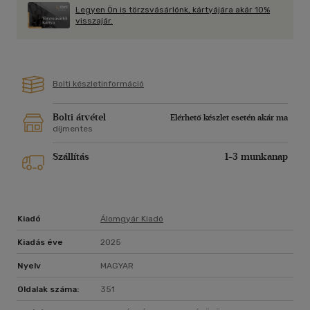
menedéket.
Legyen Ön is törzsvásárlónk, kártyájára akár 10%
visszajár.
Ahogy a múlt árnyai életre kelnek, az egyre veszélyesebb
nyomozás hevében még a szerelem lángja is fellobban, a
mesés szépségű vidék titkairól pedig lassan leolvad a hó.
Bolti készletinformáció
Anne L. Green regényében a téli Toszkána romantikája a múlt
rejtelmeivel fonódik össze egy felejthetetlen történetben.
Bolti átvétel
Elérhető készlet esetén akár ma
díjmentes
"Könnyen olvasható, izgalmas történet." - Szavak erdeje
Szállítás
1-3 munkanap
Kiadó
Álomgyár Kiadó
Kiadás éve
2025
Nyelv
MAGYAR
Oldalak száma:
351