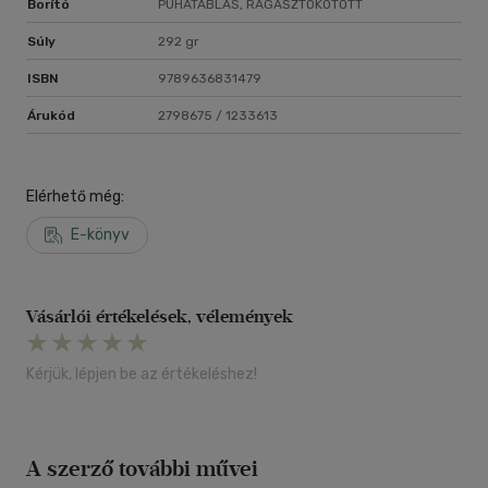
Borító
PUHATÁBLÁS, RAGASZTÓKÖTÖTT
Súly
292 gr
ISBN
9789636831479
Árukód
2798675 / 1233613
Elérhető még:
E-könyv
Vásárlói értékelések, vélemények
Kérjük, lépjen be az értékeléshez!
A szerző további művei