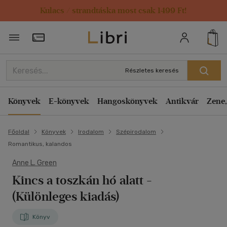
Kulacs / strandtáska most csak 1499 Ft!
Törzsvásárlói Kártya adatai
Részletes keresés
Könyvek
E-könyvek
Hangoskönyvek
Antikvár
Zene,
Főoldal
Könyvek
Irodalom
Szépirodalom
Romantikus, kalandos
Anne L. Green
Kincs a toszkán hó alatt
-
(Különleges kiadás)
Könyv