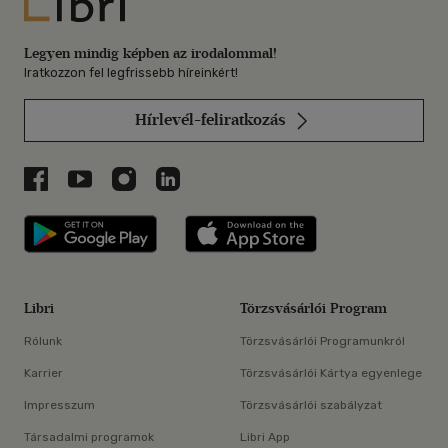
Libri
Legyen mindig képben az irodalommal!
Iratkozzon fel legfrissebb híreinkért!
Hírlevél-feliratkozás
Libri a Facebookon
Libri a Youtube-on
Libri az Instagramon
Libri a LinkedInen
Libri applikáció Szerezd meg: Google P
Libri applikáció 
Libri
Törzsvásárlói Program
Rólunk
Törzsvásárlói Programunkról
Karrier
Törzsvásárlói Kártya egyenlege
Impresszum
Törzsvásárlói szabályzat
Társadalmi programok
Libri App