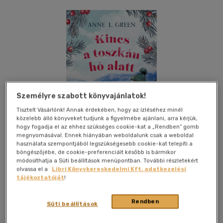
Személyre szabott könyvajánlatok!
Tisztelt Vásárlónk! Annak érdekében, hogy az ízléséhez minél
közelebb álló könyveket tudjunk a figyelmébe ajánlani, arra kérjük,
hogy fogadja el az ehhez szükséges cookie-kat a „Rendben” gomb
megnyomásával. Ennek hiányában weboldalunk csak a weboldal
használata szempontjából legszükségesebb cookie-kat telepíti a
böngészőjébe, de cookie-preferenciáit később is bármikor
módosíthatja a Süti beállítások menüpontban. További részletekért
olvassa el a
Libri Könyvkereskedelmi Kft. adatkezelési
tájékoztatóját
!
Beleolvasok
Kívánságlistához adom
Megosztom
Rendben
Süti beállítások
Álomgyár Kiadó
|
2025
|
magyar nyelvű
|
puhatáblás,