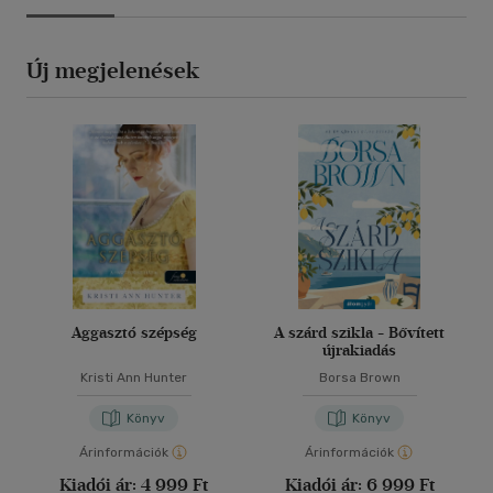
Új megjelenések
Aggasztó szépség
A szárd szikla - Bővített
újrakiadás
Kristi Ann Hunter
Borsa Brown
Könyv
Könyv
Árinformációk
Árinformációk
Kiadói ár:
4 999 Ft
Kiadói ár:
6 999 Ft