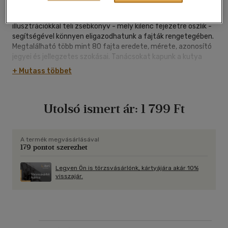
Lehet haszon, vadász, vagy munkakutya, hűségük
évszázadok óta töretlen az emberekhez. E színes fotókkal,
illusztrációkkal teli zsebkönyv - mely kilenc fejezetre oszlik -
segítségével könnyen eligazodhatunk a fajták rengetegében.
Megtalálható több mint 80 fajta eredete, mérete, azonosító
jegyei és jellegzetes szokásai. Tanácsokat kapunk a kutya
kiválasztásához, tanításához, versenyeztetéséhez, és
+ Mutass többet
ahhoz, miként éljünk együtt velük.
Utolsó ismert ár:
1 799 Ft
A termék megvásárlásával
179 pontot szerezhet
Legyen Ön is törzsvásárlónk, kártyájára akár 10%
visszajár.