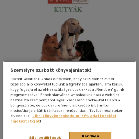
Személyre szabott könyvajánlatok!
Tisztelt Vásárlónk! Annak érdekében, hogy az ízléséhez minél
közelebb álló könyveket tudjunk a figyelmébe ajánlani, arra kérjük,
hogy fogadja el az ehhez szükséges cookie-kat a „Rendben” gomb
megnyomásával. Ennek hiányában weboldalunk csak a weboldal
Kívánságlistához adom
Megosztom
használata szempontjából legszükségesebb cookie-kat telepíti a
böngészőjébe, de cookie-preferenciáit később is bármikor
módosíthatja a Süti beállítások menüpontban. További részletekért
olvassa el a
Libri Könyvkereskedelmi Kft. adatkezelési
tájékoztatóját
!
Trivium Kiadó Kft.
|
2005
|
magyar nyelvű
|
cérnafűzött,
keménytáblás
|
256 oldal
Rendben
Süti beállítások