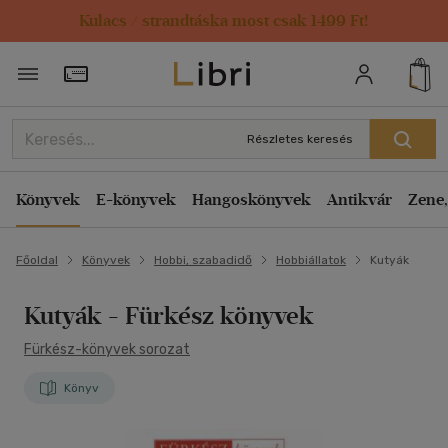
Kulacs / strandtáska most csak 1499 Ft!
Törzsvásárlói Kártya adatai
Részletes keresés
Könyvek
E-könyvek
Hangoskönyvek
Antikvár
Zene,
Főoldal
Könyvek
Hobbi, szabadidő
Hobbiállatok
Kutyák
Kutyák
- Fürkész könyvek
Fürkész-könyvek sorozat
Könyv