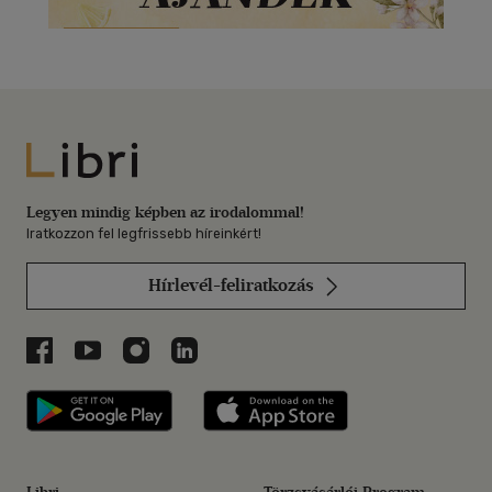
Libri
Legyen mindig képben az irodalommal!
Iratkozzon fel legfrissebb híreinkért!
Hírlevél-feliratkozás
Libri a Facebookon
Libri a Youtube-on
Libri az Instagramon
Libri a LinkedInen
Libri applikáció Szerezd meg: Google P
Libri applikáció 