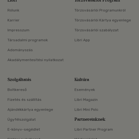
Libri
Törzsvásárlói Program
Rólunk
Törzsvásárlói Programunkról
Karrier
Törzsvásárlói Kártya egyenlege
Impresszum
Törzsvásárlói szabályzat
Társadalmi programok
Libri App
Adományozás
Akadálymentesítési nyilatkozat
Szolgáltatás
Kultúra
Boltkereső
Események
Fizetés és szállítás
Libri Magazin
Ajándékkártya egyenlege
Libri Mini Polc
Partnereinknek
Ügyfélszolgálat
E-könyv-segédlet
Libri Partner Program