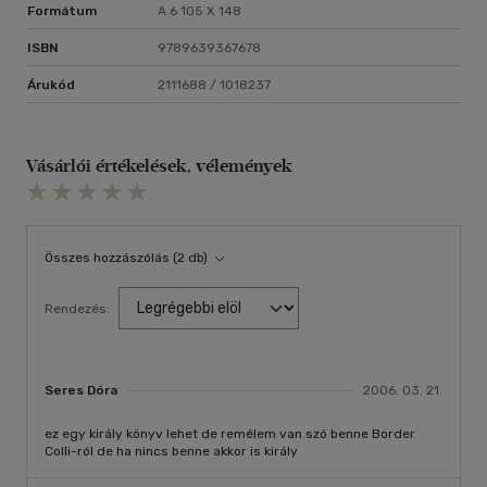
Formátum
A 6 105 X 148
ISBN
9789639367678
Árukód
2111688 / 1018237
Vásárlói értékelések, vélemények
Összes hozzászólás (2 db)
Rendezés:
Seres Dóra
2006. 03. 21.
ez egy király könyv lehet de remélem van szó benne Border
Colli-ról de ha nincs benne akkor is király