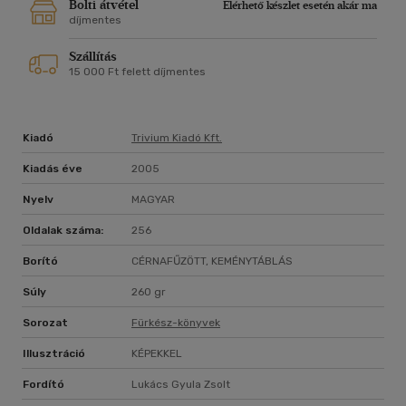
Bolti átvétel
Elérhető készlet esetén akár ma
díjmentes
Szállítás
15 000 Ft felett díjmentes
Kiadó
Trivium Kiadó Kft.
Kiadás éve
2005
Nyelv
MAGYAR
Oldalak száma:
256
Borító
CÉRNAFŰZÖTT, KEMÉNYTÁBLÁS
Súly
260 gr
Sorozat
Fürkész-könyvek
Illusztráció
KÉPEKKEL
Fordító
Lukács Gyula Zsolt