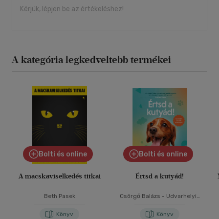
Kérjük, lépjen be az értékeléshez!
A kategória legkedveltebb termékei
Bolti és online
Bolti és online
A macskaviselkedés titkai
Értsd a kutyád!
Beth Pasek
Csörgő Balázs
-
Udvarhelyi-
Tóth Kata
Könyv
Könyv