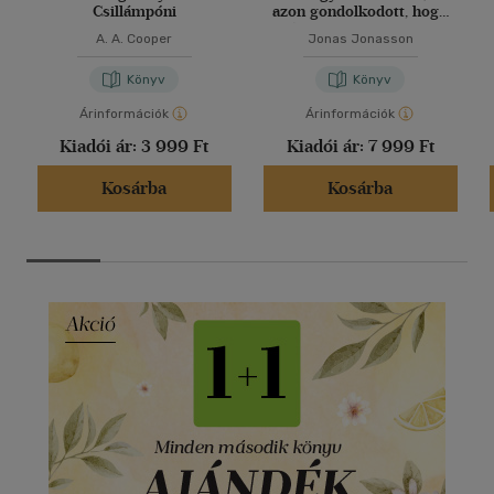
Csillámpóni
azon gondolkodott, hogy
túl sokat gondolkodik
A. A. Cooper
Jonas Jonasson
Könyv
Könyv
Árinformációk
Árinformációk
Kiadói ár:
3 999 Ft
Kiadói ár:
7 999 Ft
Kosárba
Kosárba