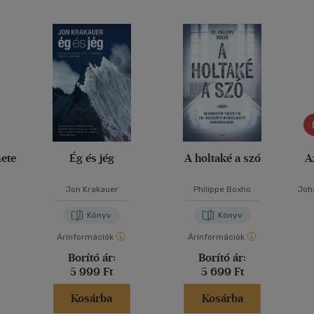
nete
Ég és jég
A holtaké a szó
A
Jon Krakauer
Philippe Boxho
Joh
Könyv
Könyv
Árinformációk
Árinformációk
Borító ár:
Borító ár:
5 999 Ft
5 699 Ft
Kosárba
Kosárba