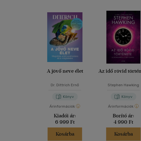
A jövő neve élet
Az idő rövid törté
Dr. Dittrich Ernő
Stephen Hawking
Könyv
Könyv
Árinformációk
Árinformációk
Kiadói ár:
Borító ár:
6 999 Ft
4 990 Ft
Kosárba
Kosárba