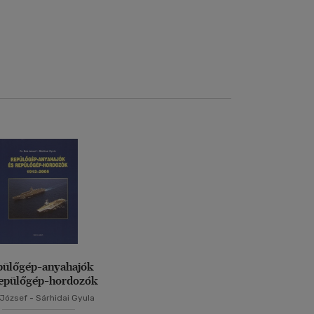
pülőgép-anyahajók
repülőgép-hordozók
 József
-
Sárhidai Gyula