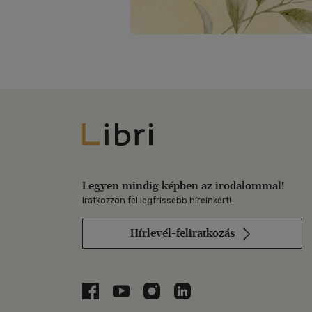
Libri
Legyen mindig képben az irodalommal!
Iratkozzon fel legfrissebb híreinkért!
Hírlevél-feliratkozás
Libri a Facebookon
Libri a Youtube-on
Libri az Instagramon
Libri a LinkedInen