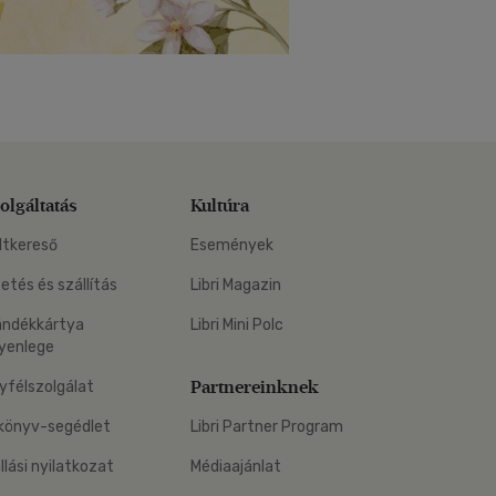
olgáltatás
Kultúra
ltkereső
Események
zetés és szállítás
Libri Magazin
ándékkártya
Libri Mini Polc
yenlege
Partnereinknek
yfélszolgálat
könyv-segédlet
Libri Partner Program
állási nyilatkozat
Médiaajánlat