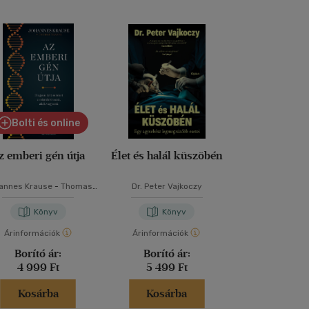
Bolti és online
Bolti és
z emberi gén útja
Élet és halál küszöbén
Matemat
annes Krause
-
Thomas
Dr. Peter Vajkoczy
Obádovics J.
Trappe
Könyv
Könyv
Kön
Árinformációk
Árinformációk
Borító ár:
11 9
Borító ár:
Borító ár:
Akciós 
4 999 Ft
5 499 Ft
8 399 
Kosárba
Kosárba
Kosár