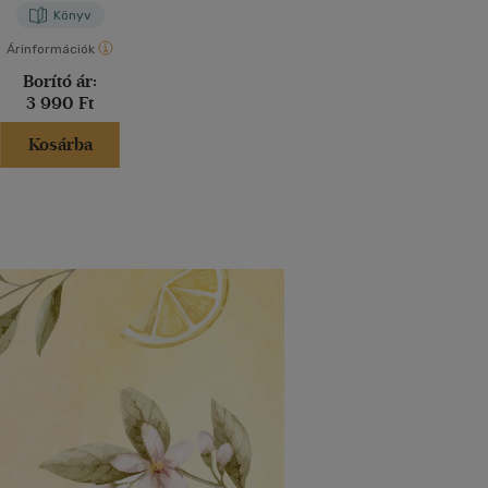
Könyv
Árinformációk
Borító ár:
3 990 Ft
Kosárba