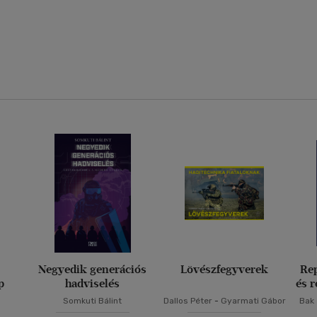
Negyedik generációs
Lövészfegyverek
Re
p
hadviselés
és 
t
Somkuti Bálint
Dallos Péter
-
Gyarmati Gábor
Bak