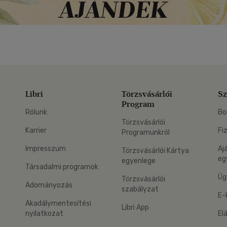
Libri
Törzsvásárlói
Sz
Program
Rólunk
Bo
Törzsvásárlói
Karrier
Fi
Programunkról
Impresszum
Aj
Törzsvásárlói Kártya
eg
egyenlege
Társadalmi programok
Üg
Törzsvásárlói
Adományozás
szabályzat
E-
Akadálymentesítési
Libri App
nyilatkozat
El