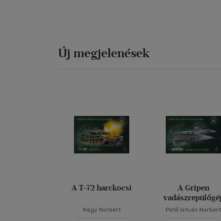
Új megjelenések
A T-72 harckocsi
A Gripen
vadászrepülőgé
Nagy Norbert
Pető István Norber