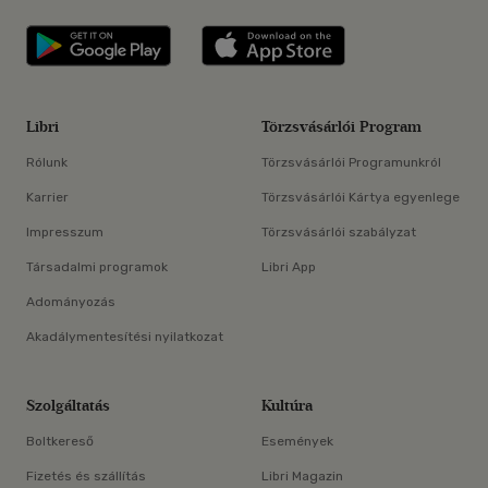
Libri applikáció Szerezd meg: Google P
Libri applikáció 
Libri
Törzsvásárlói Program
Rólunk
Törzsvásárlói Programunkról
Karrier
Törzsvásárlói Kártya egyenlege
Impresszum
Törzsvásárlói szabályzat
Társadalmi programok
Libri App
Adományozás
Akadálymentesítési nyilatkozat
Szolgáltatás
Kultúra
Boltkereső
Események
Fizetés és szállítás
Libri Magazin