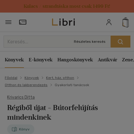
Kulacs / strandtáska most csak 1499 Ft!
Törzsvásárlói Kártya adatai
Részletes keresés
Könyvek
E-könyvek
Hangoskönyvek
Antikvár
Zene,
Főoldal
Könyvek
Kert, ház, otthon
Otthon és lakberendezés
Gyakorlati tanácsok
Krivarics Ditta
Régiből újat
- Bútorfelújítás
mindenkinek
Könyv