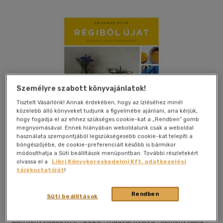
Személyre szabott könyvajánlatok!
Tisztelt Vásárlónk! Annak érdekében, hogy az ízléséhez minél
közelebb álló könyveket tudjunk a figyelmébe ajánlani, arra kérjük,
hogy fogadja el az ehhez szükséges cookie-kat a „Rendben” gomb
megnyomásával. Ennek hiányában weboldalunk csak a weboldal
használata szempontjából legszükségesebb cookie-kat telepíti a
böngészőjébe, de cookie-preferenciáit később is bármikor
módosíthatja a Süti beállítások menüpontban. További részletekért
olvassa el a
Libri Könyvkereskedelmi Kft. adatkezelési
tájékoztatóját
!
Kívánságlistához adom
Megosztom
Rendben
Süti beállítások
(4 vélemény)
Libri Könyvkiadó Kft.
|
2020
|
magyar nyelvű
|
keménytábla
|