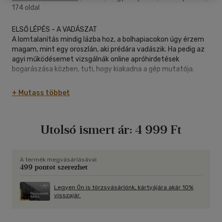
174 oldal
ELSŐ LÉPÉS - A VADÁSZAT
A lomtalanítás mindig lázba hoz, a bolhapiacokon úgy érzem
magam, mint egy oroszlán, aki prédára vadászik. Ha pedig az
agyi működésemet vizsgálnák online apróhirdetések
bogarászása közben, tuti, hogy kiakadna a gép mutatója.
MÁSODIK LÉPÉS - AZ ÚJ KÜLSŐ
+ Mutass többet
Minden bútornak van egy karaktere, amit nem lehet figyelmen
kívül hagyni. Ne erőltess rá semmit, nézd meg, mi áll jól neki!
Utolsó ismert ár:
4 999 Ft
HARMADIK LÉPÉS - ALAKÍTSD ÁT!
A bútorfestés nem olyan nagy ördöngösség ám! Kezdőkent a
legfontosabb, hogy legyen egy alaptudásod az eszközökről,
festékekről és az egész folyamatról, az egyes lépésekről.
A termék megvásárlásával
499 pontot szerezhet
Ebben a könyvben segítséget kapsz mindhárom lépéshez: a
kereséshez, az ötletekhez es a gyakorlati megvalósításhoz
Legyen Ön is törzsvásárlónk, kártyájára akár 10%
visszajár.
egyaránt.
Jó alkotást!