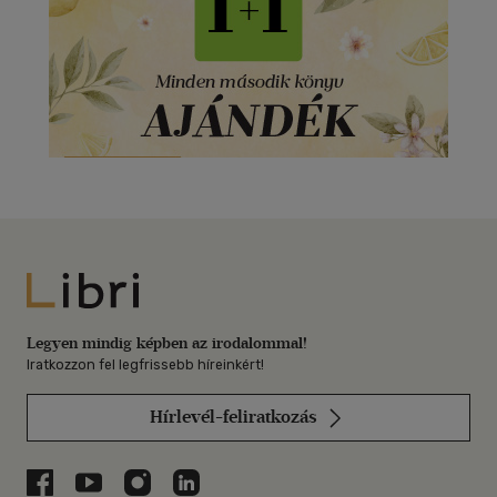
Libri
Legyen mindig képben az irodalommal!
Iratkozzon fel legfrissebb híreinkért!
Hírlevél-feliratkozás
Libri a Facebookon
Libri a Youtube-on
Libri az Instagramon
Libri a LinkedInen