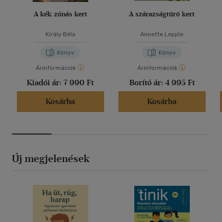
A kék zónás kert
A szárazságtűrő kert
Király Béla
Annette Lepple
Könyv
Könyv
Árinformációk
Árinformációk
Kiadói ár:
7 990 Ft
Borító ár:
4 995 Ft
Kosárba
Kosárba
Új megjelenések