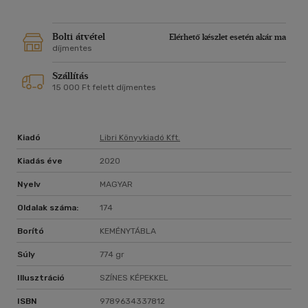
Bolti átvétel
Elérhető készlet esetén akár ma
díjmentes
Szállítás
15 000 Ft felett díjmentes
Kiadó
Libri Könyvkiadó Kft.
Kiadás éve
2020
Nyelv
MAGYAR
Oldalak száma:
174
Borító
KEMÉNYTÁBLA
Súly
774 gr
Illusztráció
SZÍNES KÉPEKKEL
ISBN
9789634337812