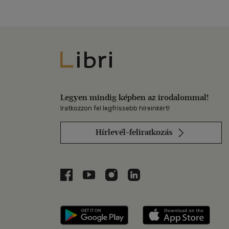
Libri
Legyen mindig képben az irodalommal!
Iratkozzon fel legfrissebb híreinkért!
Hírlevél-feliratkozás
Libri a Facebookon
Libri a Youtube-on
Libri az Instagramon
Libri a LinkedInen
Libri applikáció Szerezd m
Libri