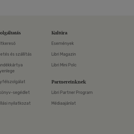
olgáltatás
Kultúra
ltkereső
Események
zetés és szállítás
Libri Magazin
ándékkártya
Libri Mini Polc
yenlege
Partnereinknek
yfélszolgálat
könyv-segédlet
Libri Partner Program
állási nyilatkozat
Médiaajánlat