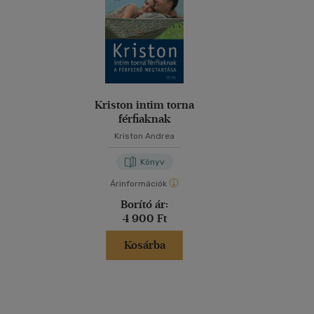
Kriston intim torna
férfiaknak
Kriston Andrea
Könyv
Árinformációk
Borító ár:
4 900 Ft
Kosárba