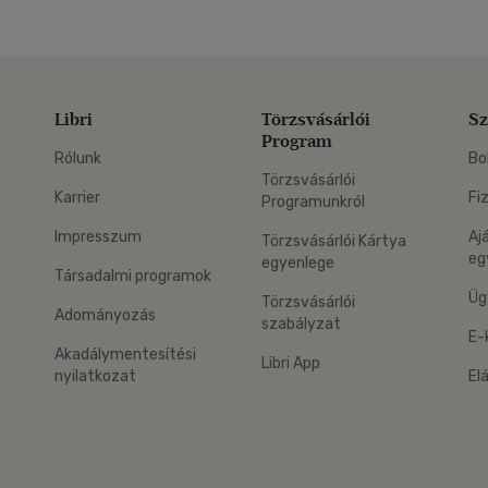
Libri
Törzsvásárlói
Sz
Program
Rólunk
Bo
Törzsvásárlói
Karrier
Fi
Programunkról
Impresszum
Aj
Törzsvásárlói Kártya
eg
egyenlege
Társadalmi programok
Üg
Törzsvásárlói
Adományozás
szabályzat
E-
Akadálymentesítési
Libri App
nyilatkozat
El
eg: Google Play
 applikáció Letölthető az App Store-ból