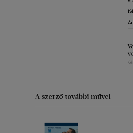
Il
IS
Á
V
v
Ké
A szerző további művei