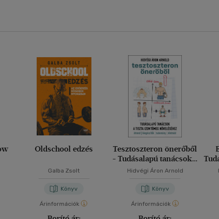
low
Oldschool edzés
Tesztoszteron önerőből
- Tudásalapú tanácsok a
Tud
tiszta izomtömeg
Galba Zsolt
Hidvégi Áron Arnold
növeléséhez
Könyv
Könyv
Árinformációk
Árinformációk
Borító ár:
Borító ár: