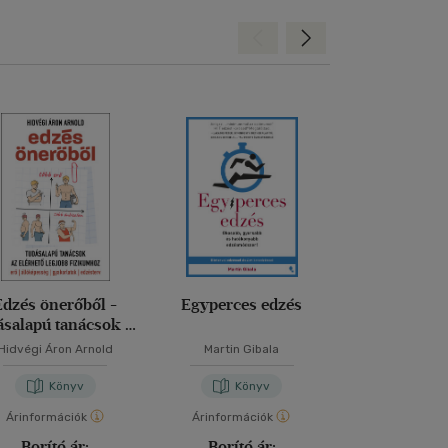
Hátra
Előre
Edzés önerőből -
Egyperces edzés
Street wo
ásalapú tanácsok az
mindenki
elérhető legjobb
átdolgozott, 
Hidvégi Áron Arnold
Martin Gibala
Gödrösi 
fizikumhoz
kiadá
Könyv
Könyv
Kön
Árinformációk
Árinformációk
Árinformáci
Borító ár:
Borító ár:
Borító 