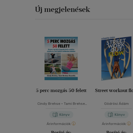
Új megjelenések
5 perc mozgás 50 felett
Street workout f
Cindy Brehse
-
Tami Brehse
Gödrösi Ádám
Dzenitis
Könyv
Könyv
Árinformációk
Árinformációk
Borító ár:
Borító ár: