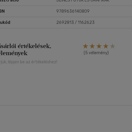
lusztráció
SZÍNES FOTÓK ÉS GRAFIKÁK
BN
9789636140809
rukód
2692813 / 1162623
ásárlói értékelések,
élemények
(5 vélemény)
rjük, lépjen be az értékeléshez!