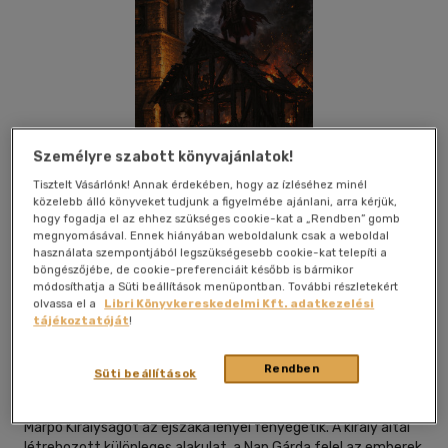
Személyre szabott könyvajánlatok!
Tisztelt Vásárlónk! Annak érdekében, hogy az ízléséhez minél
közelebb álló könyveket tudjunk a figyelmébe ajánlani, arra kérjük,
hogy fogadja el az ehhez szükséges cookie-kat a „Rendben” gomb
megnyomásával. Ennek hiányában weboldalunk csak a weboldal
használata szempontjából legszükségesebb cookie-kat telepíti a
böngészőjébe, de cookie-preferenciáit később is bármikor
módosíthatja a Süti beállítások menüpontban. További részletekért
olvassa el a
Libri Könyvkereskedelmi Kft. adatkezelési
Beleolvasok
Kívánságlistához adom
Megosztom
tájékoztatóját
!
Rendben
Süti beállítások
Könyv Guru
|
2026
|
magyar nyelvű
Marpo Királyságot az éjszaka lényei fenyegetik. A király által
létrehozott különleges alakulat, a Nap Gárda felel az emberek