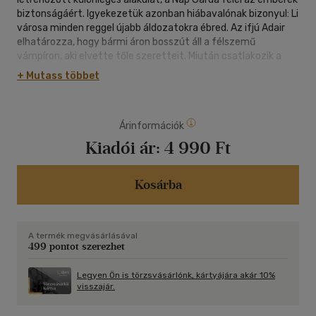
biztonságáért. Igyekezetük azonban hiábavalónak bizonyul: Li
városa minden reggel újabb áldozatokra ébred. Az ifjú Adair
elhatározza, hogy bármi áron bosszút áll a félszemű
vámpíron, aki elvette tőle szeretteit. Miután csatlakozik a
Nap Gárdához, ráeszmél, hogy céljának elérése nagyobb
+ Mutass többet
kihívás, mint hitte. Megpróbáltatásai közepette tanítója és
barátai segítik. Társaival együtt meg kell tapasztalnia, mi a
bizalom, az árulás, a gyász és a megbocsájtás. Adair csak a
Árinformációk
vérszívók végső csapására készülve ébred rá, mi is a valódi
végzete.
Kiadói ár:
4 990 Ft
Kosárba
A termék megvásárlásával
499 pontot szerezhet
Legyen Ön is törzsvásárlónk, kártyájára akár 10%
visszajár.