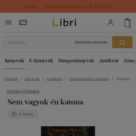
Kulacs / strandtáska most csak 1499 Ft!
Törzsvásárlói Kártya adatai
Részletes keresés
Könyvek
E-könyvek
Hangoskönyvek
Antikvár
Zene,
Főoldal
Könyvek
Irodalom
Szórakoztató irodalom
Fantasy
Koplányi Rebeka
Nem vagyok én katona
E-könyv