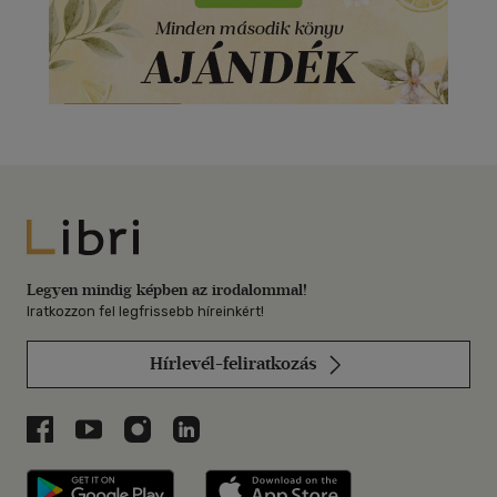
Libri
Legyen mindig képben az irodalommal!
Iratkozzon fel legfrissebb híreinkért!
Hírlevél-feliratkozás
Libri a Facebookon
Libri a Youtube-on
Libri az Instagramon
Libri a LinkedInen
Libri applikáció Szerezd meg: Google P
Libri applikáció 