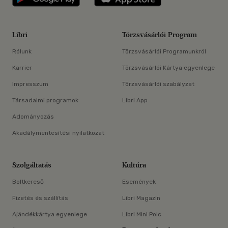
Libri
Törzsvásárlói Program
Rólunk
Törzsvásárlói Programunkról
Karrier
Törzsvásárlói Kártya egyenlege
Impresszum
Törzsvásárlói szabályzat
Társadalmi programok
Libri App
Adományozás
Akadálymentesítési nyilatkozat
Szolgáltatás
Kultúra
Boltkereső
Események
Fizetés és szállítás
Libri Magazin
Ajándékkártya egyenlege
Libri Mini Polc