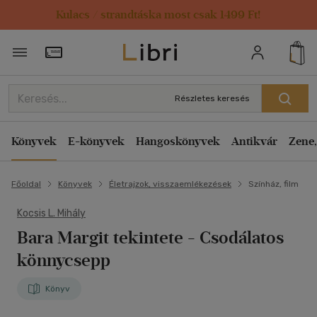
Kulacs / strandtáska most csak 1499 Ft!
Törzsvásárlói Kártya adatai
Részletes keresés
Könyvek
E-könyvek
Hangoskönyvek
Antikvár
Zene,
Főoldal
Könyvek
Életrajzok, visszaemlékezések
Színház, film
Kocsis L. Mihály
Bara Margit tekintete
- Csodálatos
könnycsepp
Könyv