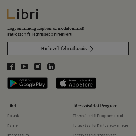
Libri
Legyen mindig képben az irodalommal!
Iratkozzon fel legfrissebb híreinkért!
Hírlevél-feliratkozás
Libri a Facebookon
Libri a Youtube-on
Libri az Instagramon
Libri a LinkedInen
Libri applikáció Szerezd meg: Google P
Libri applikáció 
Libri
Törzsvásárlói Program
Rólunk
Törzsvásárlói Programunkról
Karrier
Törzsvásárlói Kártya egyenlege
Impresszum
Törzsvásárlói szabályzat