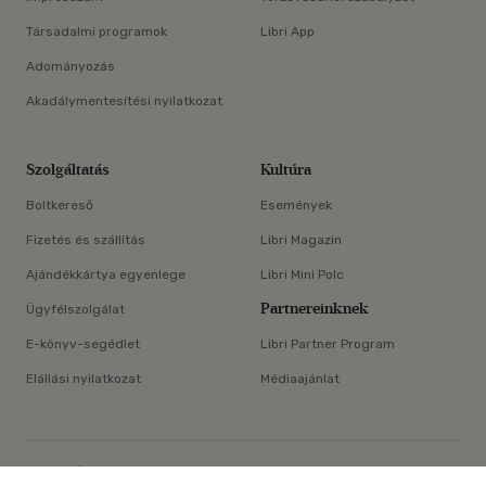
Társadalmi programok
Libri App
Adományozás
Akadálymentesítési nyilatkozat
Szolgáltatás
Kultúra
Boltkereső
Események
Fizetés és szállítás
Libri Magazin
Ajándékkártya egyenlege
Libri Mini Polc
Partnereinknek
Ügyfélszolgálat
E-könyv-segédlet
Libri Partner Program
Elállási nyilatkozat
Médiaajánlat
×
ÁSZF
Adatvédelem
Oldaltérkép
Süti beállítások