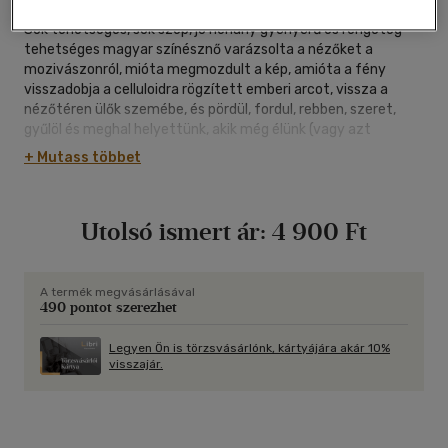
Sok tehetséges, sok szép, jó néhány gyönyörű és rengeteg
tehetséges magyar színésznő varázsolta a nézőket a
mozivászonról, mióta megmozdult a kép, amióta a fény
visszadobja a celluloidra rögzített emberi arcot, vissza a
nézőtéren ülők szemébe, és pördül, fordul, rebben, szeret,
gyűlöl és meghal helyettünk, akik még élünk (vagy azt
hisszük). Sokan voltak. S vannak. Bizonyára lesznek is. Egy
+ Mutass többet
azonban ma már tény: hogy több Bara Margit nem fog
születni, nem fog tündökölni, s nem fog eltűnni előlünk úgy,
hogy mégis örökre megmaradjon. Bara Margit a gyöngyvászon
Utolsó ismert ár:
4 900 Ft
egyszeri királynője, koronája nem hullt le, talán mert látni se
láttuk, hogy fejére illesztették -hiszen mindig ott volt, ugye?
Ezért aztán megmaradt olyannak, amilyennek mutatta
magát. Kocsis L. Mihály
A termék megvásárlásával
490 pontot szerezhet
Legyen Ön is törzsvásárlónk, kártyájára akár 10%
visszajár.