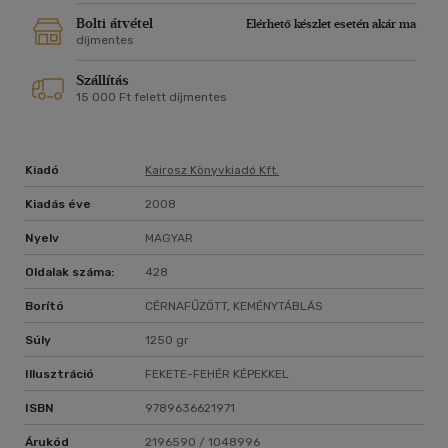
Bolti átvétel
Elérhető készlet esetén akár ma
díjmentes
Szállítás
15 000 Ft felett díjmentes
Kiadó
Kairosz Könyvkiadó Kft.
Kiadás éve
2008
Nyelv
MAGYAR
Oldalak száma:
428
Borító
CÉRNAFŰZÖTT, KEMÉNYTÁBLÁS
Súly
1250 gr
Illusztráció
FEKETE-FEHÉR KÉPEKKEL
ISBN
9789636621971
Árukód
2196590 / 1048996