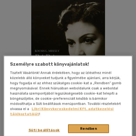
Személyre szabott könyvajánlatok!
Tisztelt Vásárlónk! Annak érdekében, hogy az ízléséhez minél
közelebb álló könyveket tudjunk a figyelmébe ajánlani, arra kérjük,
hogy fogadja el az ehhez szükséges cookie-kat a „Rendben” gomb
megnyomásával. Ennek hiányában weboldalunk csak a weboldal
használata szempontjából legszükségesebb cookie-kat telepíti a
böngészőjébe, de cookie-preferenciáit később is bármikor
Kívánságlistához adom
Megosztom
módosíthatja a Süti beállítások menüpontban. További részletekért
olvassa el a
Libri Könyvkereskedelmi Kft. adatkezelési
tájékoztatóját
!
Kairosz Könyvkiadó Kft.
|
2008
|
magyar nyelvű
Rendben
Süti beállítások
|
cérnafűzött, keménytáblás
|
428 oldal