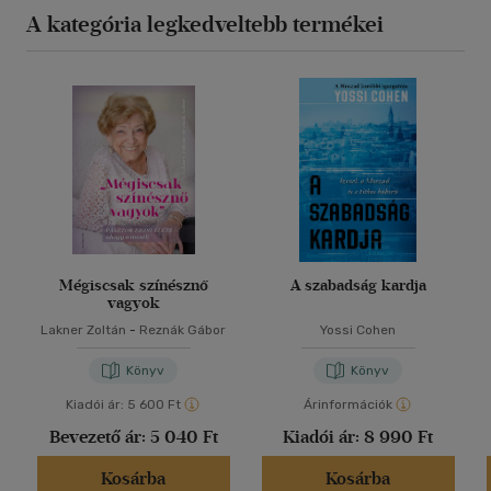
A kategória legkedveltebb termékei
Mégiscsak színésznő
A szabadság kardja
vagyok
Lakner Zoltán
-
Reznák Gábor
Yossi Cohen
Könyv
Könyv
Kiadói ár:
5 600 Ft
Árinformációk
Bevezető ár:
5 040 Ft
Kiadói ár:
8 990 Ft
Kosárba
Kosárba