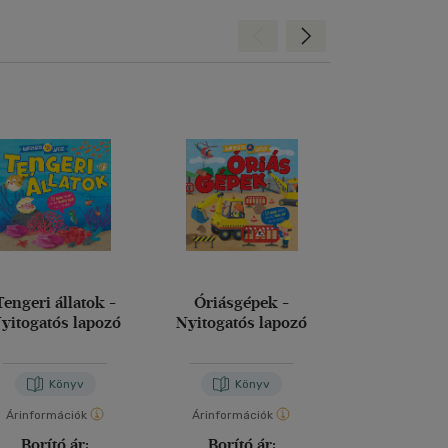
Hátra
Előre
Tengeri állatok -
Óriásgépek -
Cinciri és a s
yitogatós lapozó
Nyitogatós lapozó
álomp
Könyv
Könyv
Kön
Árinformációk
Árinformációk
Árinformáci
Borító ár:
Borító ár:
Borító 