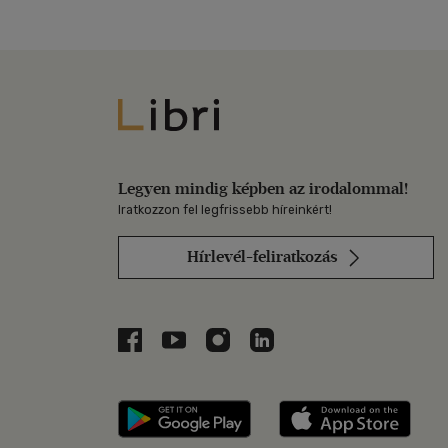
Libri
Legyen mindig képben az irodalommal!
Iratkozzon fel legfrissebb híreinkért!
Hírlevél-feliratkozás
Libri a Facebookon
Libri a Youtube-on
Libri az Instagramon
Libri a LinkedInen
Libri applikáció Szerezd m
Libri