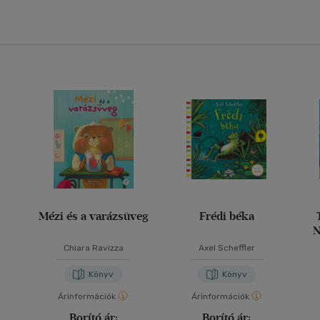
Mézi és a varázsüveg
Frédi béka
N
o
Chiara Ravizza
Axel Scheffler
Könyv
Könyv
Árinformációk
Árinformációk
Borító ár:
Borító ár: