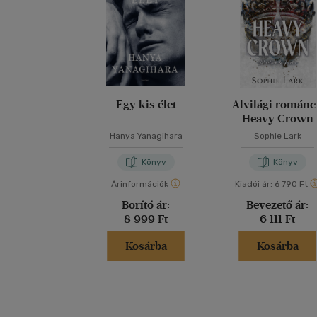
Egy kis élet
Alvilági románc
Heavy Crown
Hanya Yanagihara
Sophie Lark
Könyv
Könyv
Árinformációk
Kiadói ár:
6 790 Ft
Borító ár:
Bevezető ár:
8 999 Ft
6 111 Ft
Kosárba
Kosárba