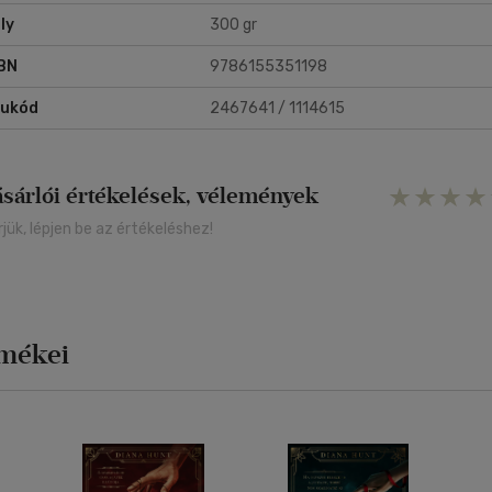
ly
300 gr
BN
9786155351198
rukód
2467641 / 1114615
ásárlói értékelések, vélemények
rjük, lépjen be az értékeléshez!
rmékei