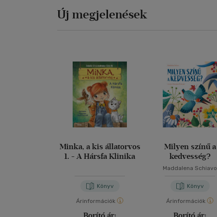
Új megjelenések
Minka, a kis állatorvos
Milyen színű a
1. - A Hársfa Klinika
kedvesség?
Maddalena Schiav
Könyv
Könyv
Árinformációk
Árinformációk
Borító ár:
Borító ár: