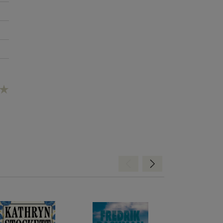
Hátra
Előre