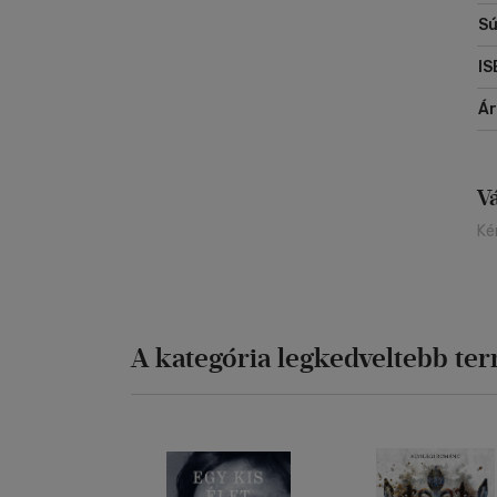
Sú
IS
Á
V
Ké
A kategória legkedveltebb te