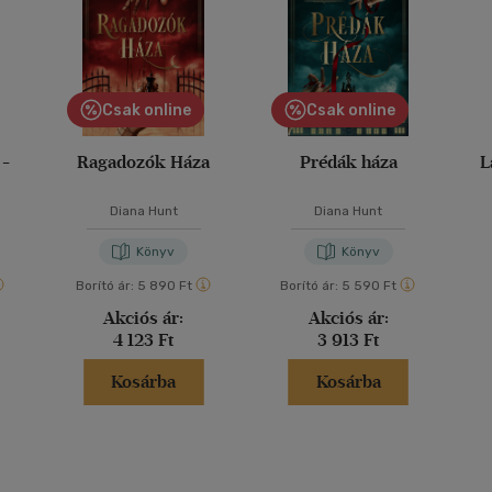
Csak online
Csak online
 -
Ragadozók Háza
Prédák háza
L
Diana Hunt
Diana Hunt
Könyv
Könyv
Borító ár:
5 890 Ft
Borító ár:
5 590 Ft
Akciós ár:
Akciós ár:
4 123 Ft
3 913 Ft
Kosárba
Kosárba