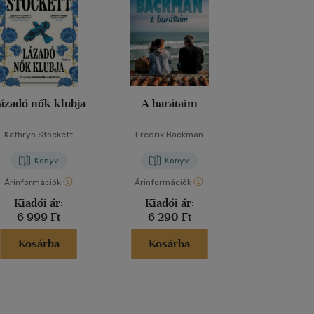
ázadó nők klubja
A barátaim
A tökélete
Kathryn Stockett
Fredrik Backman
Freida McF
Könyv
Könyv
Kön
Árinformációk
Árinformációk
Árinformáci
Kiadói ár:
Kiadói ár:
Kiadói 
6 999 Ft
6 290 Ft
6 599 
Kosárba
Kosárba
Kosár