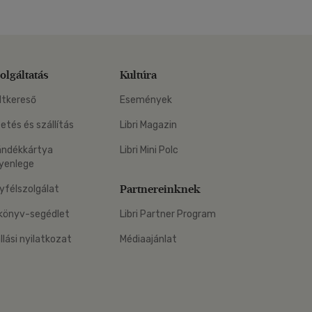
olgáltatás
Kultúra
ltkereső
Események
zetés és szállítás
Libri Magazin
ándékkártya
Libri Mini Polc
yenlege
Partnereinknek
yfélszolgálat
könyv-segédlet
Libri Partner Program
állási nyilatkozat
Médiaajánlat