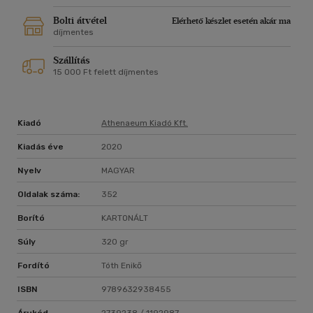
Kit Yates a Bath-i Egyetem biomatematikusa; matematikai
összefüggéseket kutat a világ legkülönfélébb
Bolti átvétel
Elérhető készlet esetén akár ma
megnyilvánulásai mögött. Tudományos értekezésekben
díjmentes
foglalja össze egyes jelenségek ismétlődő mintázatát
Szállítás
embriók kórtanától a tojáshéj mintáján át a pusztító
15 000 Ft felett díjmentes
sáskajárásokig - a matematika szigorú törvényei alapján.
Kiadó
Athenaeum Kiadó Kft.
Kiadás éve
2020
Nyelv
MAGYAR
Oldalak száma:
352
Borító
KARTONÁLT
Súly
320 gr
Fordító
Tóth Enikő
ISBN
9789632938455
Árukód
2739238 / 1192987