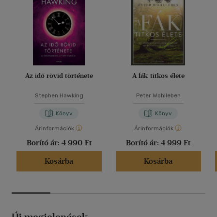
Az idő rövid története
A fák titkos élete
Stephen Hawking
Peter Wohlleben
Könyv
Könyv
Árinformációk
Árinformációk
Borító ár:
4 990 Ft
Borító ár:
4 999 Ft
Kosárba
Kosárba
Új megjelenések