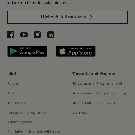
Iratkozzon fel legfrissebb híreinkért!
Hírlevél-feliratkozás
Libri a Facebookon
Libri a Youtube-on
Libri az Instagramon
Libri a LinkedInen
Libri applikáció Szerezd meg: Google P
Libri applikáció 
Libri
Törzsvásárlói Program
Rólunk
Törzsvásárlói Programunkról
Karrier
Törzsvásárlói Kártya egyenlege
Impresszum
Törzsvásárlói szabályzat
Társadalmi programok
Libri App
Adományozás
Akadálymentesítési nyilatkozat