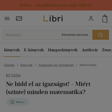
Kulacs / strandtáska most csak 1499 Ft!
Törzsvásárlói Kártya adatai
Részletes keresés
Könyvek
E-könyvek
Hangoskönyvek
Antikvár
Zene,
Főoldal
Könyvek
Tudomány és Természet
Matematika
Kit Yates
Ne hidd el az igazságot!
- Miért
(szinte) minden matematika?
Könyv