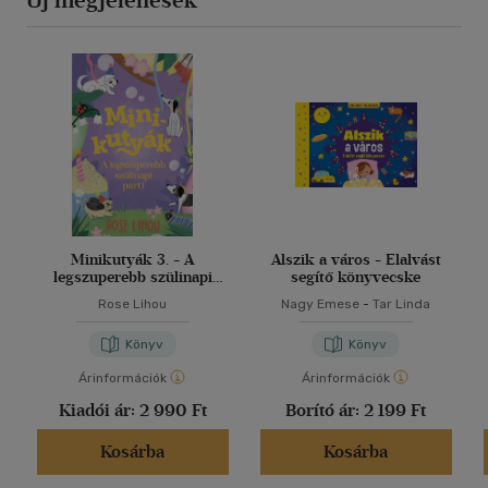
Minikutyák 3. - A
Alszik a város - Elalvást
legszuperebb szülinapi
segítő könyvecske
parti
Rose Lihou
Nagy Emese
-
Tar Linda
Könyv
Könyv
Árinformációk
Árinformációk
Kiadói ár:
2 990 Ft
Borító ár:
2 199 Ft
Kosárba
Kosárba