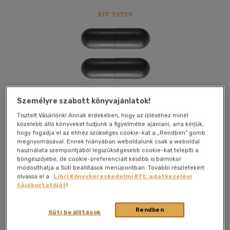
Személyre szabott könyvajánlatok!
Tisztelt Vásárlónk! Annak érdekében, hogy az ízléséhez minél
közelebb álló könyveket tudjunk a figyelmébe ajánlani, arra kérjük,
hogy fogadja el az ehhez szükséges cookie-kat a „Rendben” gomb
megnyomásával. Ennek hiányában weboldalunk csak a weboldal
használata szempontjából legszükségesebb cookie-kat telepíti a
böngészőjébe, de cookie-preferenciáit később is bármikor
módosíthatja a Süti beállítások menüpontban. További részletekért
Beleolvasok
Kívánságlistához adom
Megosztom
olvassa el a
Libri Könyvkereskedelmi Kft. adatkezelési
tájékoztatóját
!
(7 vélemény)
Rendben
Süti beállítások
Athenaeum Kiadó Kft.
|
2020
|
magyar nyelvű
|
kartonált
|
352 oldal