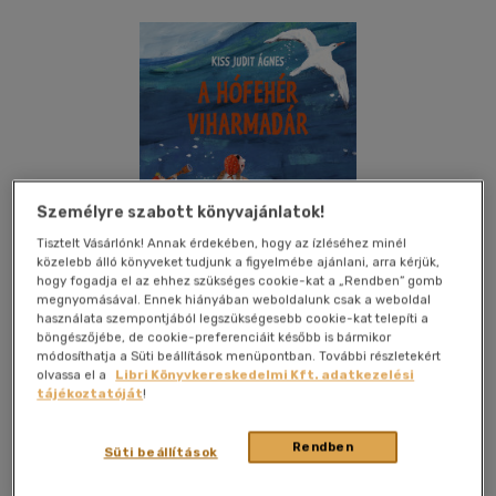
Személyre szabott könyvajánlatok!
Tisztelt Vásárlónk! Annak érdekében, hogy az ízléséhez minél
közelebb álló könyveket tudjunk a figyelmébe ajánlani, arra kérjük,
hogy fogadja el az ehhez szükséges cookie-kat a „Rendben” gomb
Csak online
megnyomásával. Ennek hiányában weboldalunk csak a weboldal
használata szempontjából legszükségesebb cookie-kat telepíti a
böngészőjébe, de cookie-preferenciáit később is bármikor
módosíthatja a Süti beállítások menüpontban. További részletekért
olvassa el a
Libri Könyvkereskedelmi Kft. adatkezelési
tájékoztatóját
!
Kívánságlistához adom
Megosztom
Rendben
(1 vélemény)
Süti beállítások
Pagony Kiadó Kft.
|
2022
|
magyar nyelvű
|
keménytábla
|