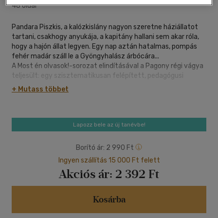
48 oldal
Pandara Piszkis, a kalózkislány nagyon szeretne háziállatot
tartani, csakhogy anyukája, a kapitány hallani sem akar róla,
hogy a hajón állat legyen. Egy nap aztán hatalmas, pompás
fehér madár száll le a Gyöngyhalász árbócára...
A Most én olvasok!-sorozat elindításával a Pagony régi vágya
teljesült: egy szisztematikusan felépített, pedagógusi
szakértelemmel megtámogatott kortárs, magyar "olvasni
+ Mutass többet
tanulok"-sorozatot építünk.
A Pagony legkiválóbb szerzői öt-öt könyvet írnak, öt
különböző nehézségi szinten, melyek közül az első
NAGYBETŰS kötet. A történetek lazán összefüggnek
Lapozz bele az új tanévbe!
egymással, de természetesen önállóan is olvashatók.
Borító ár:
2 990 Ft
Ingyen szállítás 15 000 Ft felett
Akciós ár:
2 392 Ft
Kosárba