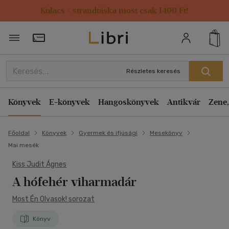
Kulacs / strandtáska most csak 1499 Ft!
Törzsvásárlói Kártya adatai
Részletes keresés
Könyvek
E-könyvek
Hangoskönyvek
Antikvár
Zene,
Főoldal
Könyvek
Gyermek és ifjúsági
Mesekönyv
Mai mesék
Kiss Judit Ágnes
A hófehér viharmadár
Most Én Olvasok! sorozat
Könyv