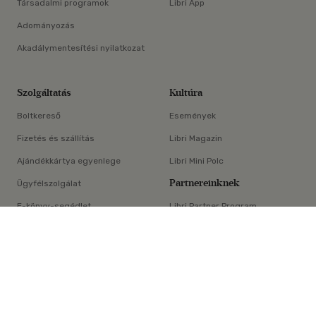
Társadalmi programok
Libri App
Adományozás
Akadálymentesítési nyilatkozat
Szolgáltatás
Kultúra
Boltkereső
Események
Fizetés és szállítás
Libri Magazin
Ajándékkártya egyenlege
Libri Mini Polc
Partnereinknek
Ügyfélszolgálat
E-könyv-segédlet
Libri Partner Program
×
Elállási nyilatkozat
Médiaajánlat
ÁSZF
Adatvédelem
Oldaltérkép
Süti beállítások
© Libri Könyvkereskedelmi Kft. Minden jog fenntartva!