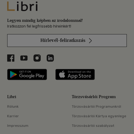
Libri
Legyen mindig képben az irodalommal!
Iratkozzon fel legfrissebb híreinkért!
Hírlevél-feliratkozás
Libri a Facebookon
Libri a Youtube-on
Libri az Instagramon
Libri a LinkedInen
Libri applikáció Szerezd meg: Google P
Libri applikáció 
Libri
Törzsvásárlói Program
Rólunk
Törzsvásárlói Programunkról
Karrier
Törzsvásárlói Kártya egyenlege
Impresszum
Törzsvásárlói szabályzat