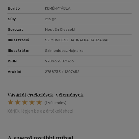
Borító
KEMÉNYTÁBLA
Súly
216 gr
Sorozat
Most Én Olvasok!
Illusztráció
SZIMONIDESZ HAJNALKA RAJZAIVAL
Illusztrátor
Szimonidesz Hajnalka
ISBN
9789635871766
Árukód
2758735 / 1207652
Vásárlói értékelések, vélemények
(1 vélemény)
Kérjük, lépjen be az értékeléshez!
A szerző további művei