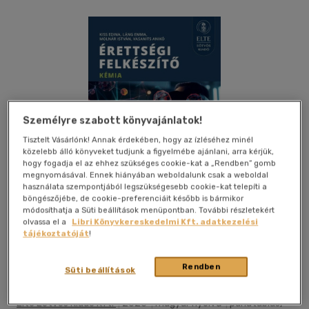
Személyre szabott könyvajánlatok!
Tisztelt Vásárlónk! Annak érdekében, hogy az ízléséhez minél
közelebb álló könyveket tudjunk a figyelmébe ajánlani, arra kérjük,
hogy fogadja el az ehhez szükséges cookie-kat a „Rendben” gomb
megnyomásával. Ennek hiányában weboldalunk csak a weboldal
használata szempontjából legszükségesebb cookie-kat telepíti a
böngészőjébe, de cookie-preferenciáit később is bármikor
módosíthatja a Süti beállítások menüpontban. További részletekért
olvassa el a
Libri Könyvkereskedelmi Kft. adatkezelési
tájékoztatóját
!
Kívánságlistához adom
Megosztom
Rendben
Süti beállítások
Elte Eötvös Kiadó Kft.
|
2025
|
magyar nyelvű
|
puhatáblás,