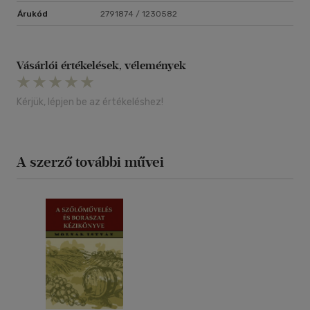
szakos középiskolai tanár
Árukód
2791874 / 1230582
Vásárlói értékelések, vélemények
Kérjük, lépjen be az értékeléshez!
A szerző további művei