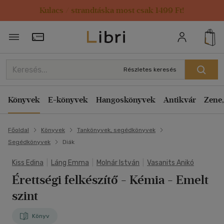
Kulacs / strandtáska most csak 1499 Ft!
Törzsvásárlói Kártya adatai
Részletes keresés
Könyvek
E-könyvek
Hangoskönyvek
Antikvár
Zene,
Főoldal
Könyvek
Tankönyvek, segédkönyvek
Segédkönyvek
Diák
Kiss Edina
|
Láng Emma
|
Molnár István
|
Vasanits Anikó
Érettségi felkészítő - Kémia - Emelt
szint
Könyv