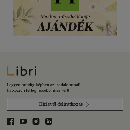
Libri
Legyen mindig képben az irodalommal!
Iratkozzon fel legfrissebb híreinkért!
Hírlevél-feliratkozás
Libri a Facebookon
Libri a Youtube-on
Libri az Instagramon
Libri a LinkedInen