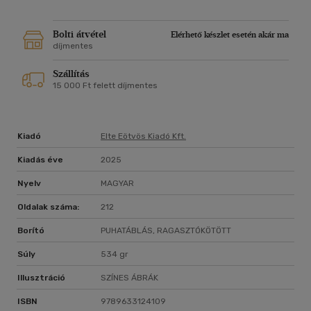
saját tempónknak megfelel.
A nem elvégzendő kísérletekhez QR-kódok alatt,
Bolti átvétel
Elérhető készlet esetén akár ma
videófelvételek segítségével juthatunk hozzá. A kísérletek
díjmentes
megértését narráció kíséri, valamint részletes magyarázat
Szállítás
található a könyvben.
15 000 Ft felett díjmentes
Reméljük nagy haszonnal fogják forgatni kiadványunkat.
Sok sikert kívánnak,
Kiadó
Elte Eötvös Kiadó Kft.
a Szerzők
Kiadás éve
2025
Nyelv
MAGYAR
A Szerzők az ELTE TTK Kémiai Intézetének munkatársai
Oldalak száma:
212
Dr. Kiss Edina - mesteroktató, kémia-matematika szakos
középiskolai tanár
Borító
PUHATÁBLÁS, RAGASZTÓKÖTÖTT
Dr. Láng Emma - mesteroktató, vegyész, kémiatanár
Súly
534 gr
Illusztráció
SZÍNES ÁBRÁK
Dr. Molnár István - mesteroktató, gyógyszerész, kémiatanár
ISBN
9789633124109
Dr. Vasanits Anikó - egyetemi adjunktus, biológia-kémia