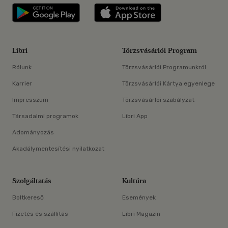
Libri applikáció Szerezd meg: Google P
Libri applikáció 
Libri
Törzsvásárlói Program
Rólunk
Törzsvásárlói Programunkról
Karrier
Törzsvásárlói Kártya egyenlege
Impresszum
Törzsvásárlói szabályzat
Társadalmi programok
Libri App
Adományozás
Akadálymentesítési nyilatkozat
Szolgáltatás
Kultúra
Boltkereső
Események
Fizetés és szállítás
Libri Magazin