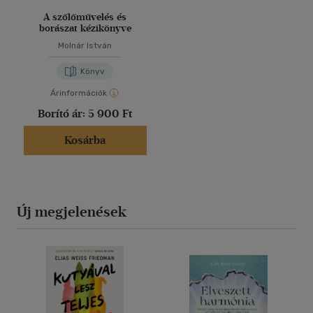
A szőlőművelés és
borászat kézikönyve
Molnár István
Könyv
Árinformációk
Borító ár:
5 900 Ft
Kosárba
Új megjelenések