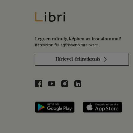
Libri
Legyen mindig képben az irodalommal!
Iratkozzon fel legfrissebb híreinkért!
Hírlevél-feliratkozás
Libri a Facebookon
Libri a Youtube-on
Libri az Instagramon
Libri a LinkedInen
Libri applikáció Szerezd m
Libri