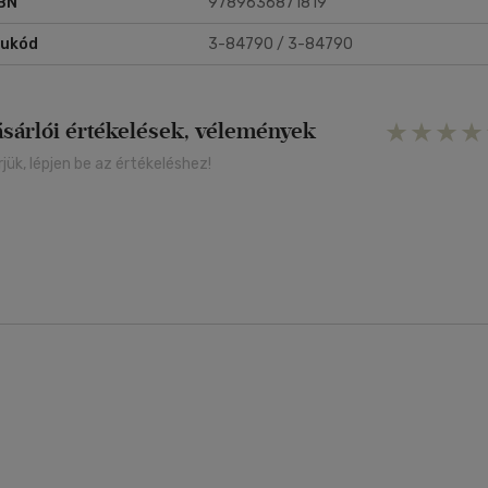
BN
9789636871819
rukód
3-84790 / 3-84790
ásárlói értékelések, vélemények
rjük, lépjen be az értékeléshez!