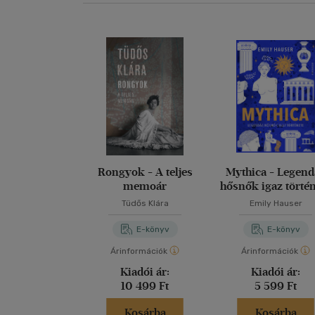
Rongyok - A teljes
Mythica - Legend
memoár
hősnők igaz törté
Tüdős Klára
Emily Hauser
E-könyv
E-könyv
Árinformációk
Árinformációk
Kiadói ár:
Kiadói ár:
10 499 Ft
5 599 Ft
Kosárba
Kosárba