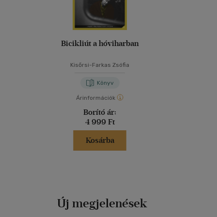
Bicikliút a hóviharban
Kisőrsi-Farkas Zsófia
Könyv
Árinformációk
Borító ár:
4 999 Ft
Kosárba
Új megjelenések