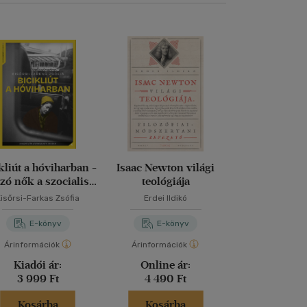
kliút a hóviharban -
Isaac Newton világi
Hogyan le
zó nők a szocialista
teológiája
tudatos állam
iparban
az állam n
Kisőrsi-Farkas Zsófia
Erdei Ildikó
C. L. Ska
E-könyv
E-könyv
E-kö
Árinformációk
Árinformációk
Árinformáci
Kiadói ár:
Online ár:
Online 
3 999 Ft
4 490 Ft
3 599 
Kosárba
Kosárba
Kosár