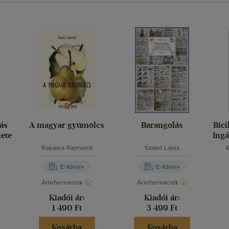
ás
A magyar gyümölcs
Barangolás
Bici
nete
Ingá
Rapaics Rajmund
Szabó Lajos
E-könyv
E-könyv
Árinformációk
Árinformációk
Kiadói ár:
Kiadói ár:
1 490 Ft
3 499 Ft
Kosárba
Kosárba