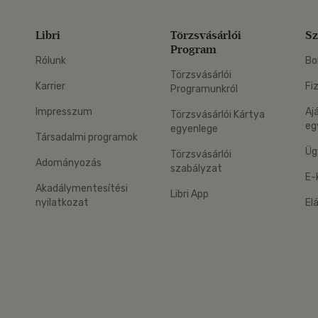
Libri
Törzsvásárlói
Sz
Program
Rólunk
Bo
Törzsvásárlói
Karrier
Fi
Programunkról
Impresszum
Aj
Törzsvásárlói Kártya
eg
egyenlege
Társadalmi programok
Üg
Törzsvásárlói
Adományozás
szabályzat
E-
Akadálymentesítési
Libri App
nyilatkozat
El
eg: Google Play
 applikáció Letölthető az App Store-ból