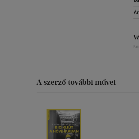
IS
Á
V
Ké
A szerző további művei