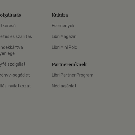
olgáltatás
Kultúra
ltkereső
Események
zetés és szállítás
Libri Magazin
ándékkártya
Libri Mini Polc
yenlege
Partnereinknek
yfélszolgálat
könyv-segédlet
Libri Partner Program
állási nyilatkozat
Médiaajánlat