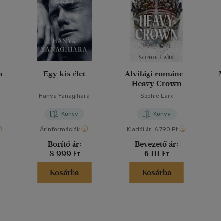
a
Egy kis élet
Alvilági románc -
Heavy Crown
Hanya Yanagihara
Sophie Lark
Könyv
Könyv
Árinformációk
Kiadói ár:
6 790 Ft
Borító ár:
Bevezető ár:
8 999 Ft
6 111 Ft
Kosárba
Kosárba