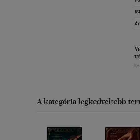
Fo
IS
Á
V
v
Ké
A kategória legkedveltebb te