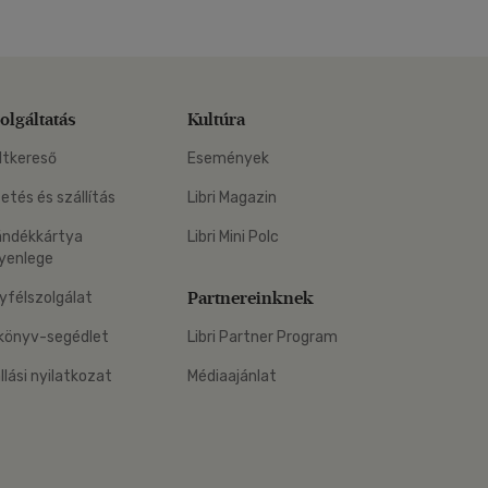
olgáltatás
Kultúra
ltkereső
Események
zetés és szállítás
Libri Magazin
ándékkártya
Libri Mini Polc
yenlege
Partnereinknek
yfélszolgálat
könyv-segédlet
Libri Partner Program
állási nyilatkozat
Médiaajánlat