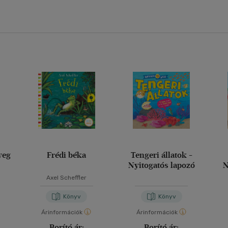
veg
Frédi béka
Tengeri állatok -
Nyitogatós lapozó
N
Axel Scheffler
Könyv
Könyv
Árinformációk
Árinformációk
Borító ár:
Borító ár: