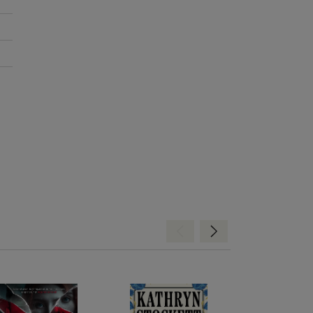
Hátra
Előre