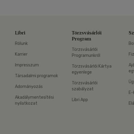
Libri
Törzsvásárlói
Sz
Program
Rólunk
Bo
Törzsvásárlói
Karrier
Fi
Programunkról
Impresszum
Aj
Törzsvásárlói Kártya
eg
egyenlege
Társadalmi programok
Üg
Törzsvásárlói
Adományozás
szabályzat
E-
Akadálymentesítési
Libri App
nyilatkozat
El
eg: Google Play
 applikáció Letölthető az App Store-ból