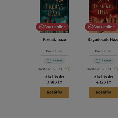
Csak online
Csak online
Prédák háza
Ragadozók Ház
Diana Hunt
Diana Hunt
Könyv
Könyv
Borító ár:
5 590 Ft
Borító ár:
5 890 Ft
Akciós ár:
Akciós ár:
3 913 Ft
4 123 Ft
Kosárba
Kosárba