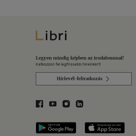
Libri
Legyen mindig képben az irodalommal!
Iratkozzon fel legfrissebb híreinkért!
Hírlevél-feliratkozás
Libri a Facebookon
Libri a Youtube-on
Libri az Instagramon
Libri a LinkedInen
Libri applikáció Szerezd m
Libri