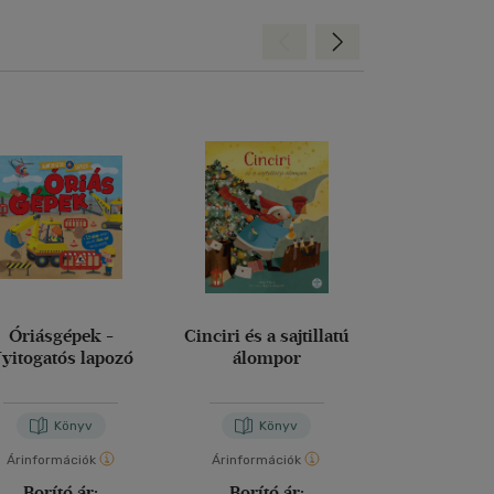
Hátra
Előre
Óriásgépek -
Cinciri és a sajtillatú
A kedves 
yitogatós lapozó
álompor
naplój
Giulia Pesa
Könyv
Könyv
Kön
Árinformációk
Árinformációk
Árinformáci
Borító ár:
Borító ár:
Borító 