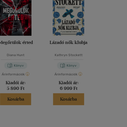
Megőrülök érted
Lázadó nők klubja
Őrület ha
Diana Hunt
Kathryn Stockett
Diana Hu
Könyv
Könyv
Kön
Árinformációk
Árinformációk
Árinformáci
Kiadói ár:
Kiadói ár:
Borító 
5 890 Ft
6 999 Ft
4 990 
Kosárba
Kosárba
Kosár