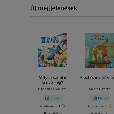
Új megjelenések
Milyen színű a
Mézi és a varázsü
kedvesség?
Maddalena Schiavo
Chiara Ravizza
Könyv
Könyv
Árinformációk
Árinformációk
Borító ár:
Borító ár: