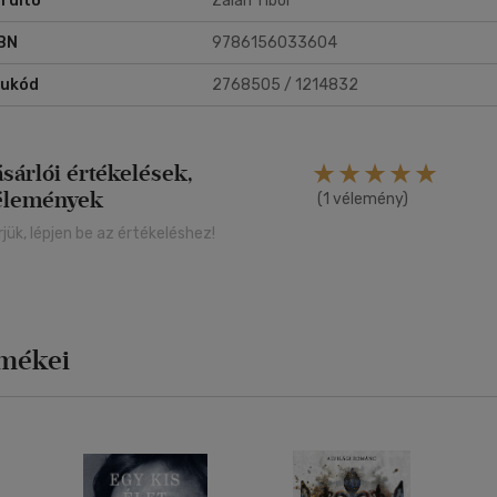
rdító
Zalán Tibor
BN
9786156033604
rukód
2768505 / 1214832
ásárlói értékelések,
élemények
(1 vélemény)
rjük, lépjen be az értékeléshez!
rmékei