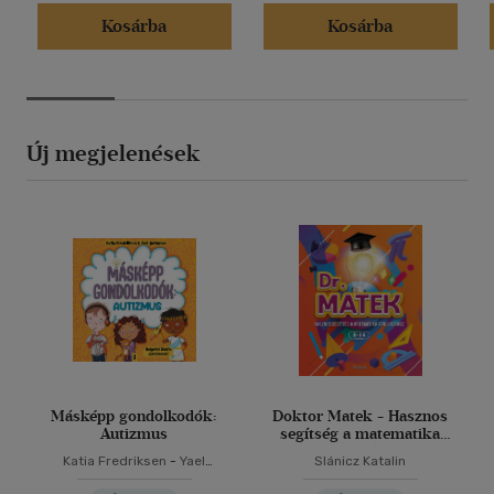
Kosárba
Kosárba
Új megjelenések
Másképp gondolkodók:
Doktor Matek - Hasznos
Autizmus
segítség a matematika
tanulásához
Katia Fredriksen
-
Yael
Slánicz Katalin
Rothman