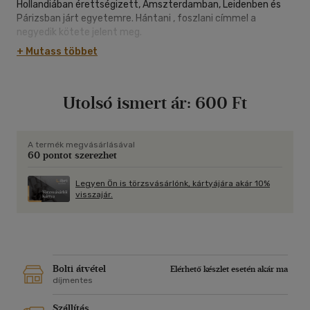
Hollandiában érettségizett, Amszterdamban, Leidenben és
Párizsban járt egyetemre. Hántani , foszlani címmel a
negyedik kötete jelent meg.
+ Mutass többet
Utolsó ismert ár:
600 Ft
A termék megvásárlásával
60 pontot szerezhet
Legyen Ön is törzsvásárlónk, kártyájára akár 10%
visszajár.
Bolti átvétel
Elérhető készlet esetén akár ma
díjmentes
Szállítás