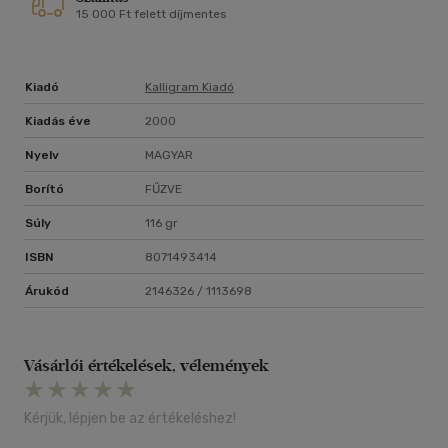
15 000 Ft felett díjmentes
Kiadó
Kalligram Kiadó
Kiadás éve
2000
Nyelv
MAGYAR
Borító
FŰZVE
Súly
116 gr
ISBN
8071493414
Árukód
2146326 / 1113698
Vásárlói értékelések, vélemények
Kérjük, lépjen be az értékeléshez!