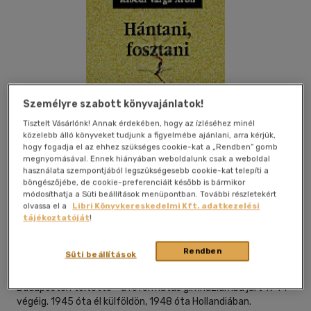
Személyre szabott könyvajánlatok!
Tisztelt Vásárlónk! Annak érdekében, hogy az ízléséhez minél
közelebb álló könyveket tudjunk a figyelmébe ajánlani, arra kérjük,
hogy fogadja el az ehhez szükséges cookie-kat a „Rendben” gomb
megnyomásával. Ennek hiányában weboldalunk csak a weboldal
használata szempontjából legszükségesebb cookie-kat telepíti a
böngészőjébe, de cookie-preferenciáit később is bármikor
Kívánságlistához adom
Megosztom
módosíthatja a Süti beállítások menüpontban. További részletekért
olvassa el a
Libri Könyvkereskedelmi Kft. adatkezelési
tájékoztatóját
!
Kalligram Kiadó
|
2000
|
magyar nyelvű
|
fűzve
Rendben
Süti beállítások
Kibédi Varga Áron 1930-ban született Szegeden. Gyerekkorát
Budapesten töltötte - a református gimnáziumba járt 1944
végéig. 1945 óta él külföldön, 1948 óta Hollandiában.