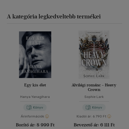
A kategória legkedveltebb termékei
Egy kis élet
Alvilági románc - Heavy
Crown
Hanya Yanagihara
Sophie Lark
Könyv
Könyv
Árinformációk
Kiadói ár:
6 790 Ft
Borító ár:
8 999 Ft
Bevezető ár:
6 111 Ft