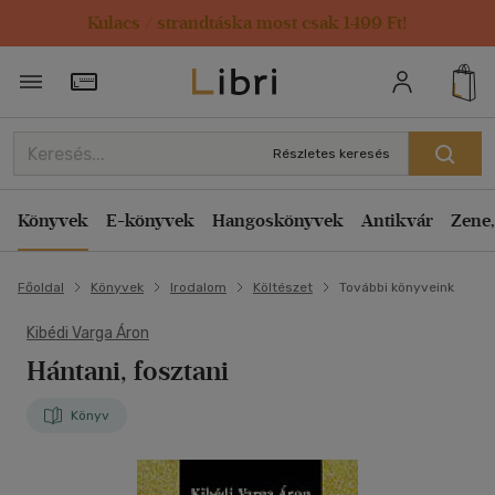
Kulacs / strandtáska most csak 1499 Ft!
Törzsvásárlói Kártya adatai
Részletes keresés
Könyvek
E-könyvek
Hangoskönyvek
Antikvár
Zene,
Főoldal
Könyvek
Irodalom
Költészet
További könyveink
Kibédi Varga Áron
Hántani, fosztani
Könyv