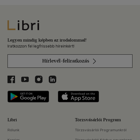
Libri
Legyen mindig képben az irodalommal!
Iratkozzon fel legfrissebb híreinkért!
Hírlevél-feliratkozás
Libri a Facebookon
Libri a Youtube-on
Libri az Instagramon
Libri a LinkedInen
Libri applikáció Szerezd meg: Google P
Libri applikáció 
Libri
Törzsvásárlói Program
Rólunk
Törzsvásárlói Programunkról