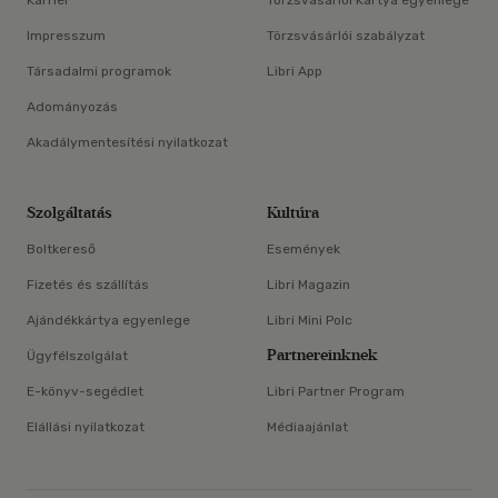
Karrier
Törzsvásárlói Kártya egyenlege
Impresszum
Törzsvásárlói szabályzat
Társadalmi programok
Libri App
Adományozás
Akadálymentesítési nyilatkozat
Szolgáltatás
Kultúra
Boltkereső
Események
Fizetés és szállítás
Libri Magazin
Ajándékkártya egyenlege
Libri Mini Polc
Partnereinknek
Ügyfélszolgálat
E-könyv-segédlet
Libri Partner Program
Elállási nyilatkozat
Médiaajánlat