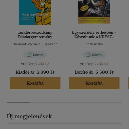
Tündérboszorkány
Egyszerűen, érthetően -
Feladatgyűjtemény
Készüljünk a KRESZ-
vizsgára!
Bosnyák Viktória
-
Hevérné
Pető Attila
Kanyó Andrea
Könyv
Könyv
Árinformációk
Árinformációk
Kiadói ár:
2 390 Ft
Borító ár:
5 500 Ft
Kosárba
Kosárba
Új megjelenések