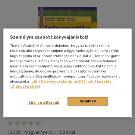
Személyre szabott könyvajánlatok!
Tisztelt Vásárlónk! Annak érdekében, hogy az ízléséhez minél
közelebb álló könyveket tudjunk a figyelmébe ajánlani, arra kérjük,
hogy fogadja el az ehhez szükséges cookie-kat a „Rendben” gomb
megnyomásával. Ennek hiányában weboldalunk csak a weboldal
használata szempontjából legszükségesebb cookie-kat telepíti a
böngészőjébe, de cookie-preferenciáit később is bármikor
módosíthatja a Süti beállítások menüpontban. További részletekért
olvassa el a
Libri Könyvkereskedelmi Kft. adatkezelési
tájékoztatóját
!
Rendben
Süti beállítások
Kívánságlistához adom
Megosztom
|
2008
|
magyar nyelvű
|
160 oldal