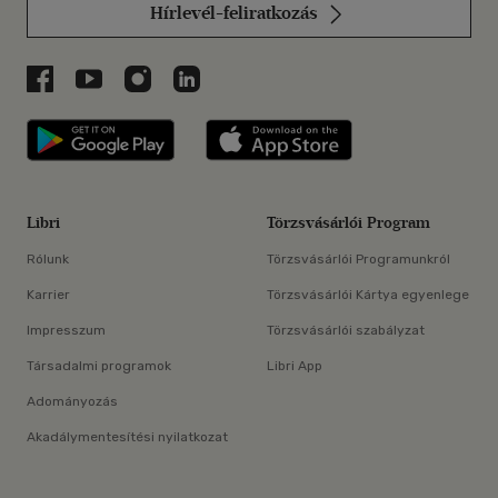
Hírlevél-feliratkozás
Libri a Facebookon
Libri a Youtube-on
Libri az Instagramon
Libri a LinkedInen
Libri applikáció Szerezd meg: Google P
Libri applikáció 
Libri
Törzsvásárlói Program
Rólunk
Törzsvásárlói Programunkról
Karrier
Törzsvásárlói Kártya egyenlege
Impresszum
Törzsvásárlói szabályzat
Társadalmi programok
Libri App
Adományozás
Akadálymentesítési nyilatkozat