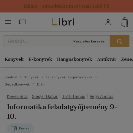
Kulacs / strandtáska most csak 1499 Ft!
Törzsvásárlói Kártya adatai
Részletes keresés
Könyvek
E-könyvek
Hangoskönyvek
Antikvár
Zene,
Főoldal
Könyvek
Tankönyvek, segédkönyvek
Segédkönyvek
Diák
Kévés Rita
|
Siegler Gábor
|
Tóth Tamás
|
Végh András
Informatika feladatgyűjtemény 9-
10.
Könyv