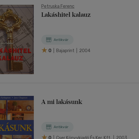
Petruska Ferenc
Lakáshitel kalauz
Antikvár
0
| Bajaprint | 2004
A mi lakásunk
Antikvár
0
| Cser Könyvkiadó És Ker. Kft. | 2003