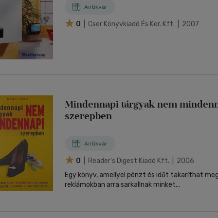
Antikvár
0
| Cser Könyvkiadó És Ker. Kft. | 2007
Mindennapi tárgyak nem minden
szerepben
Antikvár
0
| Reader's Digest Kiadó Kft. | 2006
Egy könyv, amellyel pénzt és időt takaríthat m
reklámokban arra sarkallnak minket...