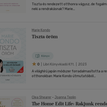
Tiszta és rendezett otthonra vágysz, de fogalmad
neki a rendrakásnak? Marie...
Marie Kondo
Tiszta öröm
Könyv
0
| Libri Könyvkiadó Kft. | 2023
A világhírű japán módszer forradalmasította a r
otthonokban: Marie Kondo útmutatóiból...
Clea Shearer
-
Joanna Teplin
The Home Edit Life: Rakjunk rende