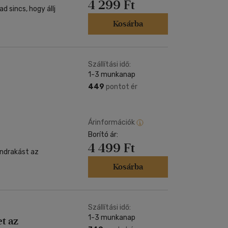
4 299 Ft
 sincs, hogy állj
Kosárba
Szállítási idő:
1-3 munkanap
449
pontot ér
Árinformációk
Borító ár:
4 499 Ft
endrakást az
Kosárba
Szállítási idő:
1-3 munkanap
t az