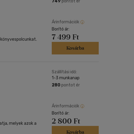
749
pontot ér
Árinformációk
Borító ár:
7 499 Ft
 könyvespolcunkat.
Kosárba
Szállítási idő:
1-3 munkanap
280
pontot ér
Árinformációk
Borító ár:
2 800 Ft
tja, melyek azok a
Kosárba