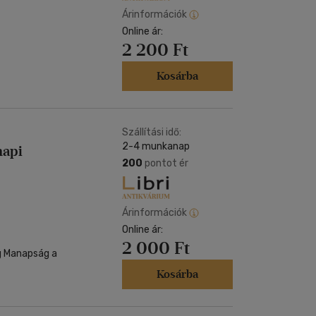
Árinformációk
Online ár:
2 200 Ft
Kosárba
Szállítási idő:
2-4 munkanap
napi
200
pontot ér
Árinformációk
Online ár:
2 000 Ft
eg Manapság a
Kosárba