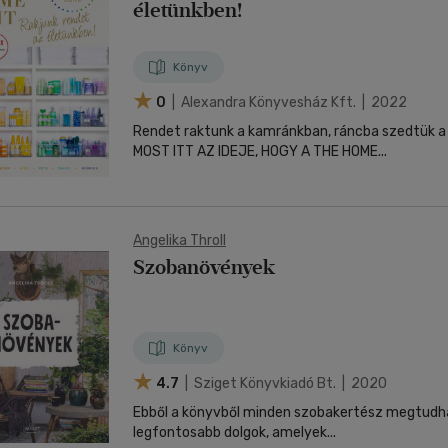
életünkben!
Könyv
0
| Alexandra Könyvesház Kft. | 2022
Rendet raktunk a kamránkban, ráncba szedtük a
MOST ITT AZ IDEJE, HOGY A THE HOME...
Angelika Throll
Szobanövények
Könyv
4.7
| Sziget Könyvkiadó Bt. | 2020
Ebből a könyvből minden szobakertész megtudha
legfontosabb dolgok, amelyek...