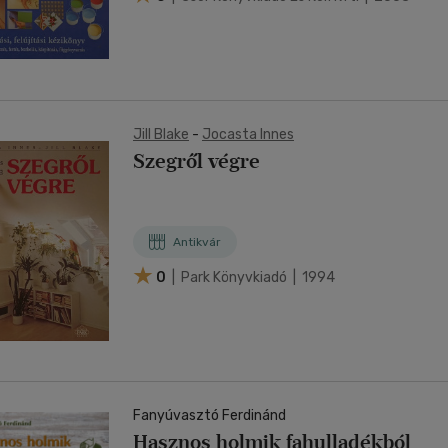
Jill Blake
-
Jocasta Innes
Szegről végre
Antikvár
0
| Park Könyvkiadó | 1994
Fanyúvasztó Ferdinánd
Hasznos holmik fahulladékból