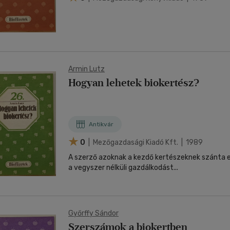
Armin Lutz
Hogyan lehetek biokertész?
Antikvár
0
| Mezőgazdasági Kiadó Kft. | 1989
A szerző azoknak a kezdő kertészeknek szánta e
a vegyszer nélküli gazdálkodást...
Győrffy Sándor
Szerszámok a biokertben