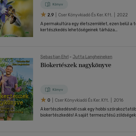
Könyv
2.9
| Cser Könyvkiadó És Ker. Kft. | 2022
A permakultúra egy életszemlélet, ezen belül a 
kertészkedés lehetőségeinek tárháza...
Sebastian Ehrl
-
Jutta Langheineken
Biokertészek nagykönyve
Könyv
0
| Cser Könyvkiadó És Ker. Kft. | 2016
A kertészkedésnél csak egy hobbi szórakoztatób
biokertészkedés! A saját termesztésű zöldségek.