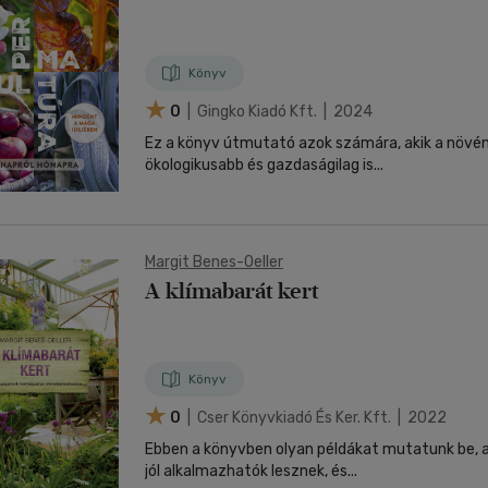
Könyv
0
| Gingko Kiadó Kft. | 2024
Ez a könyv útmutató azok számára, akik a növ
ökologikusabb és gazdaságilag is...
Margit Benes-Oeller
A klímabarát kert
Könyv
0
| Cser Könyvkiadó És Ker. Kft. | 2022
Ebben a könyvben olyan példákat mutatunk be, 
jól alkalmazhatók lesznek, és...