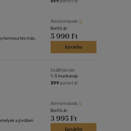
599
pontot ér
Árinformációk
Borító ár:
5 990 Ft
énytermesztés más,
Kosárba
Szállítási idő:
1-3 munkanap
399
pontot ér
Árinformációk
Borító ár:
3 995 Ft
amelyek a jövőben
Kosárba