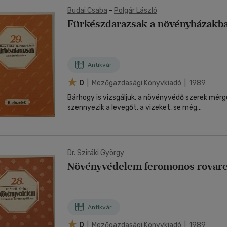
Budai Csaba
-
Polgár László
Fürkészdarazsak a növényházakb
Antikvár
0
| Mezőgazdasági Könyvkiadó | 1989
Bárhogy is vizsgáljuk, a növényvédő szerek mér
szennyezik a levegőt, a vizeket, se még...
Dr. Sziráki György
Növényvédelem feromonos rovar
Antikvár
0
| Mezőgazdasági Könyvkiadó | 1989