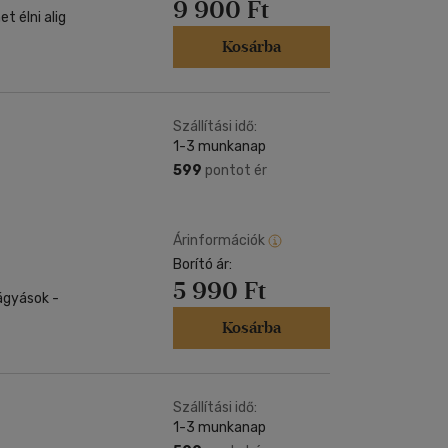
9 900 Ft
t élni alig
Kosárba
Szállítási idő:
1-3 munkanap
599
pontot ér
Árinformációk
Borító ár:
5 990 Ft
ágyások -
Kosárba
Szállítási idő:
1-3 munkanap