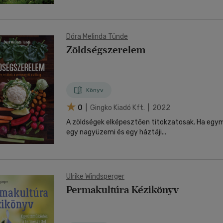
Dóra Melinda Tünde
Zöldségszerelem
Könyv
0
| Gingko Kiadó Kft. | 2022
A zöldségek elképesztően titokzatosak. Ha egy
egy nagyüzemi és egy háztáji...
Ulrike Windsperger
Permakultúra Kézikönyv