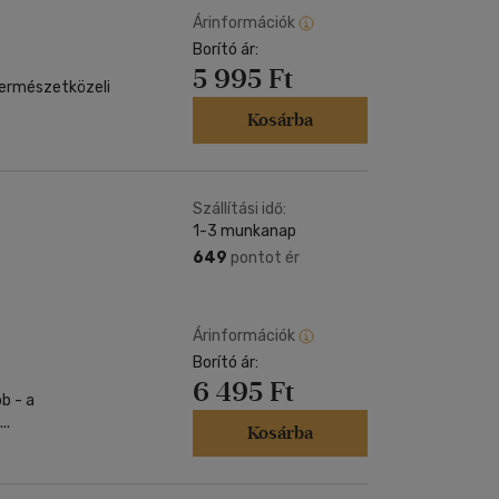
Árinformációk
Borító ár:
5 995 Ft
természetközeli
Kosárba
Szállítási idő:
1-3 munkanap
649
pontot ér
Árinformációk
Borító ár:
6 495 Ft
b - a
..
Kosárba