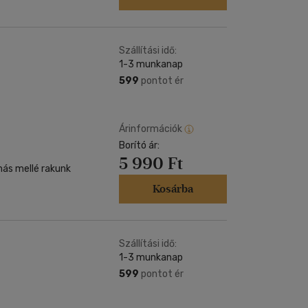
Szállítási idő:
1-3 munkanap
599
pontot ér
Árinformációk
Borító ár:
5 990 Ft
más mellé rakunk
Kosárba
Szállítási idő:
1-3 munkanap
599
pontot ér