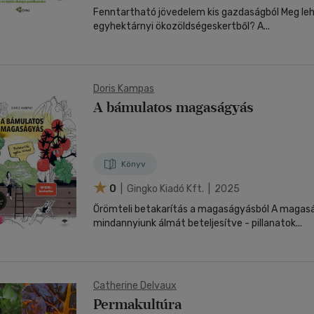
Fenntartható jövedelem kis gazdaságból Meg lehe
egyhektárnyi ökozöldségeskertből? A...
Doris Kampas
A bámulatos magaságyás
Könyv
0
| Gingko Kiadó Kft. | 2025
Örömteli betakarítás a magaságyásból A magas
mindannyiunk álmát beteljesítve - pillanatok...
Catherine Delvaux
Permakultúra