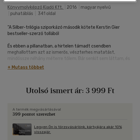
Könyvmolyképző Kiadó Kft.
|
2016
|
magyar nyelvű
|
puhatáblás
|
341 oldal
"A Silber-trilógia sziporkázó második kötete Kerstin Gier
bestseller-szerző tollából
És ebben a pillanatban, a hirtelen támadt csendben
meghallottam azt az ismerős, vészterhes matatást,
mindössze néhány méterre tőlem. Bár senkit sem láttam, és
egy bölcs hang a fejemben figyelmeztetett, hogy ez csak
+ Mutass többet
álom, mégsem tudtam megakadályozni, hogy lassan
elhatalmasodjon rajtam a páni félelem.
Anélkül, hogy pontosan tudtam volna, mit teszek, és ki elől
Utolsó ismert ár:
3 999 Ft
menekülök, ismét futásnak eredtem.
Liv meg van rökönyödve: Secrecy ismeri a legféltettebb
titkait! De hogyan tudhatta meg? És mit rejteget előle
A termék megvásárlásával
399 pontot szerezhet
Henry? Vajon miféle sötét alak garázdálkodik éjjelente az
álomvilág végtelen folyosóin? És miért kezdett el Liv húga,
Mia hirtelen alva járni?
Legyen Ön is törzsvásárlónk, kártyájára akár 10%
visszajár.
A rémálmok, a rejtélyes találkozások és a vad üldözés nem