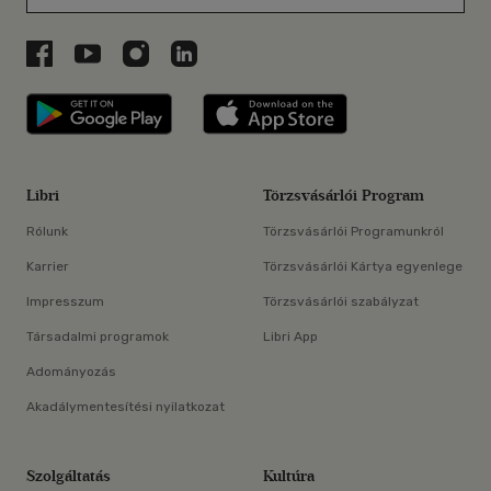
Libri a Facebookon
Libri a Youtube-on
Libri az Instagramon
Libri a LinkedInen
Libri applikáció Szerezd meg: Google P
Libri applikáció 
Libri
Törzsvásárlói Program
Rólunk
Törzsvásárlói Programunkról
Karrier
Törzsvásárlói Kártya egyenlege
Impresszum
Törzsvásárlói szabályzat
Társadalmi programok
Libri App
Adományozás
Akadálymentesítési nyilatkozat
Szolgáltatás
Kultúra