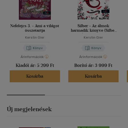
Nefelejcs 3. - Ami a világot
Silber - Az álmok
összetartja
harmadik könyve (Silber
3.) - puha kötés
Kerstin Gier
Kerstin Gier
Könyv
Könyv
Árinformációk
Árinformációk
Kiadói ár:
5 299 Ft
Borító ár:
3 999 Ft
Kosárba
Kosárba
Új megjelenések