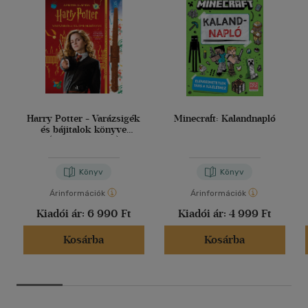
Harry Potter - Varázsigék
Minecraft: Kalandnapló
és bájitalok könyve
(varázspálcával)
Könyv
Könyv
Árinformációk
Árinformációk
Kiadói ár:
6 990 Ft
Kiadói ár:
4 999 Ft
Kosárba
Kosárba