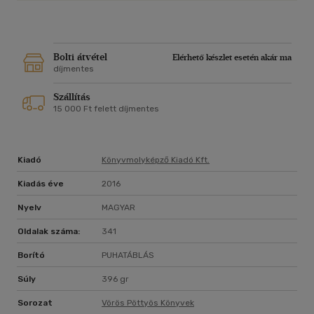
épp a pihentető alvás velejárói, ráadásul Livnek napközben is
meg kell küzdenie egy újdonsült patchwork család minden
problémájával, beleértve az intrikus nagymamát is.
Bolti átvétel
Elérhető készlet esetén akár ma
Álmodj tovább, álmodó!"
díjmentes
Szállítás
15 000 Ft felett díjmentes
Kiadó
Könyvmolyképző Kiadó Kft.
Kiadás éve
2016
Nyelv
MAGYAR
Oldalak száma:
341
Borító
PUHATÁBLÁS
Súly
396 gr
Sorozat
Vörös Pöttyös Könyvek