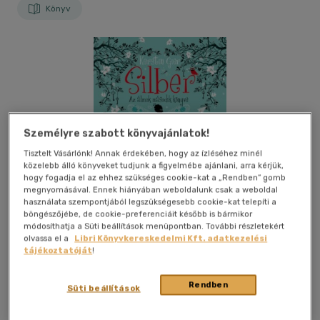
Könyv
Személyre szabott könyvajánlatok!
Tisztelt Vásárlónk! Annak érdekében, hogy az ízléséhez minél
közelebb álló könyveket tudjunk a figyelmébe ajánlani, arra kérjük,
hogy fogadja el az ehhez szükséges cookie-kat a „Rendben” gomb
megnyomásával. Ennek hiányában weboldalunk csak a weboldal
használata szempontjából legszükségesebb cookie-kat telepíti a
böngészőjébe, de cookie-preferenciáit később is bármikor
módosíthatja a Süti beállítások menüpontban. További részletekért
olvassa el a
Libri Könyvkereskedelmi Kft. adatkezelési
tájékoztatóját
!
Kívánságlistához adom
Megosztom
Rendben
Süti beállítások
(5 vélemény)