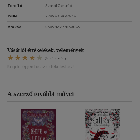
Fordító
Szakál Gertrúd
ISBN
9789633997536
Árukód
2689437 / 1160039
Vásárlói értékelések, vélemények
(5 vélemény)
Kérjük, lépjen be az értékeléshez!
A szerző további művei