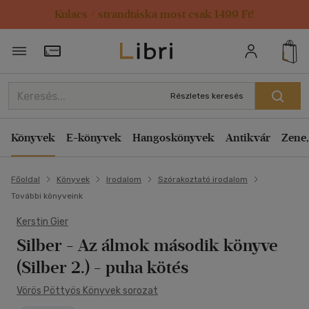
Kulacs / strandtáska most csak 1499 Ft!
Törzsvásárlói Kártya adatai
Részletes keresés
Könyvek
E-könyvek
Hangoskönyvek
Antikvár
Zene,
Főoldal
Könyvek
Irodalom
Szórakoztató irodalom
További könyveink
Kerstin Gier
Silber - Az álmok második könyve
(Silber 2.) - puha kötés
Vörös Pöttyös Könyvek sorozat