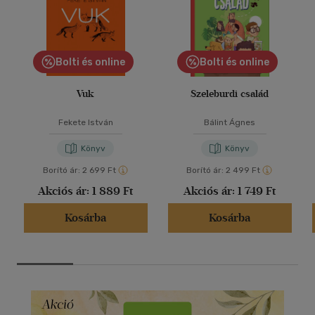
Bolti és online
Bolti és online
Vuk
Szeleburdi család
Fekete István
Bálint Ágnes
Könyv
Könyv
Borító ár:
2 699 Ft
Borító ár:
2 499 Ft
Akciós ár:
1 889 Ft
Akciós ár:
1 749 Ft
Kosárba
Kosárba