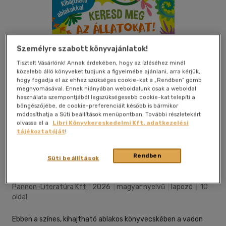
Személyre szabott könyvajánlatok!
Tisztelt Vásárlónk! Annak érdekében, hogy az ízléséhez minél
közelebb álló könyveket tudjunk a figyelmébe ajánlani, arra kérjük,
hogy fogadja el az ehhez szükséges cookie-kat a „Rendben” gomb
megnyomásával. Ennek hiányában weboldalunk csak a weboldal
használata szempontjából legszükségesebb cookie-kat telepíti a
böngészőjébe, de cookie-preferenciáit később is bármikor
módosíthatja a Süti beállítások menüpontban. További részletekért
olvassa el a
Libri Könyvkereskedelmi Kft. adatkezelési
tájékoztatóját
!
Kívánságlistához adom
Megosztom
Rendben
Süti beállítások
Pannon-Literatúra Kft
|
2026
|
magyar nyelvű
|
lapozó
|
10
oldal
Ebben a színes, kihajtható ablakos könyvecskében a vadon