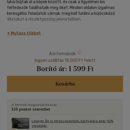
lakói bújtak el a képek között, és csak a figyelmes kis
felfedezők találhatják meg őket. Minden oldalon izgalmas
keresgélős feladatok várnak: meg kell találni a bújócskázó
állatokat a részletgazdag jelenetekben.
Az ablakok kinyitása és a játékos feladatok fejlesztik a
+ Mutass többet
megfigyelőképességet, a koncentrációt, valamint a
finommotorikus készségeket és a szem-kéz koordinációt.
Tökéletes választás kíváncsi gyerekeknek, akik szeretnek
Árinformációk
kutatni, felfedezni és játszva tanulni.
Ingyen szállítás 15 000 Ft felett
Borító ár:
1 599 Ft
Kosárba
A termék megvásárlásával
159 pontot szerezhet
Legyen Ön is törzsvásárlónk, kártyájára akár 10%
visszajár.