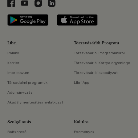
Libri a Facebookon
Libri a Youtube-on
Libri az Instagramon
Libri a LinkedInen
Libri applikáció Szerezd meg: Google P
Libri applikáció 
Libri
Törzsvásárlói Program
Rólunk
Törzsvásárlói Programunkról
Karrier
Törzsvásárlói Kártya egyenlege
Impresszum
Törzsvásárlói szabályzat
Társadalmi programok
Libri App
Adományozás
Akadálymentesítési nyilatkozat
Szolgáltatás
Kultúra
Boltkereső
Események