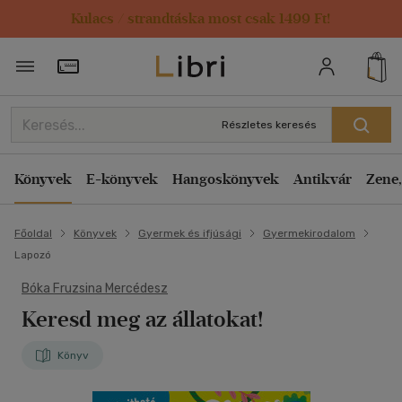
Kulacs / strandtáska most csak 1499 Ft!
Törzsvásárlói Kártya adatai
Részletes keresés
Könyvek
E-könyvek
Hangoskönyvek
Antikvár
Zene,
Főoldal
Könyvek
Gyermek és ifjúsági
Gyermekirodalom
Lapozó
Bóka Fruzsina Mercédesz
Keresd meg az állatokat!
Könyv