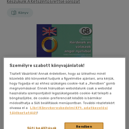
Készüljünk A Kétszíntű Érettsé sorozat
Könyv
Személyre szabott könyvajánlatok!
Tisztelt Vásárlónk! Annak érdekében, hogy az ízléséhez minél
közelebb álló könyveket tudjunk a figyelmébe ajánlani, arra kérjük,
hogy fogadja el az ehhez szükséges cookie-kat a „Rendben” gomb
megnyomásával. Ennek hiányában weboldalunk csak a weboldal
használata szempontjából legszükségesebb cookie-kat telepíti a
böngészőjébe, de cookie-preferenciáit később is bármikor
módosíthatja a Süti beállítások menüpontban. További részletekért
olvassa el a
Libri Könyvkereskedelmi Kft. adatkezelési
tájékoztatóját
!
Kívánságlistához adom
Megosztom
Rendben
Süti beállítások