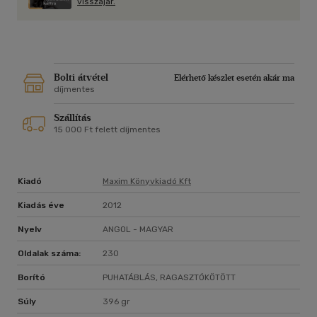
visszajár.
közöttük, így a könyv valamennyi vizsgaszinten (alap-,
közép- és felsőfokon egyaránt) megfelelő segítséget nyújt
az alapos és eredményes felkészüléshez. Mintaválaszainkban
a beszélt nyelvre jellemző kifejezésmódot próbáltuk
szemléltetni.
Bolti átvétel
Elérhető készlet esetén akár ma
díjmentes
Szállítás
15 000 Ft felett díjmentes
Kiadó
Maxim Könyvkiadó Kft
Kiadás éve
2012
Nyelv
ANGOL - MAGYAR
Oldalak száma:
230
Borító
PUHATÁBLÁS, RAGASZTÓKÖTÖTT
Súly
396 gr