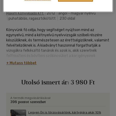
Maxim Könyvkiadó Kft
|
2012
|
angol - magyar nyelvű
|
puhatáblás, ragasztókötött
|
230 oldal
Könyvünk fő célja, hogy segítséget nyújtson mind az
egynyelvű, mind a kétnyelvű nyelvvizsgák szóbeli részére
készülőknek, és természetesen az érettségizőknek, valamint
felvételizőknek is. A kiadványt haszonnal forgathatják a
vizsgákra felkészítő tanárok és azok is, akik szeretnék
felfrissíteni és bővíteni szókincsüket a kor igényeinek
megfelelően. Igyekeztünk olyan felkészítő anyagot
+ Mutass többet
összeállítani, amely nemcsak hasznos, hanem élvezetes is.
Összegyűjtöttük a nyelvvizsgákon előforduló húsz
leggyakoribb témakört, az egészen általánostól a kicsit
Utolsó ismert ár:
3 980 Ft
specifikusabbig, és kérdés-felelet formájában dolgoztuk fel
őket. Minden fejezetet egy olyan szószedet zár, mely az
adott témával kapcsolatos alapvető, de legfrissebb és
leggyakrabban használt szavakat és kifejezéseket is
A termék megvásárlásával
398 pontot szerezhet
tartalmazza. A fejezetek tetszés szerinti sorrendben
dolgozhatók fel. A kérdések igen változatosak, meglehetősen
egyszerűek és elgondolkodtatóbbak egyaránt megtalálhatók
Legyen Ön is törzsvásárlónk, kártyájára akár 10%