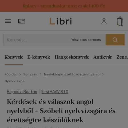
Kulacs / strandtáska most csak 1499 Ft!
Törzsvásárlói Kártya adatai
Részletes keresés
Könyvek
E-könyvek
Hangoskönyvek
Antikvár
Zene,
Főoldal
Könyvek
Nyelvkönyv, szótár, idegen nyelvű
Nyelvvizsga
Bajnóczi Beatrix
|
Kirsi HAAVISTO
Kérdések és válaszok angol
nyelvből
- Szóbeli nyelvvizsgára és
érettségire készülőknek