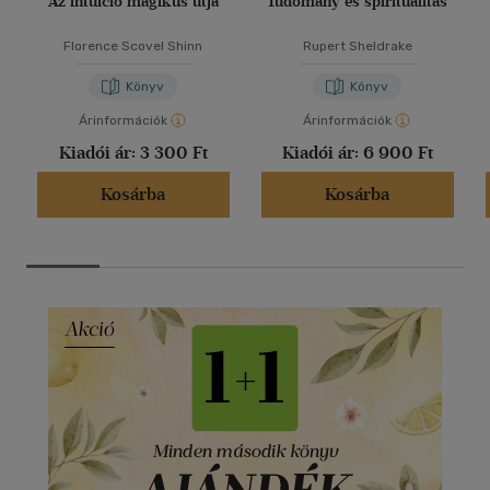
Az intuíció mágikus útja
Tudomány és spiritualitás
Florence Scovel Shinn
Rupert Sheldrake
Könyv
Könyv
Árinformációk
Árinformációk
Kiadói ár:
3 300 Ft
Kiadói ár:
6 900 Ft
Kosárba
Kosárba