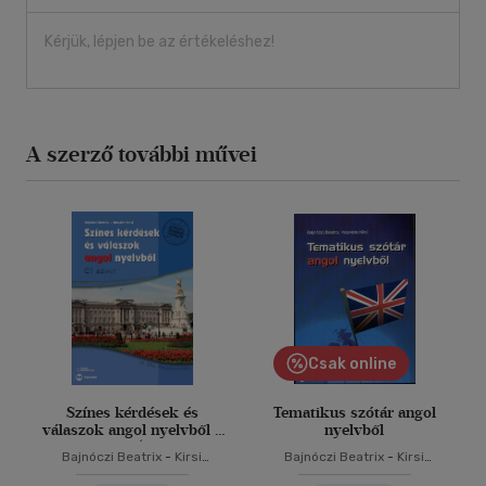
Kérjük, lépjen be az értékeléshez!
A szerző további művei
Csak online
Színes kérdések és
Tematikus szótár angol
válaszok angol nyelvből -
nyelvből
C1 szint (online
Bajnóczi Beatrix
-
Kirsi
Bajnóczi Beatrix
-
Kirsi
hanganyaggal)
HAAVISTO
HAAVISTO