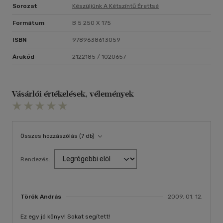
Sorozat
Készüljünk A Kétszíntű Érettsé
Formátum
B 5 250 X 175
ISBN
9789638613059
Árukód
2122185 / 1020657
Vásárlói értékelések, vélemények
Összes hozzászólás (7 db)
Rendezés:
Török András
2009. 01. 12.
Ez egy jó könyv! Sokat segített!