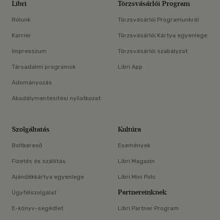
Libri
Törzsvásárlói Program
Rólunk
Törzsvásárlói Programunkról
Karrier
Törzsvásárlói Kártya egyenlege
Impresszum
Törzsvásárlói szabályzat
Társadalmi programok
Libri App
Adományozás
Akadálymentesítési nyilatkozat
Szolgáltatás
Kultúra
Boltkereső
Események
Fizetés és szállítás
Libri Magazin
Ajándékkártya egyenlege
Libri Mini Polc
Partnereinknek
Ügyfélszolgálat
E-könyv-segédlet
Libri Partner Program