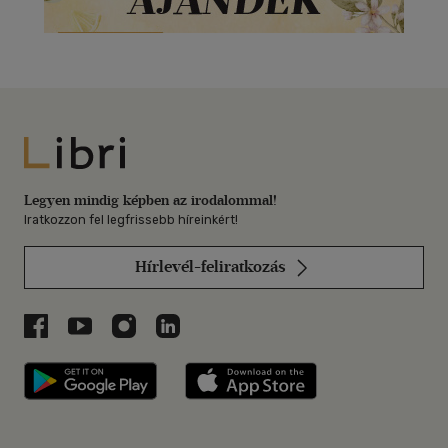
Libri
Legyen mindig képben az irodalommal!
Iratkozzon fel legfrissebb híreinkért!
Hírlevél-feliratkozás
Libri a Facebookon
Libri a Youtube-on
Libri az Instagramon
Libri a LinkedInen
Libri applikáció Szerezd meg: Google P
Libri applikáció 