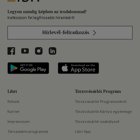
Legyen mindig képben az irodalommal!
Iratkozzon fel legfrissebb híreinkért!
Hírlevél-feliratkozás
Libri a Facebookon
Libri a Youtube-on
Libri az Instagramon
Libri a LinkedInen
Libri applikáció Szerezd meg: Google P
Libri applikáció 
Libri
Törzsvásárlói Program
Rólunk
Törzsvásárlói Programunkról
Karrier
Törzsvásárlói Kártya egyenlege
Impresszum
Törzsvásárlói szabályzat
Társadalmi programok
Libri App