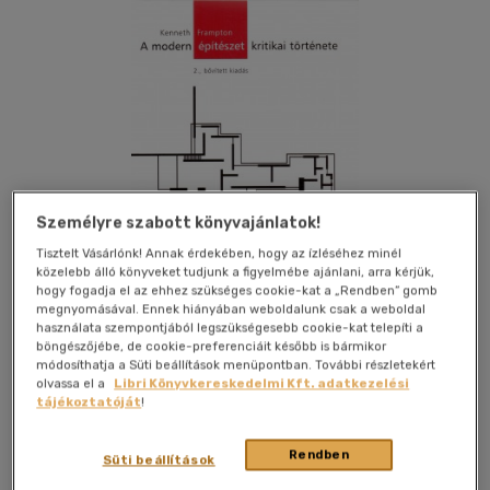
Személyre szabott könyvajánlatok!
Tisztelt Vásárlónk! Annak érdekében, hogy az ízléséhez minél
közelebb álló könyveket tudjunk a figyelmébe ajánlani, arra kérjük,
hogy fogadja el az ehhez szükséges cookie-kat a „Rendben” gomb
megnyomásával. Ennek hiányában weboldalunk csak a weboldal
használata szempontjából legszükségesebb cookie-kat telepíti a
böngészőjébe, de cookie-preferenciáit később is bármikor
módosíthatja a Süti beállítások menüpontban. További részletekért
Kívánságlistához adom
Megosztom
olvassa el a
Libri Könyvkereskedelmi Kft. adatkezelési
tájékoztatóját
!
Terc Kereskedelmi És Szolg.kft
|
2009
|
magyar nyelvű
Rendben
Süti beállítások
|
puhatáblás, ragasztókötött
|
568 oldal