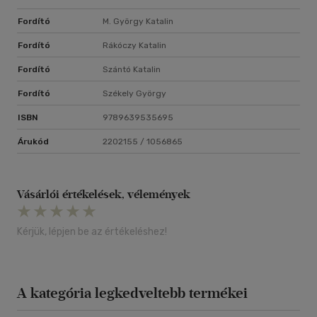
Fordító
M. György Katalin
Fordító
Rákóczy Katalin
Fordító
Szántó Katalin
Fordító
Székely György
ISBN
9789639535695
Árukód
2202155 / 1056865
Vásárlói értékelések, vélemények
Kérjük, lépjen be az értékeléshez!
A kategória legkedveltebb termékei