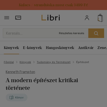
Kulacs / strandtáska most csak 1499 Ft!
Törzsvásárlói Kártya adatai
Részletes keresés
Könyvek
E-könyvek
Hangoskönyvek
Antikvár
Zene,
Főoldal
Könyvek
Tudomány és Természet
Építészet
Kenneth Frampton
A modern építészet kritikai
története
Könyv