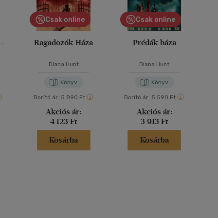
Csak online
Csak online
 -
Ragadozók Háza
Prédák háza
Diana Hunt
Diana Hunt
Könyv
Könyv
Borító ár:
5 890 Ft
Borító ár:
5 590 Ft
Akciós ár:
Akciós ár:
4 123 Ft
3 913 Ft
Kosárba
Kosárba