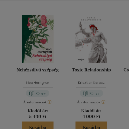
Nehézsúlyú szépség
Toxic Relationship
Cs
Moa Herngren
Krisztian Korasz
Könyv
Könyv
Árinformációk
Árinformációk
Kiadói ár:
Kiadói ár:
5 499 Ft
4 990 Ft
Kosárba
Kosárba