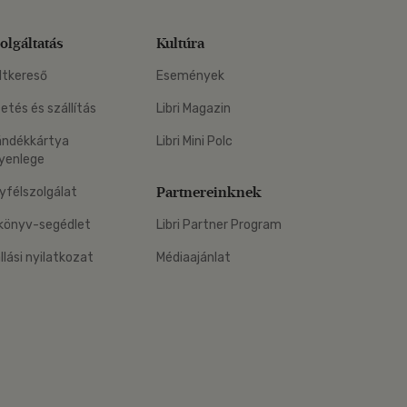
olgáltatás
Kultúra
ltkereső
Események
zetés és szállítás
Libri Magazin
ándékkártya
Libri Mini Polc
yenlege
Partnereinknek
yfélszolgálat
könyv-segédlet
Libri Partner Program
állási nyilatkozat
Médiaajánlat