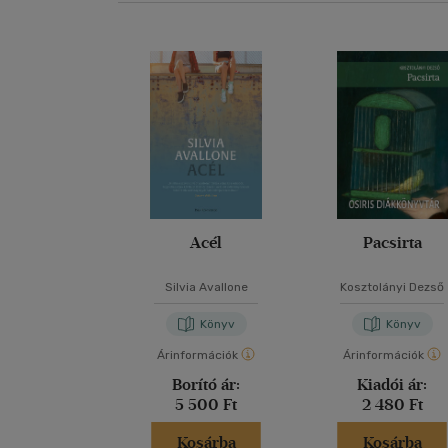
Acél
Pacsirta
Silvia Avallone
Kosztolányi Dezső
Könyv
Könyv
Árinformációk
Árinformációk
Borító ár:
Kiadói ár:
5 500 Ft
2 480 Ft
Kosárba
Kosárba