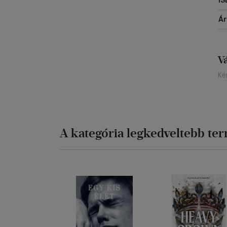
IS
Á
V
Ké
A kategória legkedveltebb te