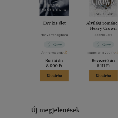
Egy kis élet
Alvilági románc
Heavy Crown
Hanya Yanagihara
Sophie Lark
Könyv
Könyv
Árinformációk
Kiadói ár:
6 790 Ft
Borító ár:
Bevezető ár:
8 999 Ft
6 111 Ft
Kosárba
Kosárba
Új megjelenések