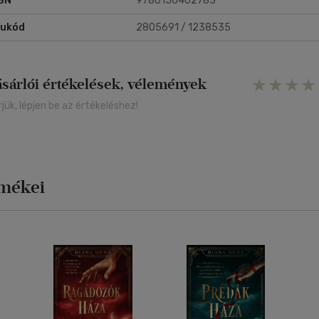
BN
9786156402783
rukód
2805691 / 1238535
ásárlói értékelések, vélemények
rjük, lépjen be az értékeléshez!
rmékei