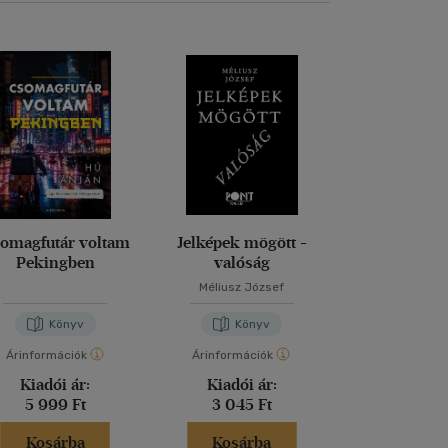
omagfutár voltam
Jelképek mögött -
Magd
Pekingben
valóság
Méliusz József
Nora Bos
Könyv
Könyv
Kön
Árinformációk
Árinformációk
Árinformáci
Kiadói ár:
Kiadói ár:
Kiadói 
5 999 Ft
3 045 Ft
5 999 
Kosárba
Kosárba
Kosár