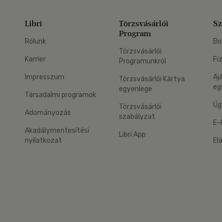
Libri
Törzsvásárlói
Sz
Program
Rólunk
Bo
Törzsvásárlói
Karrier
Fi
Programunkról
Impresszum
Aj
Törzsvásárlói Kártya
eg
egyenlege
Társadalmi programok
Üg
Törzsvásárlói
Adományozás
szabályzat
E-
Akadálymentesítési
Libri App
nyilatkozat
El
eg: Google Play
 applikáció Letölthető az App Store-ból