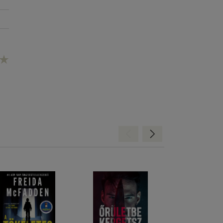
Hátra
Előre