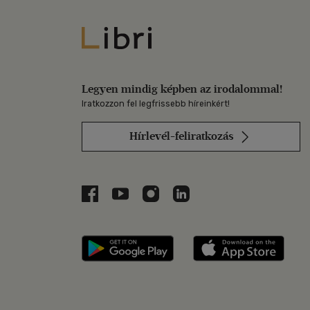
Libri
Legyen mindig képben az irodalommal!
Iratkozzon fel legfrissebb híreinkért!
Hírlevél-feliratkozás
Libri a Facebookon
Libri a Youtube-on
Libri az Instagramon
Libri a LinkedInen
Libri applikáció Szerezd m
Libri