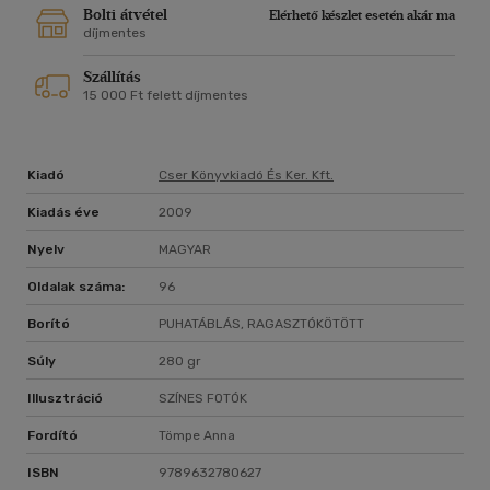
Bolti átvétel
Elérhető készlet esetén akár ma
díjmentes
Szállítás
15 000 Ft felett díjmentes
Kiadó
Cser Könyvkiadó És Ker. Kft.
Kiadás éve
2009
Nyelv
MAGYAR
Oldalak száma:
96
Borító
PUHATÁBLÁS, RAGASZTÓKÖTÖTT
Súly
280 gr
Illusztráció
SZÍNES FOTÓK
Fordító
Tömpe Anna
ISBN
9789632780627