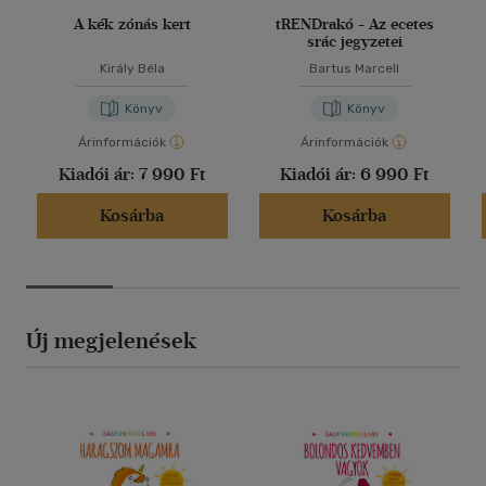
A kék zónás kert
tRENDrakó - Az ecetes
srác jegyzetei
Király Béla
Bartus Marcell
Könyv
Könyv
Árinformációk
Árinformációk
Kiadói ár:
7 990 Ft
Kiadói ár:
6 990 Ft
Kosárba
Kosárba
Új megjelenések