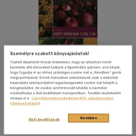
Személyre szabott könyvajánlatok!
Tisztelt Vásárlónk! Annak érdekében, hogy az ízléséhez minél
közelebb álló könyveket tudjunk a figyelmébe ajánlani, arra kérjük,
hogy fogadja el az ehhez szükséges cookie-kat a „Rendben” gomb
megnyomásával. Ennek hiányában weboldalunk csak a weboldal
használata szempontjából legszükségesebb cookie-kat telepíti a
böngészőjébe, de cookie-preferenciáit később is bármikor
módosíthatja a Süti beállítások menüpontban. További részletekért
olvassa el a
Libri Könyvkereskedelmi Kft. adatkezelési
Kívánságlistához adom
Megosztom
tájékoztatóját
!
Rendben
Süti beállítások
Cser Könyvkiadó És Ker. Kft.
|
2009
|
magyar nyelvű
|
puhatáblás, ragasztókötött
|
96 oldal