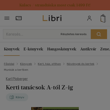
Kulacs / strandtáska most csak 1499 Ft!
Törzsvásárlói Kártya adatai
Részletes keresés
Könyvek
E-könyvek
Hangoskönyvek
Antikvár
Zene,
Főoldal
Könyvek
Kert, ház, otthon
Növények és kertek
Munkák a kertben
Karl Ploberger
Kerti tanácsok A-tól Z-ig
Könyv