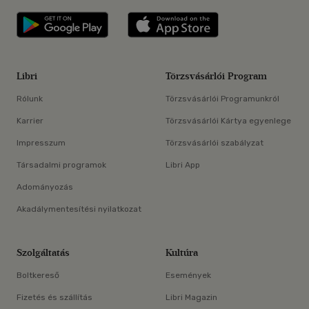
Libri applikáció Szerezd meg: Google P
Libri applikáció 
Libri
Törzsvásárlói Program
Rólunk
Törzsvásárlói Programunkról
Karrier
Törzsvásárlói Kártya egyenlege
Impresszum
Törzsvásárlói szabályzat
Társadalmi programok
Libri App
Adományozás
Akadálymentesítési nyilatkozat
Szolgáltatás
Kultúra
Boltkereső
Események
Fizetés és szállítás
Libri Magazin