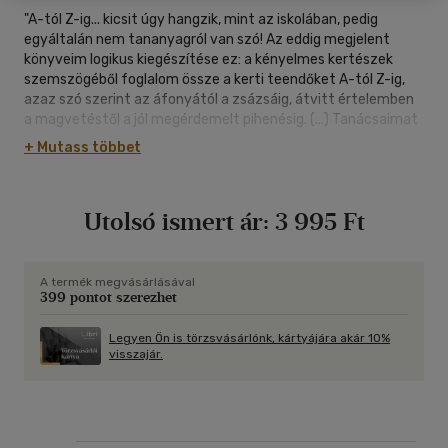
"A-tól Z-ig... kicsit úgy hangzik, mint az iskolában, pedig
egyáltalán nem tananyagról van szó! Az eddig megjelent
könyveim logikus kiegészítése ez: a kényelmes kertészek
szemszögéből foglalom össze a kerti teendőket A-tól Z-ig,
azaz szó szerint az áfonyától a zsázsáig, átvitt értelemben
a magvetéstől a jól megérdemelt pihenésig. (...) Tanácsaimat
és magyarázataimat pedig feleségem, Ulli egészítette ki
+ Mutass többet
konyhai ötletekkel, hogy a kerti örömök ne fejeződjenek be a
konyhaajtó előtt." - /Karl Ploberger/
Utolsó ismert ár:
3 995 Ft
A termék megvásárlásával
399 pontot szerezhet
Legyen Ön is törzsvásárlónk, kártyájára akár 10%
visszajár.