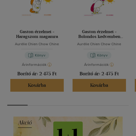
Gaston érzelmei -
Gaston érzelmei -
Haragszom magamra
Bolondos kedvemben
vagyok
Aurélie Chien Chow Chine
Aurélie Chien Chow Chine
Könyv
Könyv
Árinformációk
Árinformációk
Borító ár:
2 475 Ft
Borító ár:
2 475 Ft
Kosárba
Kosárba