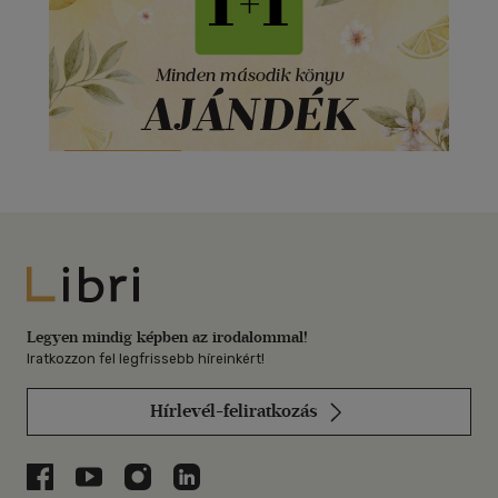
Libri
Legyen mindig képben az irodalommal!
Iratkozzon fel legfrissebb híreinkért!
Hírlevél-feliratkozás
Libri a Facebookon
Libri a Youtube-on
Libri az Instagramon
Libri a LinkedInen