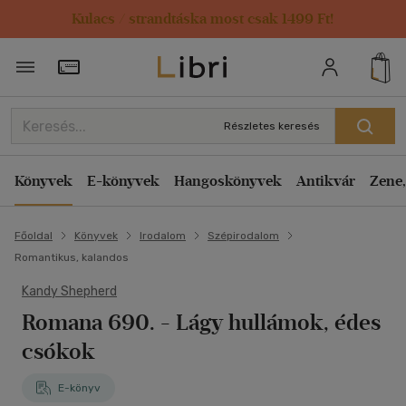
Kulacs / strandtáska most csak 1499 Ft!
Törzsvásárlói Kártya adatai
Részletes keresés
Könyvek
E-könyvek
Hangoskönyvek
Antikvár
Zene,
Főoldal
Könyvek
Irodalom
Szépirodalom
Romantikus, kalandos
Kandy Shepherd
Romana 690. - Lágy hullámok, édes
csókok
E-könyv