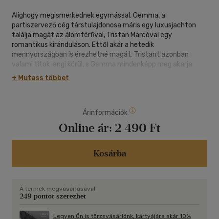
Alighogy megismerkednek egymással, Gemma, a
partiszervező cég társtulajdonosa máris egy luxusjachton
találja magát az álomférfival, Tristan Marcóval egy
romantikus kiránduláson. Ettől akár a hetedik
mennyországban is érezhetné magát, Tristant azonban
valami titok lengi körül, s Gemma mindenképp meg akarja
tudni, mit rejteget előle...
+ Mutass többet
Árinformációk
Online ár:
2 490 Ft
Kosárba
A termék megvásárlásával
249 pontot szerezhet
Legyen Ön is törzsvásárlónk, kártyájára akár 10%