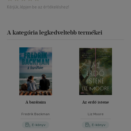
Kérjük, lépjen be az értékeléshez!
A kategória legkedveltebb termékei
A barátaim
Az erdő istene
Fredrik Backman
Liz Moore
E-könyv
E-könyv