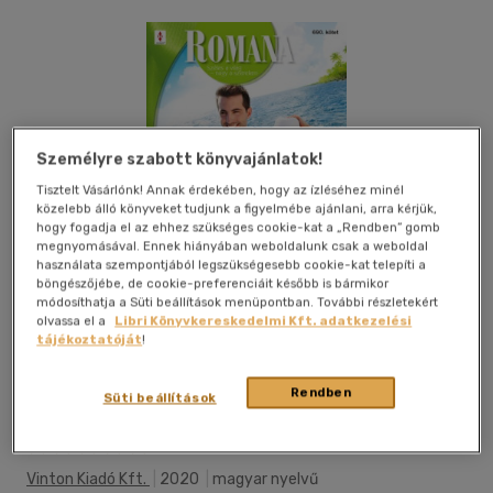
Személyre szabott könyvajánlatok!
Tisztelt Vásárlónk! Annak érdekében, hogy az ízléséhez minél
közelebb álló könyveket tudjunk a figyelmébe ajánlani, arra kérjük,
hogy fogadja el az ehhez szükséges cookie-kat a „Rendben” gomb
megnyomásával. Ennek hiányában weboldalunk csak a weboldal
használata szempontjából legszükségesebb cookie-kat telepíti a
böngészőjébe, de cookie-preferenciáit később is bármikor
módosíthatja a Süti beállítások menüpontban. További részletekért
olvassa el a
Libri Könyvkereskedelmi Kft. adatkezelési
tájékoztatóját
!
Rendben
Süti beállítások
Kívánságlistához adom
Megosztom
Vinton Kiadó Kft.
|
2020
|
magyar nyelvű