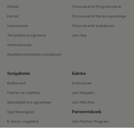
Rólunk
Törzsvásárlói Programunkról
Karrier
Törzsvásárlói Kártya egyenlege
Impresszum
Törzsvásárlói szabályzat
Társadalmi programok
Libri App
Adományozás
Akadálymentesítési nyilatkozat
Szolgáltatás
Kultúra
Boltkereső
Események
Fizetés és szállítás
Libri Magazin
Ajándékkártya egyenlege
Libri Mini Polc
Partnereinknek
Ügyfélszolgálat
E-könyv-segédlet
Libri Partner Program
×
Elállási nyilatkozat
Médiaajánlat