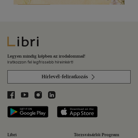
Libri
Legyen mindig képben az irodalommal!
Iratkozzon fel legfrissebb híreinkért!
Hírlevél-feliratkozás
Libri a Facebookon
Libri a Youtube-on
Libri az Instagramon
Libri a LinkedInen
Libri applikáció Szerezd meg: Google P
Libri applikáció 
Libri
Törzsvásárlói Program