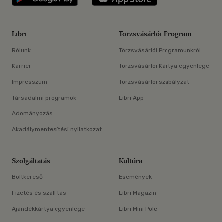
Libri
Törzsvásárlói Program
Rólunk
Törzsvásárlói Programunkról
Karrier
Törzsvásárlói Kártya egyenlege
Impresszum
Törzsvásárlói szabályzat
Társadalmi programok
Libri App
Adományozás
Akadálymentesítési nyilatkozat
Szolgáltatás
Kultúra
Boltkereső
Események
Fizetés és szállítás
Libri Magazin
Ajándékkártya egyenlege
Libri Mini Polc