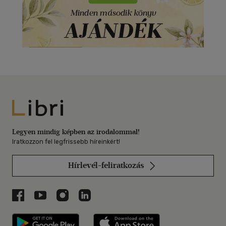
Libri
Legyen mindig képben az irodalommal!
Iratkozzon fel legfrissebb híreinkért!
Hírlevél-feliratkozás
Libri a Facebookon
Libri a Youtube-on
Libri az Instagramon
Libri a LinkedInen
Libri applikáció Szerezd meg: Google P
Libri applikáció 