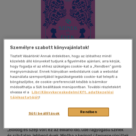
Személyre szabott könyvajánlatok!
Tisztelt Vásárlónk! Annak érdekében, hogy az ízléséhez minél
közelebb álló könyveket tudjunk a figyelmébe ajánlani, arra kérjük,
hogy fogadja el az ehhez szükséges cookie-kat a „Rendben” gomb
megnyomásával. Ennek hiányában weboldalunk csak a weboldal
használata szempontjából legszükségesebb cookie-kat telepíti a
böngészőjébe, de cookie-preferenciáit később is bármikor
módosíthatja a Süti beállítások menüpontban. További részletekért
olvassa el a
Libri Könyvkereskedelmi Kft. adatkezelési
Beleolvasok
Kívánságlistához adom
Megosztom
tájékoztatóját
!
Rendben
Süti beállítások
Alexandra Kiadó
|
2026
|
magyar nyelvű
,,Boldog és szép volt ez az elillanó idő, üde ragyogású színek
és súlytalan, lebbenő évek. Mintha a keringő ütemeire röpültek