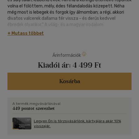
volna el fölöttem, mély, édes félandalodás közepett. Néha
még most is lebegek és forgok így álmomban; a régi, akkori
divatos valcerek dallama tér vissza - és derűs kedvvel
ébredek olyankor." A világ- és a magyar irodalom
feledhetetlen remekműveit tartalmazó Alexandra
+ Mutass többet
klasszikusok-sorozat exkluzív minőségű kiadványai méltó
díszei bármely könyvespolcnak.
Árinformációk
Kiadói ár:
4 499 Ft
Kosárba
A termék megvásárlásával
449 pontot szerezhet
Legyen Ön is törzsvásárlónk, kártyájára akár 10%
visszajár.