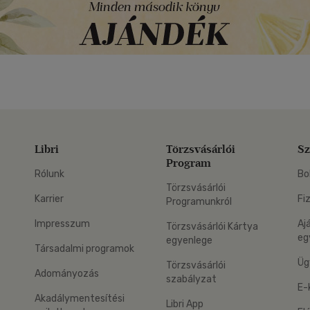
Libri
Törzsvásárlói
Sz
Program
Rólunk
Bo
Törzsvásárlói
Karrier
Fi
Programunkról
Impresszum
Aj
Törzsvásárlói Kártya
eg
egyenlege
Társadalmi programok
Üg
Törzsvásárlói
Adományozás
szabályzat
E-
Akadálymentesítési
Libri App