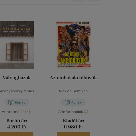
Vályogházak
Az utolsó akcióhősök
Ezt a könyv
elolvasnod,
fotókat akarsz
Mednyánszky Miklós
Nick de Semlyen
Henry Car
Könyv
Könyv
Kön
Árinformációk
Árinformációk
Árinformáci
Borító ár:
Kiadói ár:
Borító 
4 200 Ft
6 980 Ft
6 995 