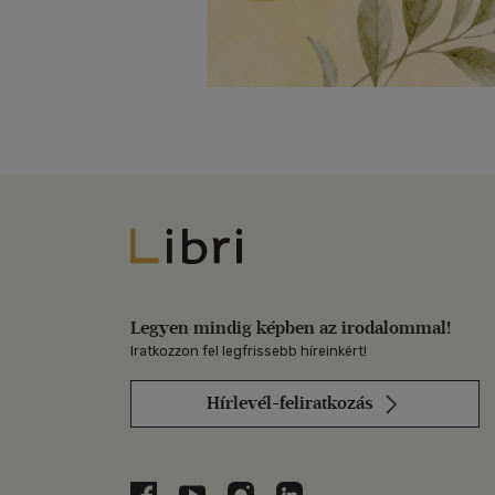
Libri
Legyen mindig képben az irodalommal!
Iratkozzon fel legfrissebb híreinkért!
Hírlevél-feliratkozás
Libri a Facebookon
Libri a Youtube-on
Libri az Instagramon
Libri a LinkedInen