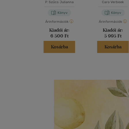
P. Szűcs Julianna
Caro Verbeek
Könyv
Könyv
Árinformációk
Árinformációk
Kiadói ár:
Kiadói ár:
6 500 Ft
5 995 Ft
Kosárba
Kosárba