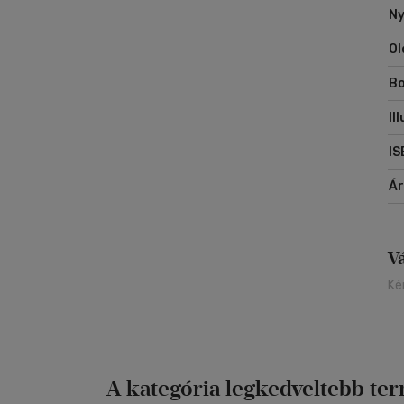
Ny
Ol
Bo
Il
IS
Á
V
Ké
A kategória legkedveltebb te