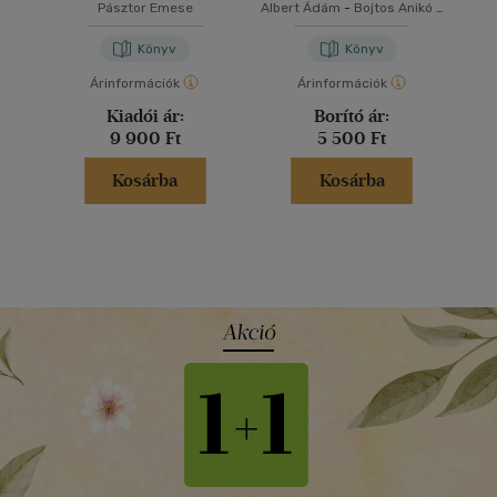
jancsik...
Pásztor Emese
Albert Ádám
-
Bojtos Anikó
-
Révész Emese
Könyv
Könyv
Árinformációk
Árinformációk
Kiadói ár:
Borító ár:
9 900 Ft
5 500 Ft
Kosárba
Kosárba