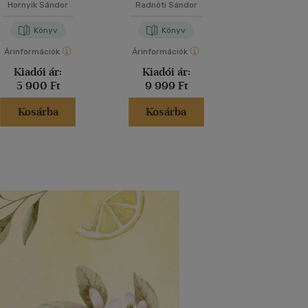
Hornyik Sándor
Radnóti Sándor
J. A. Till
Könyv
Könyv
Kön
Árinformációk
Árinformációk
Árinformáci
Kiadói ár:
Kiadói ár:
Borító 
5 900 Ft
9 999 Ft
5 490 
Kosárba
Kosárba
Kosár