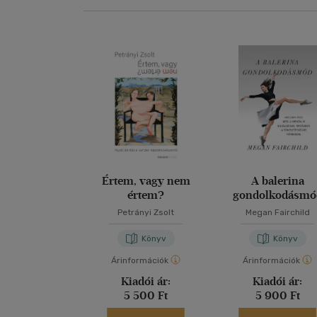
Értem, vagy nem
A balerina
értem?
gondolkodásmó
Petrányi Zsolt
Megan Fairchild
Könyv
Könyv
Árinformációk
Árinformációk
Kiadói ár:
Kiadói ár:
5 500 Ft
5 900 Ft