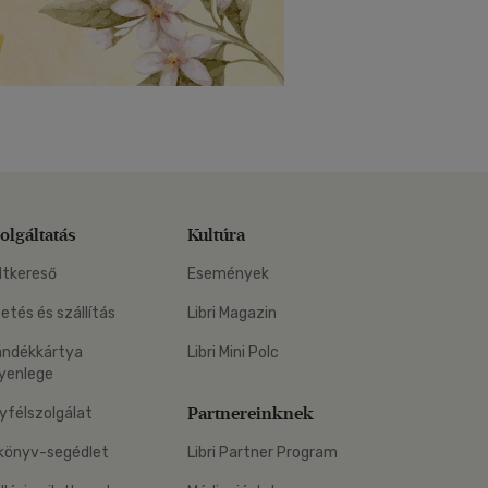
olgáltatás
Kultúra
ltkereső
Események
zetés és szállítás
Libri Magazin
ándékkártya
Libri Mini Polc
yenlege
Partnereinknek
yfélszolgálat
könyv-segédlet
Libri Partner Program