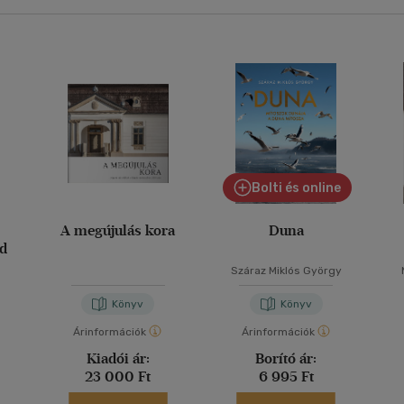
Bolti és online
A megújulás kora
Duna
d
Száraz Miklós György
Könyv
Könyv
Árinformációk
Árinformációk
Kiadói ár:
Borító ár:
23 000 Ft
6 995 Ft