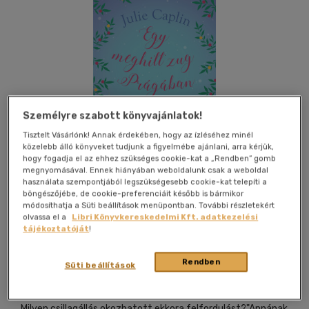
Személyre szabott könyvajánlatok!
Tisztelt Vásárlónk! Annak érdekében, hogy az ízléséhez minél
közelebb álló könyveket tudjunk a figyelmébe ajánlani, arra kérjük,
hogy fogadja el az ehhez szükséges cookie-kat a „Rendben” gomb
megnyomásával. Ennek hiányában weboldalunk csak a weboldal
használata szempontjából legszükségesebb cookie-kat telepíti a
böngészőjébe, de cookie-preferenciáit később is bármikor
módosíthatja a Süti beállítások menüpontban. További részletekért
olvassa el a
Libri Könyvkereskedelmi Kft. adatkezelési
Beleolvasok
Kívánságlistához adom
Megosztom
tájékoztatóját
!
Rendben
Süti beállítások
Libri Kiadó
|
2025
|
magyar nyelvű
,,Milyen csillagállás okozhatott ekkora felfordulást?"Annának