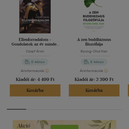
Ellenforradalom -
A zen buddhizmus
Gondolatok az év minden
filozófiája
napjára
Czopf Áron
Byung-Chul Han
E-könyv
E-könyv
Árinformációk
Árinformációk
Kiadói ár:
4 499 Ft
Kiadói ár:
2 390 Ft
Kosárba
Kosárba