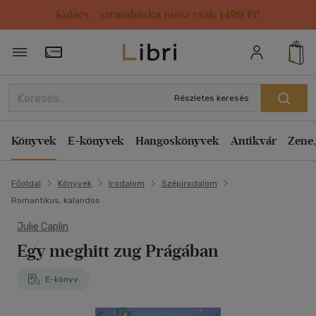
Kulacs / strandtáska most csak 1499 Ft!
Törzsvásárlói Kártya adatai
Részletes keresés
Könyvek
E-könyvek
Hangoskönyvek
Antikvár
Zene,
Főoldal
Könyvek
Irodalom
Szépirodalom
Romantikus, kalandos
Julie Caplin
Egy meghitt zug Prágában
E-könyv