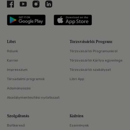
Libri a Facebookon
Libri a Youtube-on
Libri az Instagramon
Libri a LinkedInen
Libri applikáció Szerezd meg: Google P
Libri applikáció 
Libri
Törzsvásárlói Program
Rólunk
Törzsvásárlói Programunkról
Karrier
Törzsvásárlói Kártya egyenlege
Impresszum
Törzsvásárlói szabályzat
Társadalmi programok
Libri App
Adományozás
Akadálymentesítési nyilatkozat
Szolgáltatás
Kultúra
Boltkereső
Események