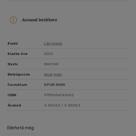
Azonnal letölthető
Kiadó
Libri Kiadó
Kiadás éve
2025
Nyelv
MAGYAR
Belelapozás
epub
mobi
Formátum
EPUB
MOBI
ISBN
9789636045692
Árukód
3-85053 / 3-85053
Elérhető még: