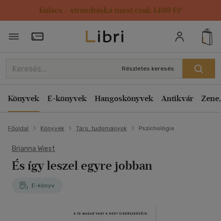
Kulacs / strandtáska most csak 1499 Ft!
Törzsvásárlói Kártya adatai
Részletes keresés
Könyvek
E-könyvek
Hangoskönyvek
Antikvár
Zene,
Főoldal
Könyvek
Társ. tudományok
Pszichológia
Brianna Wiest
És így leszel egyre jobban
E-könyv