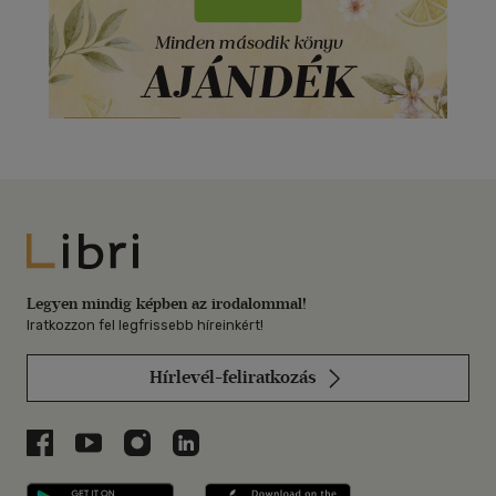
Libri
Legyen mindig képben az irodalommal!
Iratkozzon fel legfrissebb híreinkért!
Hírlevél-feliratkozás
Libri a Facebookon
Libri a Youtube-on
Libri az Instagramon
Libri a LinkedInen
Libri applikáció Szerezd meg: Google P
Libri applikáció 