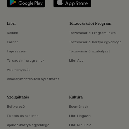
Libri
Törzsvásárlói Program
Rólunk
Törzsvásárlói Programunkról
Karrier
Törzsvásárlói Kártya egyenlege
Impresszum
Törzsvásárlói szabályzat
Társadalmi programok
Libri App
Adományozás
Akadálymentesítési nyilatkozat
Szolgáltatás
Kultúra
Boltkereső
Események
Fizetés és szállítás
Libri Magazin
Ajándékkártya egyenlege
Libri Mini Polc