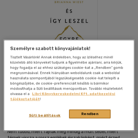
Személyre szabott könyvajánlatok!
Tisztelt Vásárlónk! Annak érdekében, hogy az ízléséhez minél
közelebb álló könyveket tudjunk a figyelmébe ajánlani, arra kérjük,
hogy fogadja el az ehhez szükséges cookie-kat a „Rendben” gomb
megnyomásával. Ennek hiányában weboldalunk csak a weboldal
használata szempontjából legszükségesebb cookie-kat telepíti a
böngészőjébe, de cookie-preferenciáit később is bármikor
módosíthatja a Süti beállítások menüpontban. További részletekért
olvassa el a
Libri Könyvkereskedelmi Kft. adatkezelési
Beleolvasok
Kívánságlistához adom
Megosztom
tájékoztatóját
!
Rendben
Süti beállítások
Libri Kiadó
|
2026
|
magyar nyelvű
Nem tudod, miért fájnak még mindig a múlt sebei, miért
térnek vissza a rossz emlékek éjszakánként, miért érzed