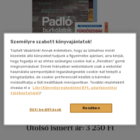
Személyre szabott könyvajánlatok!
Tisztelt Vásárlónk! Annak érdekében, hogy az ízléséhez minél
közelebb álló könyveket tudjunk a figyelmébe ajánlani, arra kérjük,
hogy fogadja el az ehhez szükséges cookie-kat a „Rendben” gomb
megnyomásával. Ennek hiányában weboldalunk csak a weboldal
használata szempontjából legszükségesebb cookie-kat telepíti a
böngészőjébe, de cookie-preferenciáit később is bármikor
módosíthatja a Süti beállítások menüpontban. További részletekért
olvassa el a
Libri Könyvkereskedelmi Kft. adatkezelési
Kívánságlistához adom
Megosztom
tájékoztatóját
!
Rendben
Süti beállítások
Cser Könyvkiadó És Ker. Kft.
|
2010
|
magyar nyelvű
|
fóliázva
Utolsó ismert ár:
3 250 Ft