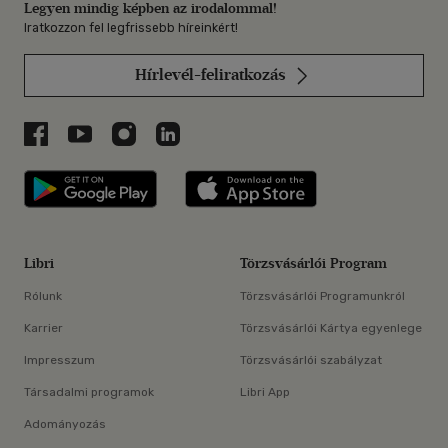
Legyen mindig képben az irodalommal!
Iratkozzon fel legfrissebb híreinkért!
Hírlevél-feliratkozás
Libri a Facebookon
Libri a Youtube-on
Libri az Instagramon
Libri a LinkedInen
Libri applikáció Szerezd meg: Google P
Libri applikáció 
Libri
Törzsvásárlói Program
Rólunk
Törzsvásárlói Programunkról
Karrier
Törzsvásárlói Kártya egyenlege
Impresszum
Törzsvásárlói szabályzat
Társadalmi programok
Libri App
Adományozás