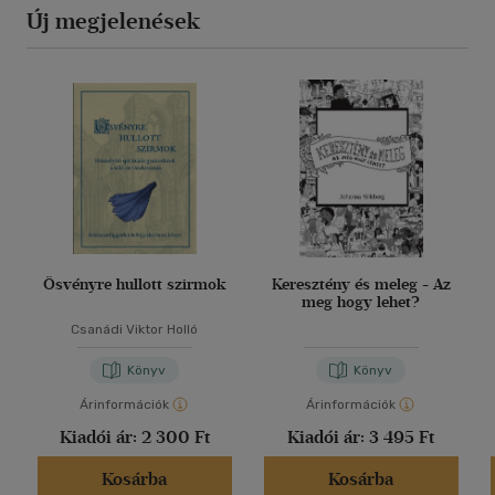
Új megjelenések
Ösvényre hullott szirmok
Keresztény és meleg - Az
meg hogy lehet?
Csanádi Viktor Holló
Könyv
Könyv
Árinformációk
Árinformációk
Kiadói ár:
2 300 Ft
Kiadói ár:
3 495 Ft
Kosárba
Kosárba