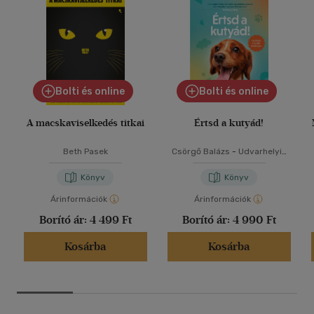
Bolti és online
Bolti és online
A macskaviselkedés titkai
Értsd a kutyád!
Beth Pasek
Csörgő Balázs
-
Udvarhelyi-
Tóth Kata
Könyv
Könyv
Árinformációk
Árinformációk
Borító ár:
4 499 Ft
Borító ár:
4 990 Ft
Kosárba
Kosárba