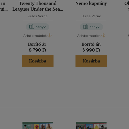
 in
Twenty Thousand
Nemo kapitány
Ol
guin
Leagues Under the Sea -
ics
Penguin Clothbound
Jules Verne
Jules Verne
Classics
Könyv
Könyv
Árinformációk
Árinformációk
Borító ár:
Borító ár:
8 790 Ft
3 990 Ft
Kosárba
Kosárba