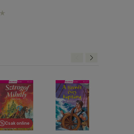
Hátra
Előre
Csak online