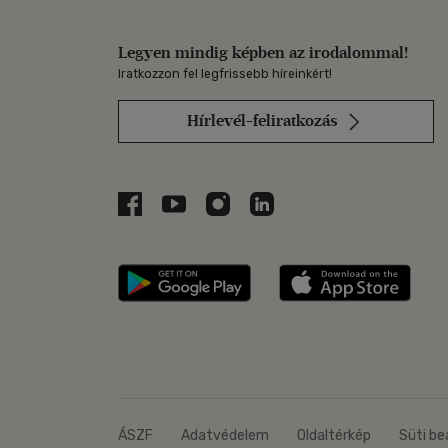
Legyen mindig képben az irodalommal!
Iratkozzon fel legfrissebb híreinkért!
Hírlevél-feliratkozás
Libri a Facebookon
Libri a Youtube-on
Libri az Instagramon
Libri a LinkedInen
Libri applikáció Szerezd m
Libri
ÁSZF
Adatvédelem
Oldaltérkép
Süti be