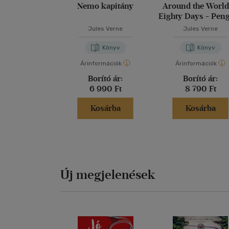
Nemo kapitány
Around the World
Eighty Days - Pen
Clothbound Class
Jules Verne
Jules Verne
Könyv
Könyv
Árinformációk
Árinformációk
Borító ár:
Borító ár:
6 990 Ft
8 790 Ft
Kosárba
Kosárba
Új megjelenések