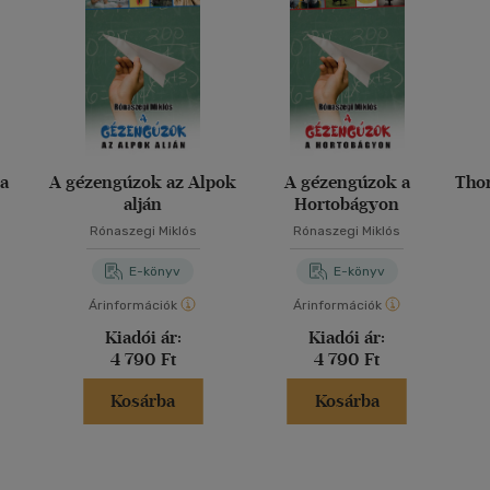
na
A gézengúzok az Alpok
A gézengúzok a
Thor
alján
Hortobágyon
Rónaszegi Miklós
Rónaszegi Miklós
E-könyv
E-könyv
Árinformációk
Árinformációk
Kiadói ár:
Kiadói ár:
4 790 Ft
4 790 Ft
Kosárba
Kosárba