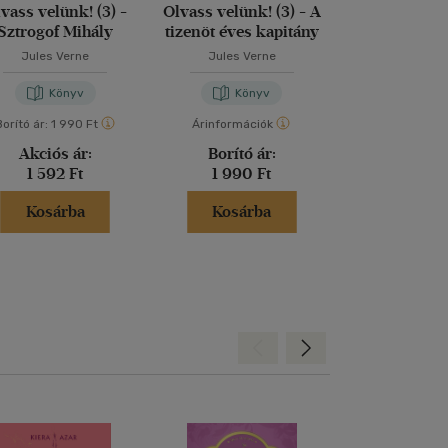
vass velünk! (3) -
Olvass velünk! (3) - A
Cirkuszkocs
Sztrogof Mihály
tizenöt éves kapitány
sarkvidék
Jules Verne
Jules Verne
Jules Ve
Könyv
Könyv
Kön
Borító ár:
1 990 Ft
Árinformációk
Árinformáci
Akciós ár:
Borító ár:
Borító 
1 592 Ft
1 990 Ft
4 300 
Kosárba
Kosárba
Kosár
Hátra
Előre