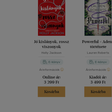
Jó kislányok, rossz
Powerful - Ade
viszonyok
története
Holly Jackson
Lauren Roberts
E-könyv
E-könyv
Árinformációk
Árinformációk
Online ár:
Kiadói ár:
3 299 Ft
3 499 Ft
Kosárba
Kosárba