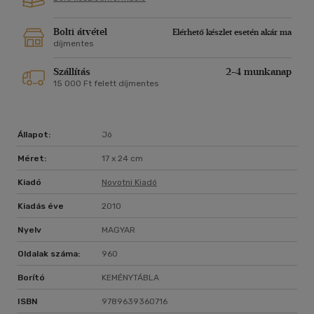
Bolti átvétel
Elérhető készlet esetén akár ma
díjmentes
Szállítás
2-4 munkanap
15 000 Ft felett díjmentes
Állapot:
Jó
Méret:
17 x 24 cm
Kiadó
Novotni Kiadó
Kiadás éve
2010
Nyelv
MAGYAR
Oldalak száma:
960
Borító
KEMÉNYTÁBLA
ISBN
9789639360716