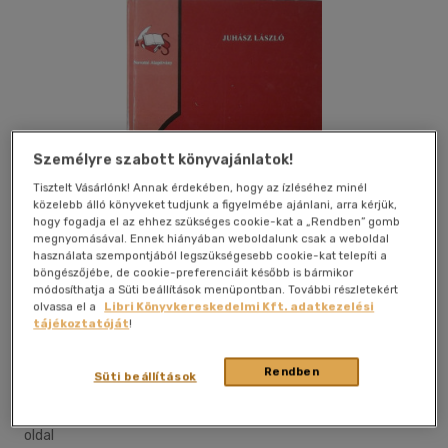
Személyre szabott könyvajánlatok!
Tisztelt Vásárlónk! Annak érdekében, hogy az ízléséhez minél
közelebb álló könyveket tudjunk a figyelmébe ajánlani, arra kérjük,
hogy fogadja el az ehhez szükséges cookie-kat a „Rendben” gomb
megnyomásával. Ennek hiányában weboldalunk csak a weboldal
használata szempontjából legszükségesebb cookie-kat telepíti a
böngészőjébe, de cookie-preferenciáit később is bármikor
módosíthatja a Süti beállítások menüpontban. További részletekért
olvassa el a
Libri Könyvkereskedelmi Kft. adatkezelési
tájékoztatóját
!
Kívánságlistához adom
Megosztom
Rendben
Süti beállítások
Novotni Kiadó
|
2010
|
magyar nyelvű
|
keménytábla
|
960
oldal