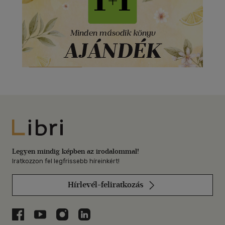
Libri
Legyen mindig képben az irodalommal!
Iratkozzon fel legfrissebb híreinkért!
Hírlevél-feliratkozás
Libri a Facebookon
Libri a Youtube-on
Libri az Instagramon
Libri a LinkedInen