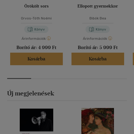
Örökölt sors
Ellopott gyermekkor
Orvos-Tóth Noémi
Bibók Bea
Könyv
Könyv
Árinformációk
Árinformációk
Borító ár:
4 999 Ft
Borító ár:
5 999 Ft
Kosárba
Kosárba
Új megjelenések