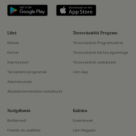
Libri applikáció Szerezd meg: Google P
Libri applikáció 
Libri
Törzsvásárlói Program
Rólunk
Törzsvásárlói Programunkról
Karrier
Törzsvásárlói Kártya egyenlege
Impresszum
Törzsvásárlói szabályzat
Társadalmi programok
Libri App
Adományozás
Akadálymentesítési nyilatkozat
Szolgáltatás
Kultúra
Boltkereső
Események
Fizetés és szállítás
Libri Magazin