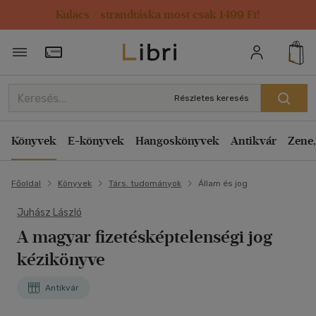
Kulacs / strandtáska most csak 1499 Ft!
Törzsvásárlói Kártya adatai
Részletes keresés
Könyvek
E-könyvek
Hangoskönyvek
Antikvár
Zene,
Főoldal
Könyvek
Társ. tudományok
Állam és jog
Juhász László
A magyar fizetésképtelenségi jog
kézikönyve
Antikvár