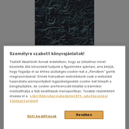
Személyre szabott könyvajánlatok!
Tisztelt Vásárlónk! Annak érdekében, hogy az ízléséhez minél
közelebb álló könyveket tudjunk a figyelmébe ajánlani, arra kérjük,
hogy fogadja el az ehhez szükséges cookie-kat a „Rendben” gomb
megnyomásával. Ennek hiányában weboldalunk csak a weboldal
használata szempontjából legszükségesebb cookie-kat telepíti a
böngészőjébe, de cookie-preferenciáit később is bármikor
módosíthatja a Süti beállítások menüpontban. További részletekért
Kívánságlistához adom
Megosztom
olvassa el a
Libri Könyvkereskedelmi Kft. adatkezelési
tájékoztatóját
!
Rendben
Kossuth Kiadó Zrt
|
2012
|
magyar nyelvű
|
puhatáblás,
Süti beállítások
ragasztókötött
|
110 oldal