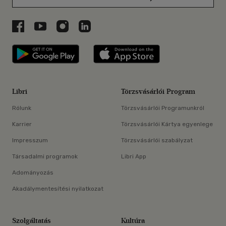
Libri a Facebookon
Libri a Youtube-on
Libri az Instagramon
Libri a LinkedInen
Libri applikáció Szerezd meg: Google P
Libri applikáció 
Libri
Törzsvásárlói Program
Rólunk
Törzsvásárlói Programunkról
Karrier
Törzsvásárlói Kártya egyenlege
Impresszum
Törzsvásárlói szabályzat
Társadalmi programok
Libri App
Adományozás
Akadálymentesítési nyilatkozat
Szolgáltatás
Kultúra