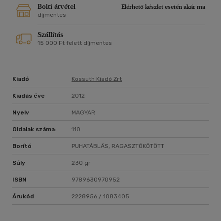
Bolti átvétel
Elérhető készlet esetén akár ma
díjmentes
Szállítás
15 000 Ft felett díjmentes
Kiadó
Kossuth Kiadó Zrt
Kiadás éve
2012
Nyelv
MAGYAR
Oldalak száma:
110
Borító
PUHATÁBLÁS, RAGASZTÓKÖTÖTT
Súly
230 gr
ISBN
9789630970952
Árukód
2228956 / 1083405