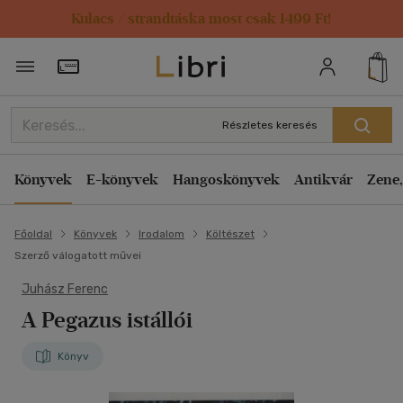
Kulacs / strandtáska most csak 1499 Ft!
Törzsvásárlói Kártya adatai
Részletes keresés
Könyvek
E-könyvek
Hangoskönyvek
Antikvár
Zene,
Főoldal
Könyvek
Irodalom
Költészet
Szerző válogatott művei
Juhász Ferenc
A Pegazus istállói
Könyv