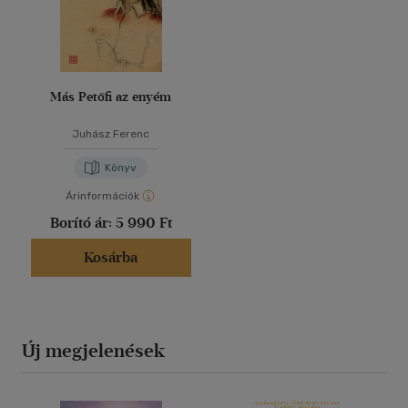
Más Petőfi az enyém
Juhász Ferenc
Könyv
Árinformációk
Borító ár:
5 990 Ft
Kosárba
Új megjelenések