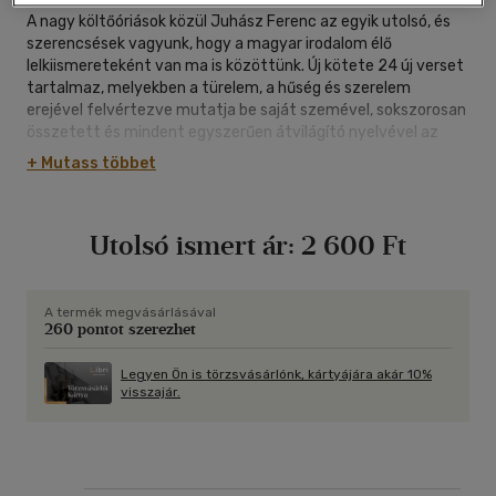
A nagy költőóriások közül Juhász Ferenc az egyik utolsó, és
szerencsések vagyunk, hogy a magyar irodalom élő
lelkiismereteként van ma is közöttünk. Új kötete 24 új verset
tartalmaz, melyekben a türelem, a hűség és szerelem
erejével felvértezve mutatja be saját szemével, sokszorosan
összetett és mindent egyszerűen átvilágító nyelvével az
utazás, a gyökerek, a származás és a család, a gyermekkor, a
+ Mutass többet
barátok, a halál és a hit elemi erejét, meghatározó szerepét
életében. Bejárta és megismerte a világot, s nem tagadta
meg, ahonnan indult.
Utolsó ismert ár:
2 600 Ft
A termék megvásárlásával
260 pontot szerezhet
Legyen Ön is törzsvásárlónk, kártyájára akár 10%
visszajár.