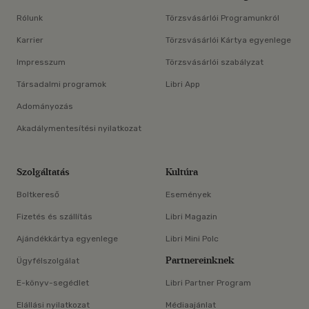
Rólunk
Törzsvásárlói Programunkról
Karrier
Törzsvásárlói Kártya egyenlege
Impresszum
Törzsvásárlói szabályzat
Társadalmi programok
Libri App
Adományozás
Akadálymentesítési nyilatkozat
Szolgáltatás
Kultúra
Boltkereső
Események
Fizetés és szállítás
Libri Magazin
Ajándékkártya egyenlege
Libri Mini Polc
Partnereinknek
Ügyfélszolgálat
E-könyv-segédlet
Libri Partner Program
Elállási nyilatkozat
Médiaajánlat