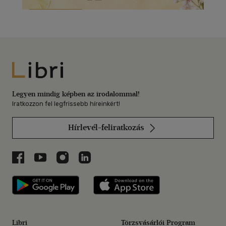
Libri
Legyen mindig képben az irodalommal!
Iratkozzon fel legfrissebb híreinkért!
Hírlevél-feliratkozás
Libri a Facebookon
Libri a Youtube-on
Libri az Instagramon
Libri a LinkedInen
Libri applikáció Szerezd meg: Google P
Libri applikáció 
Libri
Törzsvásárlói Program