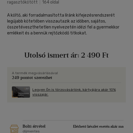
ragasztókötött
|
164 oldal
A költő, aki forradalmasította líránk kifejezésrendszerét
legújabb kötetében visszautazik az időben, sajátos,
összetéveszthetetlen nyelvezetén idézi fel a gyermekkor
emlékeit és a bennük rejtőzködő titkokat.
Utolsó ismert ár:
2 490 Ft
A termék megvásárlásával
249 pontot szerezhet
Legyen Ön is törzsvásárlónk, kártyájára akár 10%
visszajár.
Bolti átvétel
Elérhető készlet esetén akár ma
díjmentes