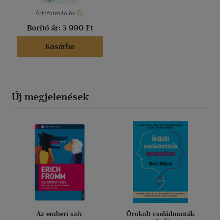
Árinformációk
Borító ár:
5 990 Ft
Kosárba
Új megjelenések
Az emberi szív
Örökölt családminták