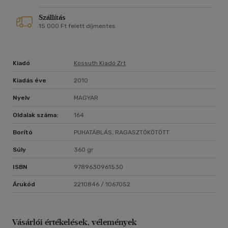
Szállítás
15 000 Ft felett díjmentes
Kiadó
Kossuth Kiadó Zrt
Kiadás éve
2010
Nyelv
MAGYAR
Oldalak száma:
164
Borító
PUHATÁBLÁS, RAGASZTÓKÖTÖTT
Súly
360 gr
ISBN
9789630961530
Árukód
2210846 / 1067052
Vásárlói értékelések, vélemények