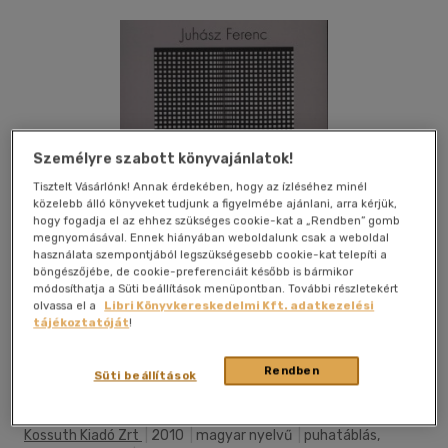
Személyre szabott könyvajánlatok!
Tisztelt Vásárlónk! Annak érdekében, hogy az ízléséhez minél
közelebb álló könyveket tudjunk a figyelmébe ajánlani, arra kérjük,
hogy fogadja el az ehhez szükséges cookie-kat a „Rendben” gomb
megnyomásával. Ennek hiányában weboldalunk csak a weboldal
használata szempontjából legszükségesebb cookie-kat telepíti a
böngészőjébe, de cookie-preferenciáit később is bármikor
módosíthatja a Süti beállítások menüpontban. További részletekért
olvassa el a
Libri Könyvkereskedelmi Kft. adatkezelési
tájékoztatóját
!
Kívánságlistához adom
Megosztom
Rendben
Süti beállítások
Kossuth Kiadó Zrt
|
2010
|
magyar nyelvű
|
puhatáblás,